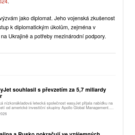
o24
.
 výzvám jako diplomat. Jeho vojenská zkušenost
ístup k diplomatickým úkolům, zejména v
u na Ukrajině a potřeby mezinárodní podpory.
yJet souhlasil s převzetím za 5,7 miliardy
r
ká nízkonákladová letecká společnost easyJet přijala nabídku na
etí od americké investiční skupiny Apollo Global Management.
akce oceňuje aerolinku na 5,7 miliardy liber, tedy přibližně 162
 2026
rd korun.
ajina a Rusko pokračují ve vzájemných