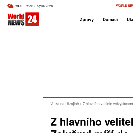
C
WORLD NE
23.8
Pátek 7. srpna 2026
Czech
Zprávy
Domácí
Ukr
Válka na Ukrajině
Z hlavního velitele velvyslance
Z hlavního velit