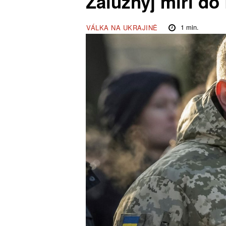
Zalužnyj míří do 
1
min.
VÁLKA NA UKRAJINĚ