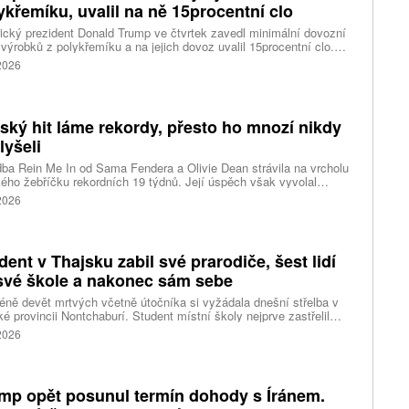
ykřemíku, uvalil na ně 15procentní clo
cký prezident Donald Trump ve čtvrtek zavedl minimální dovozní
výrobků z polykřemíku a na jejich dovoz uvalil 15procentní clo.
řemík se používá při výrobě polovodičů a je hlavní složkou
 2026
oltaických panelů, jeho největším světovým producentem je Čína.
 chce opatřeními podpořit domácí dodavatelské řetězce pro
u čipů a solárních panelů, a posílit tak pozici Spojených států v
ření s Čínou v oblasti umělé inteligence (AI) a energetiky, uvedla
tský hit láme rekordy, přesto ho mnozí nikdy
ura Reuters.
lyšeli
ba Rein Me In od Sama Fendera a Olivie Dean strávila na vrcholu
kého žebříčku rekordních 19 týdnů. Její úspěch však vyvolal
anou reakci. Řada lidí tvrdí, že píseň nikdy neslyšela. Hudební
 2026
se totiž rozdělil do menších skupin, které poslouchají úplně jiné
dent v Thajsku zabil své prarodiče, šest lidí
své škole a nakonec sám sebe
ně devět mrtvých včetně útočníka si vyžádala dnešní střelba v
ké provincii Nontchaburí. Student místní školy nejprve zastřelil
lí svého dědečka oba prarodiče a pak se vydal do školy, kde zabil
 2026
čitele a tři žáky, dalších 15 lidí zranil a nakonec spáchal
raždu. Jeho motiv zatím není znám, informovaly tiskové
ury s odvoláním na thajskou policii a úřady.
mp opět posunul termín dohody s Íránem.