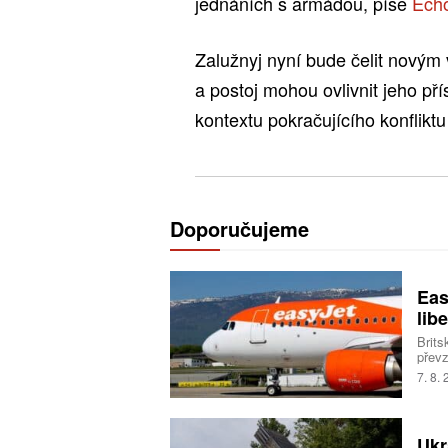
jednáních s armádou, píše
Ech
Zalužnyj nyní bude čelit novým
a postoj mohou ovlivnit jeho př
kontextu pokračujícího konflikt
Doporučujeme
Eas
libe
Brits
převz
Trans
7. 8.
milia
Ukr