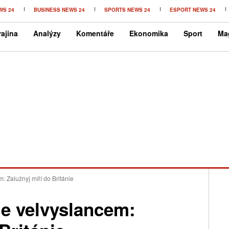
WS 24
BUSINESS NEWS 24
SPORTS NEWS 24
ESPORT NEWS 24
ajina
Analýzy
Komentáře
Ekonomika
Sport
Ma
m: Zalužnyj míří do Británie
ele velvyslancem: