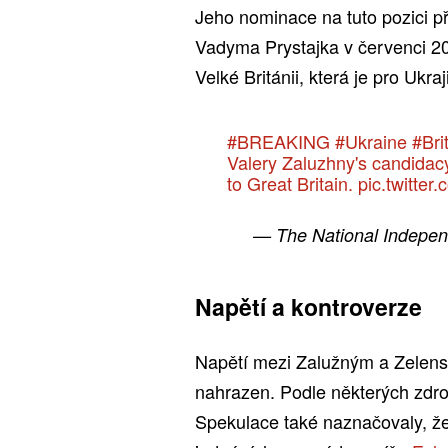
Jeho nominace na tuto pozici p
Vadyma Prystajka v červenci 202
Velké Británii, která je pro Uk
#BREAKING
#Ukraine
#Bri
Valery Zaluzhny's candidacy
to Great Britain.
pic.twitte
— The National Indepe
Napětí a kontroverze
Napětí mezi Zalužným a Zelensk
nahrazen. Podle některých zdroj
Spekulace také naznačovaly, že