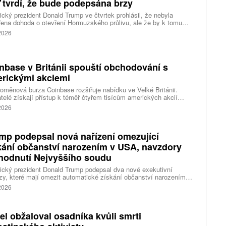
 tvrdí, že bude podepsána brzy
cký prezident Donald Trump ve čtvrtek prohlásil, že nebyla
ena dohoda o otevření Hormuzského průlivu, ale že by k tomu
 dojít brzy. Írán je mezitím nadosah dohody o tranzitu v úžině
 2026
ánem, která může pro Trumpa představovat problém.
nbase v Británii spouští obchodování s
rickými akciemi
oměnová burza Coinbase rozšiřuje nabídku ve Velké Británii.
telé získají přístup k téměř čtyřem tisícům amerických akcií
 v aplikaci, ve které spravují kryptoměny a běžné peníze.
 2026
mp podepsal nová nařízení omezující
kání občanství narozením v USA, navzdory
hodnutí Nejvyššího soudu
cký prezident Donald Trump podepsal dva nové exekutivní
zy, které mají omezit automatické získání občanství narozením
emí Spojených států. Přichází s nimi jen několik týdnů poté, co
 2026
šší soud odmítl jeho předchozí pokus.
ael obžaloval osadníka kvůli smrti