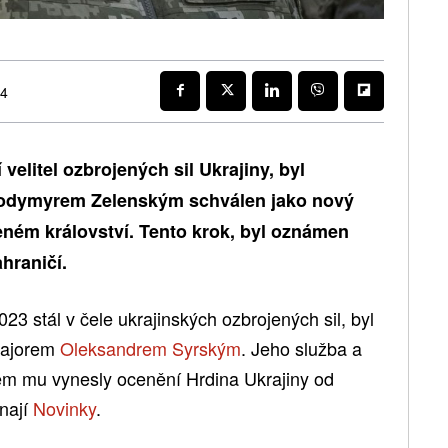
24
 velitel ozbrojených sil Ukrajiny, byl
lodymyrem Zelenským schválen jako nový
eném království. Tento krok, byl oznámen
hraničí.
023 stál v čele ukrajinských ozbrojených sil, byl
majorem
Oleksandrem Syrským
. Jeho služba a
em mu vynesly ocenění Hrdina Ukrajiny od
nají
Novinky
.