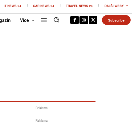
IT NEWS 24
CAR NEWS 24
TRAVEL NEWS 24
DALŠÍ WEBY
gazín
Více
Subscribe
Reklama
Reklama