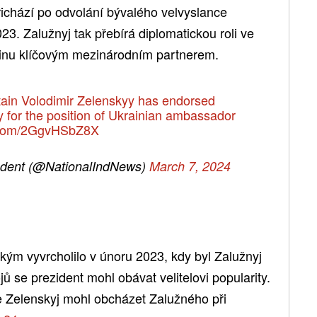
řichází po odvolání bývalého velvyslance
3. Zalužnyj tak přebírá diplomatickou roli ve
rajinu klíčovým mezinárodním partnerem.
tain
Volodimir Zelenskyy has endorsed
 for the position of Ukrainian ambassador
r.com/2GgvHSbZ8X
ndent (@NationalIndNews)
March 7, 2024
ým vyvrcholilo v únoru 2023, kdy byl Zalužnyj
ů se prezident mohl obávat velitelovi popularity.
 Zelenskyj mohl obcházet Zalužného při