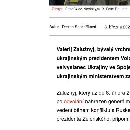
Zdroje:
Echo24.cz, Novinky,cz, X, Foto: Reuters
Autor:
Denisa Šenkeříková
8. března 20
Valerij Zalužnyj, bývalý vrchní
ukrajinským prezidentem Vo
velvyslanec Ukrajiny ve Spoj
ukrajinským ministerstvem za
Zalužnyj, který až do 8. února 2
po
odvolání
nahrazen generál
vedení během konfliktu s Rusk
prezidenta Zelenského, připomí