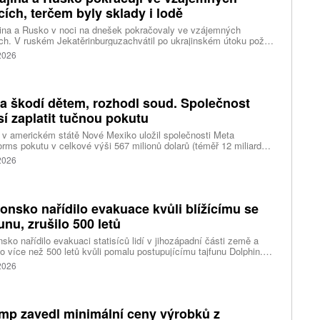
cích, terčem byly sklady i lodě
ina a Rusko v noci na dnešek pokračovaly ve vzájemných
ch. V ruském Jekatěrinburguzachvátil po ukrajinském útoku požár
tické centrum ruského internetového prodejce Wildberries.
 2026
čnost o tom informovala bez podrobností na síti Telegram.
k ruské dronové útoky podle ukrajinských úřadů způsobily požár
ělských skladů v obci Balaklija v Charkovské oblasti na východě
iny, napsal Reuters.
a škodí dětem, rozhodl soud. Společnost
í zaplatit tučnou pokutu
v americkém státě Nové Mexiko uložil společnosti Meta
orms pokutu v celkové výši 567 milionů dolarů (téměř 12 miliard
) za újmu, kterou její platformy Facebook a Instagram působí
 2026
ým lidem. Firma musí změnit způsob ověřování věku.
onsko nařídilo evakuace kvůli blížícímu se
funu, zrušilo 500 letů
sko nařídilo evakuaci statisíců lidí v jihozápadní části země a
lo více než 500 letů kvůli pomalu postupujícímu tajfunu Dolphin.
 meteorologů přinese tajfun do oblasti silný vítr, prudký déšť a
 2026
é vlny, píše agentura Reuters. Dolphin je tajfunem první, tedy
abší kategorie s maximální rychlostí větru 144 kilometrů v hodině
árazy dosahujícími téměř 200 kilometrů v hodině. Blíží se k
ci ostrovů mezi oblasti Kjúšú a prefekturou Okinawa, uvedla
mp zavedl minimální ceny výrobků z
ská meteorologická agentura (JMA).