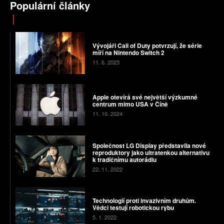
Populární články
Vývojáři Call of Duty potvrzují, že série
míří na Nintendo Switch 2
11. 6. 2025
Apple otevírá své největší výzkumné
centrum mimo USA v Číně
11. 10. 2024
Společnost LG Display představila nové
reproduktory jako ultratenkou alternativu
k tradičnímu autorádiu
22. 11. 2022
Technologií proti invazivním druhům.
Vědci testují robotickou rybu
5. 1. 2022