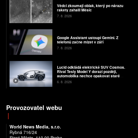
Vědci zkoumají oblak, který po nárazu
rakety zahalil Měsíc
7. 8. 2026
Google Assistant ustoupí Gemini. Z
telefonů začne mizet v září
7. 8. 2026
Lucid odkládá elektrické SUV Cosmos.
Rival Tesly Model Y dorazí později,
automobilka nechce opakovat staré
chyby
6. 8. 2026
Provozovatel webu
World News Media, s.r.o.
Rybná 716/24
Staré Město, 110 00 Praha