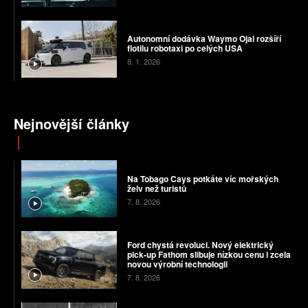
Autonomní dodávka Waymo Ojai rozšíří
flotilu robotaxi po celých USA
8. 1. 2026
Nejnovější články
Na Tobago Cays potkáte víc mořských
želv než turistů
7. 8. 2026
Ford chystá revoluci. Nový elektrický
pick-up Fathom slibuje nízkou cenu i zcela
novou výrobní technologii
7. 8. 2026