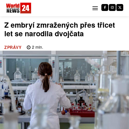
Z embryí zmražených přes třicet
let se narodila dvojčata
2
min.
ZPRÁVY