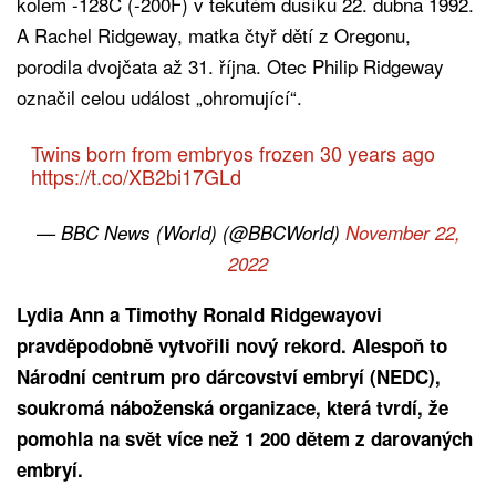
kolem -128C (-200F) v tekutém dusíku 22. dubna 1992.
A Rachel Ridgeway, matka čtyř dětí z Oregonu,
porodila dvojčata až 31. října. Otec Philip Ridgeway
označil celou událost „ohromující“.
Twins born from embryos frozen 30 years ago
https://t.co/XB2bi17GLd
— BBC News (World) (@BBCWorld)
November 22,
2022
Lydia Ann a Timothy Ronald Ridgewayovi
pravděpodobně vytvořili nový rekord. Alespoň to
Národní centrum pro dárcovství embryí (NEDC),
soukromá náboženská organizace, která tvrdí, že
pomohla na svět více než 1 200 dětem z darovaných
embryí.