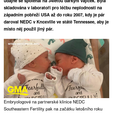
údajně se spoléhal na 34letou dárkyni vajíček. Byla
skladována v laboratoři pro léčbu neplodnosti na
západním pobřeží USA až do roku 2007, kdy je pár
daroval NEDC v Knoxville ve státě Tennessee, aby je
místo něj použil jiný pár.
Embryologové na partnerské klinice NEDC
Southeastern Fertility pak na začátku letošního roku