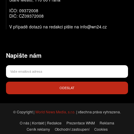
IČO: 09372008
DIČ: CZ09372008
V případě dotazů na redakci pište na info@wn24.cz
Napište nám
ODESLAT
© Copyright |
World News Media, s.r.o.
| všechna práva vyhrazena.
O nás | Kontakt | Redakce
Prezentace WNM
Reklama
Ceník reklamy
Obchodní zastoupení
Cookies