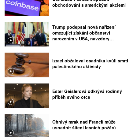
obchodování s americkými akciemi
Trump podepsal nová nařízení
omezující získání občanství
narozením v USA, navzdory
rozhodnutí Nejvyššího soudu
Izrael obžaloval osadníka kvůli smrti
palestinského aktivisty
Ester Geislerová odkrývá rodinný
příběh svého otce
Ohnivý mrak nad Francií může
usnadnit šíření lesních požárů