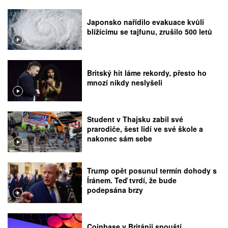
Japonsko nařídilo evakuace kvůli
blížícímu se tajfunu, zrušilo 500 letů
Britský hit láme rekordy, přesto ho
mnozí nikdy neslyšeli
Student v Thajsku zabil své
prarodiče, šest lidí ve své škole a
nakonec sám sebe
Trump opět posunul termín dohody s
Íránem. Teď tvrdí, že bude
podepsána brzy
Coinbase v Británii spouští