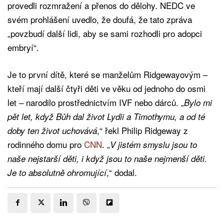
provedli rozmražení a přenos do dělohy. NEDC ve
svém prohlášení uvedlo, že doufá, že tato zpráva
„povzbudí další lidi, aby se sami rozhodli pro adopci
embryí“.
Je to první dítě, které se manželům Ridgewayovým –
kteří mají další čtyři děti ve věku od jednoho do osmi
let – narodilo prostřednictvím IVF nebo dárců. „
Bylo mi
pět let, když Bůh dal život Lydii a Timothymu, a od té
,“ řekl Philip Ridgeway z
doby ten život uchovává
rodinného domu pro
CNN
. „
V jistém smyslu jsou to
naše nejstarší děti, i když jsou to naše nejmenší děti.
,“ dodal.
Je to absolutně ohromující