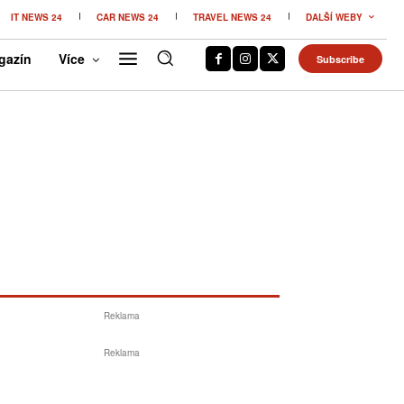
IT NEWS 24
CAR NEWS 24
TRAVEL NEWS 24
DALŠÍ WEBY
gazín
Více
Subscribe
Reklama
Reklama