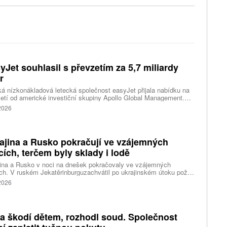
yJet souhlasil s převzetím za 5,7 miliardy
r
ká nízkonákladová letecká společnost easyJet přijala nabídku na
etí od americké investiční skupiny Apollo Global Management.
akce oceňuje aerolinku na 5,7 miliardy liber, tedy přibližně 162
 2026
rd korun.
ajina a Rusko pokračují ve vzájemných
cích, terčem byly sklady i lodě
ina a Rusko v noci na dnešek pokračovaly ve vzájemných
ch. V ruském Jekatěrinburguzachvátil po ukrajinském útoku požár
tické centrum ruského internetového prodejce Wildberries.
 2026
čnost o tom informovala bez podrobností na síti Telegram.
k ruské dronové útoky podle ukrajinských úřadů způsobily požár
ělských skladů v obci Balaklija v Charkovské oblasti na východě
iny, napsal Reuters.
a škodí dětem, rozhodl soud. Společnost