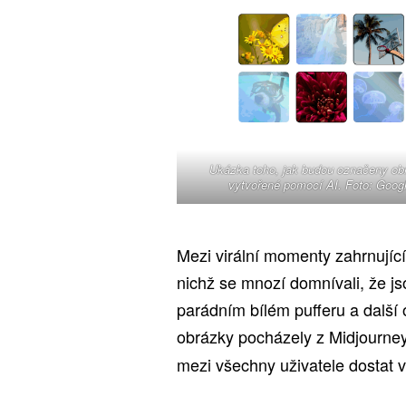
Ukázka toho, jak budou označeny ob
vytvořené pomocí AI. Foto: Goog
Mezi virální momenty zahrnujíc
nichž se mnozí domnívali, že js
parádním bílém pufferu a další
obrázky pocházely z Midjourn
mezi všechny uživatele dostat v