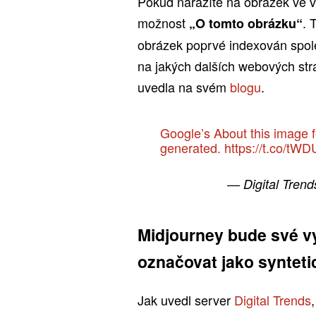
Pokud narazíte na obrázek ve 
možnost
. 
„O tomto obrázku“
obrázek poprvé indexován spole
na jakých dalších webových str
uvedla na svém
blogu
.
Google’s About this image fe
generated.
https://t.co/tW
— Digital Trend
Midjourney bude své v
označovat jako synteti
Jak uvedl server
Digital Trends