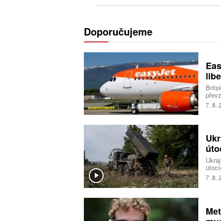
Doporučujeme
Eas
libe
Brits
převz
Trans
7. 8.
milia
Ukr
úto
Ukraj
útocí
logis
7. 8.
Spole
Naopa
zeměd
Ukraj
Met