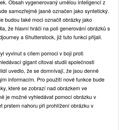
zek. Obsah vygenerovaný umělou inteligencí z
ude samozřejmě jasně označen jako syntetický.
e budou také moci označit obrázky jako
a, že hlavní hráči na poli generování obrázků s
journey a Shutterstock, již tuto funkci přijali.
yl vyvinut s cílem pomoci v boji proti
ledávací gigant citoval studii společnosti
lidí uvedlo, že se domnívají, že jsou denně
ým informacím. Pro použití nové funkce bude
ečky, které se zobrazí nad obrázkem ve
dně je možné vyhledávat pomocí obrázku v
t prstem nahoru při prohlížení obrázku v