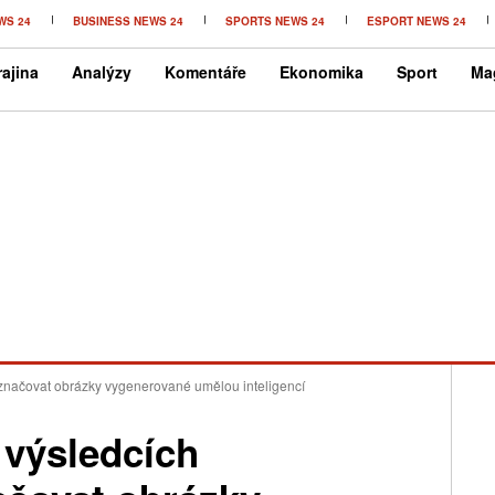
WS 24
BUSINESS NEWS 24
SPORTS NEWS 24
ESPORT NEWS 24
ajina
Analýzy
Komentáře
Ekonomika
Sport
Ma
značovat obrázky vygenerované umělou inteligencí
 výsledcích