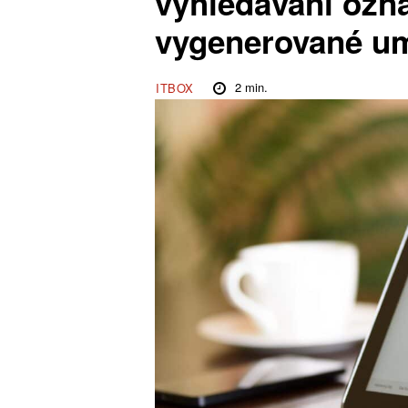
vyhledávání ozn
vygenerované um
2
min.
ITBOX