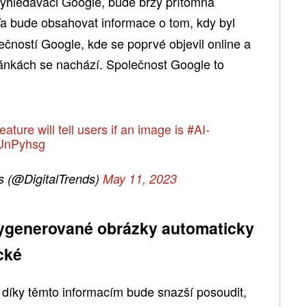
vyhledávači Google, bude brzy přítomna
Ta bude obsahovat informace o tom, kdy byl
čností Google, kde se poprvé objevil online a
ánkách se nachází. Společnost Google to
ature will tell users if an image is
#AI
-
DUnPyhsg
s (@DigitalTrends)
May 11, 2023
ygenerované obrázky automaticky
cké
, díky těmto informacím bude snazší posoudit,