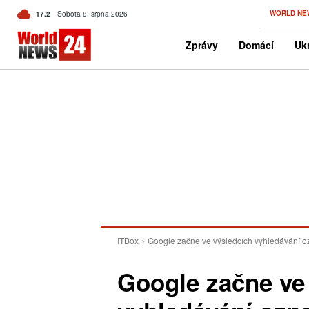
C
WORLD NE
17.2
Sobota 8. srpna 2026
Czech
Zprávy
Domácí
Ukr
ITBox
Google začne ve výsledcích vyhledávání o
Google začne ve