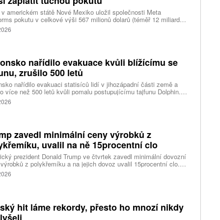
í zaplatit tučnou pokutu
v americkém státě Nové Mexiko uložil společnosti Meta
orms pokutu v celkové výši 567 milionů dolarů (téměř 12 miliard
) za újmu, kterou její platformy Facebook a Instagram působí
 2026
ým lidem. Firma musí změnit způsob ověřování věku.
onsko nařídilo evakuace kvůli blížícímu se
funu, zrušilo 500 letů
sko nařídilo evakuaci statisíců lidí v jihozápadní části země a
lo více než 500 letů kvůli pomalu postupujícímu tajfunu Dolphin.
 meteorologů přinese tajfun do oblasti silný vítr, prudký déšť a
 2026
é vlny, píše agentura Reuters. Dolphin je tajfunem první, tedy
abší kategorie s maximální rychlostí větru 144 kilometrů v hodině
árazy dosahujícími téměř 200 kilometrů v hodině. Blíží se k
ci ostrovů mezi oblasti Kjúšú a prefekturou Okinawa, uvedla
mp zavedl minimální ceny výrobků z
ská meteorologická agentura (JMA).
ykřemíku, uvalil na ně 15procentní clo
cký prezident Donald Trump ve čtvrtek zavedl minimální dovozní
výrobků z polykřemíku a na jejich dovoz uvalil 15procentní clo.
řemík se používá při výrobě polovodičů a je hlavní složkou
 2026
oltaických panelů, jeho největším světovým producentem je Čína.
 chce opatřeními podpořit domácí dodavatelské řetězce pro
u čipů a solárních panelů, a posílit tak pozici Spojených států v
ření s Čínou v oblasti umělé inteligence (AI) a energetiky, uvedla
tský hit láme rekordy, přesto ho mnozí nikdy
ura Reuters.
lyšeli