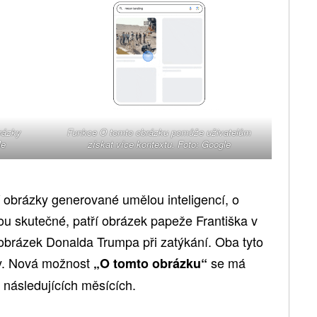
rázky
Funkce O tomto obrázku pomůže uživatelům
le
získat více kontextu. Foto: Google
í obrázky generované umělou inteligencí, o
ou skutečné, patří obrázek papeže Františka v
 obrázek Donalda Trumpa při zatýkání. Oba tyto
ey. Nová možnost
se má
„O tomto obrázku“
 následujících měsících.