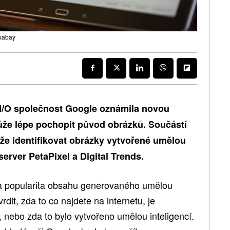
ixabay
 I/O společnost Google oznámila novou
ůže lépe pochopit původ obrázků. Součástí
áže identifikovat obrázky vytvořené umělou
server PetaPixel a Digital Trends.
la popularita obsahu generovaného umělou
vrdit, zda to co najdete na internetu, je
, nebo zda to bylo vytvořeno umělou inteligencí.