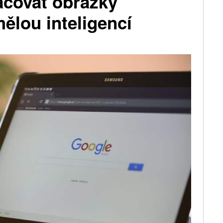
ačovat obrázky
ělou inteligencí