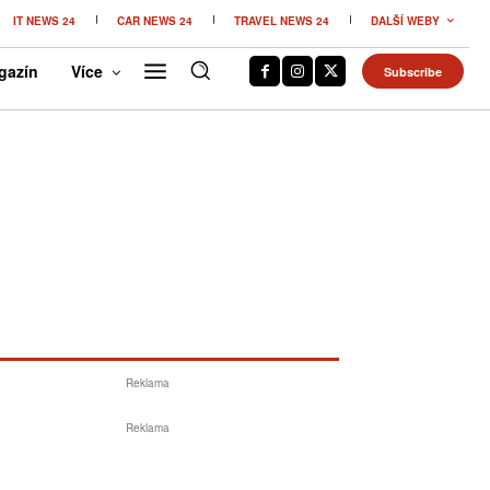
IT NEWS 24
CAR NEWS 24
TRAVEL NEWS 24
DALŠÍ WEBY
gazín
Více
Subscribe
Reklama
Reklama