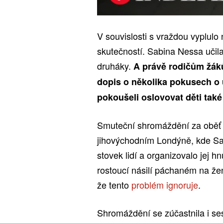
V souvislosti s vraždou vyplulo
skutečností. Sabina Nessa učil
druháky.
A právě rodičům žáků
dopis o několika pokusech o 
pokoušeli oslovovat děti tak
Smuteční shromáždění za oběť 
jihovýchodním Londýně, kde Sab
stovek lidí a organizovalo jej 
rostoucí násilí páchaném na žen
že tento
problém ignoruje
.
Shromáždění se zúčastnila i se