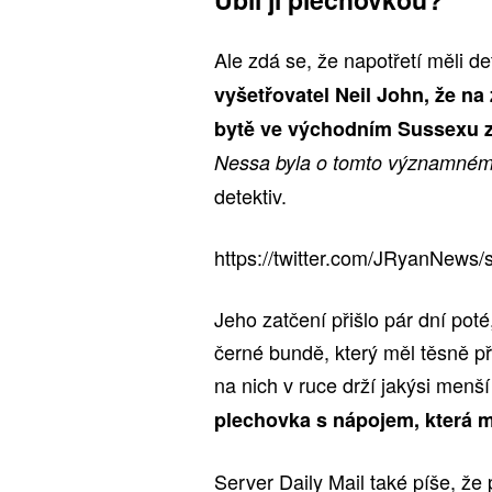
Ale zdá se, že napotřetí měli de
vyšetřovatel Neil John, že n
bytě ve východním Sussexu z
Nessa byla o tomto významném 
detektiv.
https://twitter.com/JRyanNew
Jeho zatčení přišlo pár dní pot
černé bundě, který měl těsně p
na nich v ruce drží jakýsi menš
plechovka s nápojem, která m
Server Daily Mail také píše, že 