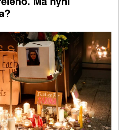
řelého. Má nyní
a?