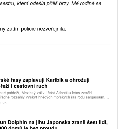
estru, která odešla příliš brzy. Mé rodině se
y zatím policie nezveřejnila.
ské řasy zaplavují Karibik a ohrožují
řeží i cestovní ruch
ské pobřeží, Mexický záliv i část Atlantiku letos zasáhl
řádně rozsáhlý výskyt hnědých mořských řas rodu sargassum.
ážích se hromadí miliony tun biomasy, která po vyplavení rychle
 2026
vá, zhoršuje kvalitu vody, omezuje život mořských organismů a
eň působí značné problémy turistickým oblastem závislým na
ěvnících.
fun Dolphin na jihu Japonska zranil šest lidí,
000 domů je bez proudu