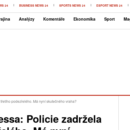
WS 24
BUSINESS NEWS 24
SPORTS NEWS 24
ESPORT NEWS 24
ajina
Analýzy
Komentáře
Ekonomika
Sport
Ma
 třetího podezřelého. Má nyní skutečného vraha?
ssa: Policie zadržela