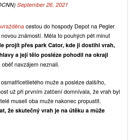
@CNN)
September 26, 2021
avražděna
cestou do hospody Depot na Pegler
 novou známostí. Měla to pouhých pět minut
e projít přes park Cator, kde ji dostihl vrah,
avy a její tělo posléze pohodil na okraji
ni oběť navzájem neznali.
i osmatřicetiletého muže a posléze dalšího,
jnost už při prvním zatčení domnívala, že vrah byl
atelé museli oba muže nakonec propustit.
at, že skutečný vrah je na útěku a může