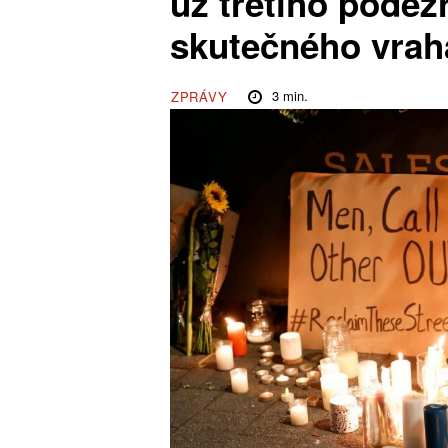
už třetího podez
skutečného vrah
3
min.
ZPRÁVY