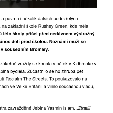
 na povrch i několik dalších podezřelých
a na základní škole Rushey Green, kde měla
 této školy přišel před nedávnem výstražný
únos dětí před školou. Neznámí muži se
é v sousedním Bromley.
zákeřné vraždy se konala v pátek v Kidbrooke v
ina bydlela. Zúčastnilo se ho zhruba pět
hnutí Reclaim The Streets. To poukazovalo na
ách ve Velké Británii a vinilo současnou vládu,
stra zavražděné Jebina Yasmin Islam. „
Ztratili