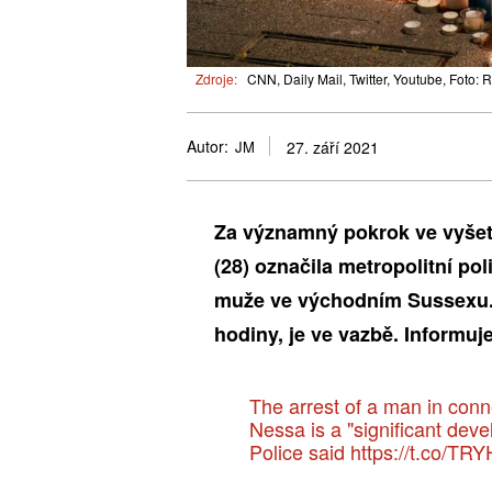
Zdroje:
CNN, Daily Mail, Twitter, Youtube, Foto: 
Autor:
JM
27. září 2021
Za významný pokrok ve vyšet
(28) označila metropolitní po
muže ve východním Sussexu. P
hodiny, je ve vazbě. Informu
The arrest of a man in conn
Nessa is a "significant dev
Police said
https://t.co/T