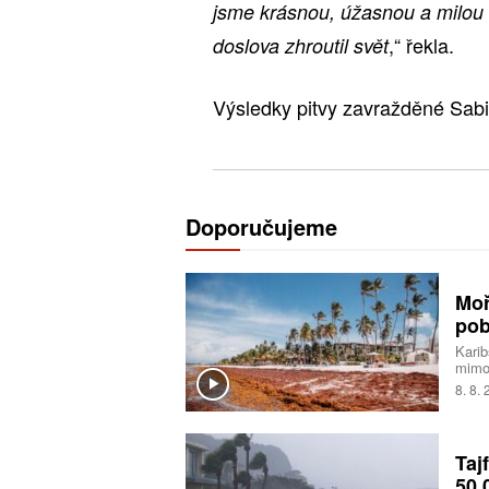
jsme krásnou, úžasnou a milou s
,“ řekla.
doslova zhroutil svět
Výsledky pitvy zavražděné Sabin
Doporučujeme
Moř
pob
Karib
mimo
Na pl
8. 8.
zahní
zárov
návšt
Taj
50.