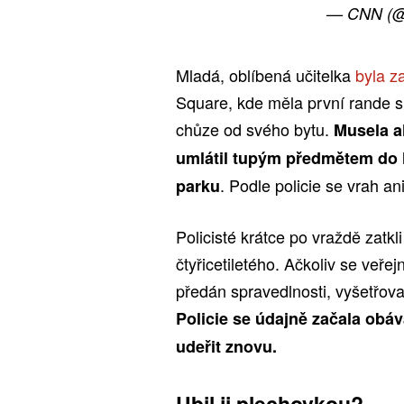
— CNN (
Mladá, oblíbená učitelka
byla z
Square, kde měla první rande s
chůze od svého bytu.
Musela al
umlátil tupým předmětem do hl
. Podle policie se vrah a
parku
Policisté krátce po vraždě zatkl
čtyřicetiletého. Ačkoliv se veře
předán spravedlnosti, vyšetřov
Policie se údajně začala obáv
udeřit znovu.
Ubil ji plechovkou?