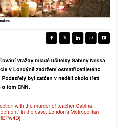
Reuters
řování vraždy mladé učitelky Sabiny Nessa
licie v Londýně zadržení osmatřicetiletého
odezřelý byl zatčen v neděli okolo třetí
je o tom CNN.
ection with the murder of teacher Sabina
elopment" in the case, London's Metropolitan
RYHEPw4Dj