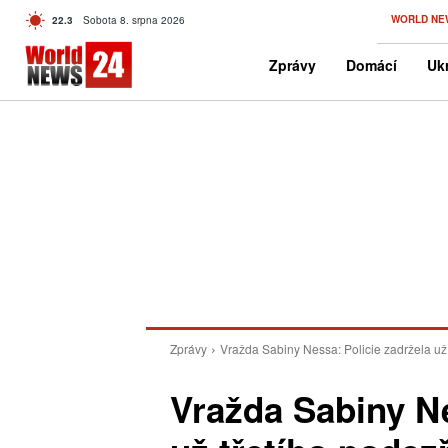
C
WORLD NE
22.3
Sobota 8. srpna 2026
Czech
Zprávy
Domácí
Ukr
Zprávy
Vražda Sabiny Nessa: Policie zadržela už
Vražda Sabiny Ne