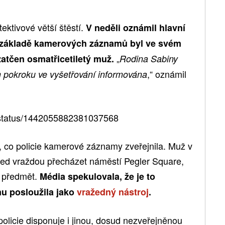
tektivové větší štěstí.
V neděli oznámil hlavní
a základě kamerových záznamů byl ve svém
„
atčen osmatřicetiletý muž.
Rodina Sabiny
,“ oznámil
pokroku ve vyšetřování informována
s/status/1442055882381037568
é, co policie kamerové záznamy zveřejnila. Muž v
řed vraždou přecházet náměstí Pegler Square,
í předmět.
Média spekulovala, že je to
u posloužila jako
vražedný nástroj
.
policie disponuje i jinou, dosud nezveřejněnou