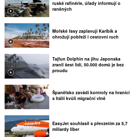
ruské rafinérie, úřady informují o
raněných
Mořské řasy zaplavují Karibik a
ohrožují pobřeží i cestovní ruch
Tajfun Dolphin na jihu Japonska
zranil šest lidí, 50.000 domů je bez
proudu
Španělsko zavádí kontroly na hranici
s Itálií kvůli migrační vlně
EasyJet souhlasil s převzetím za 5,7
miliardy liber