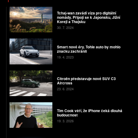
Tchaj-wan zavádí víza pro digitální
nomády. Připojí se k Japonsku, Jižní
Koreji a Thajsku
30. 7. 2024
Smart nové éry. Tohle auto by mohlo
značku zachránit
19. 4. 2023
Citroën představuje nové SUV C3
Aircross
23. 6. 2024
Tim Cook věří, že iPhone čeká dlouhá
budoucnost
19. 3. 2026