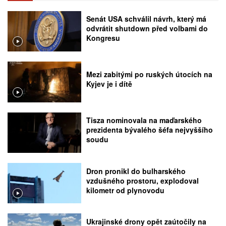
Senát USA schválil návrh, který má
odvrátit shutdown před volbami do
Kongresu
Mezi zabitými po ruských útocích na
Kyjev je i dítě
Tisza nominovala na maďarského
prezidenta bývalého šéfa nejvyššího
soudu
Dron pronikl do bulharského
vzdušného prostoru, explodoval
kilometr od plynovodu
Ukrajinské drony opět zaútočily na