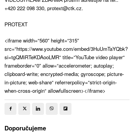
+420 222 098 330, protext@ctk.cz.
PROTEXT
<iframe width=“560″ height=“315″
src=“https://www.youtube.com/embed/3HuUmTaYQbk?
si=tgQMiRTeKDAooLMR“ title=“YouTube video player“
frameborder=“0″ allow=“accelerometer; autoplay;
clipboard-write; encrypted-media; gyroscope; picture-
in-picture; web-share“ referrerpolicy=“strict-origin-
when-cross-origin“ allowfullscreen></iframe>
Doporučujeme