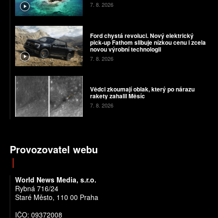
7. 8. 2026
Ford chystá revoluci. Nový elektrický
pick-up Fathom slibuje nízkou cenu i zcela
novou výrobní technologii
7. 8. 2026
Vědci zkoumají oblak, který po nárazu
rakety zahalil Měsíc
7. 8. 2026
Provozovatel webu
World News Media, s.r.o.
Rybná 716/24
Staré Město, 110 00 Praha
IČO: 09372008