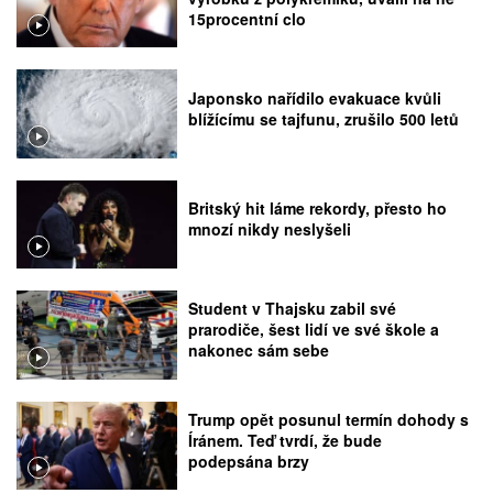
15procentní clo
Japonsko nařídilo evakuace kvůli
blížícímu se tajfunu, zrušilo 500 letů
Britský hit láme rekordy, přesto ho
mnozí nikdy neslyšeli
Student v Thajsku zabil své
prarodiče, šest lidí ve své škole a
nakonec sám sebe
Trump opět posunul termín dohody s
Íránem. Teď tvrdí, že bude
podepsána brzy