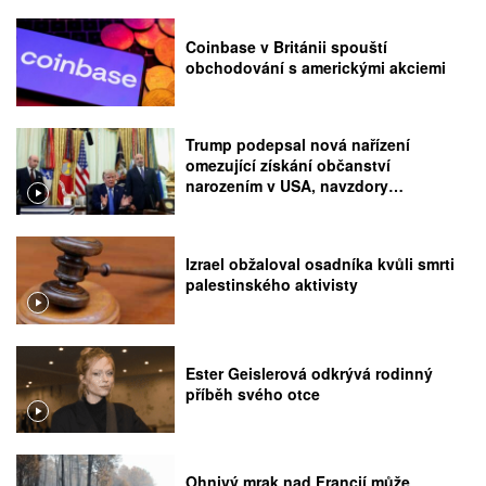
Coinbase v Británii spouští
obchodování s americkými akciemi
Trump podepsal nová nařízení
omezující získání občanství
narozením v USA, navzdory
rozhodnutí Nejvyššího soudu
Izrael obžaloval osadníka kvůli smrti
palestinského aktivisty
Ester Geislerová odkrývá rodinný
příběh svého otce
Ohnivý mrak nad Francií může