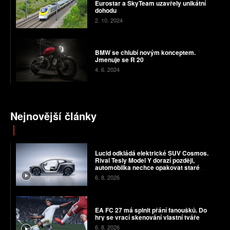
Eurostar a SkyTeam uzavřely unikátní
dohodu
2. 10. 2024
BMW se chlubí novým konceptem.
Jmenuje se R 20
4. 6. 2024
Nejnovější články
Lucid odkládá elektrické SUV Cosmos.
Rival Tesly Model Y dorazí později,
automobilka nechce opakovat staré
chyby
6. 8. 2026
EA FC 27 má splnit přání fanoušků. Do
hry se vrací skenování vlastní tváře
6. 8. 2026