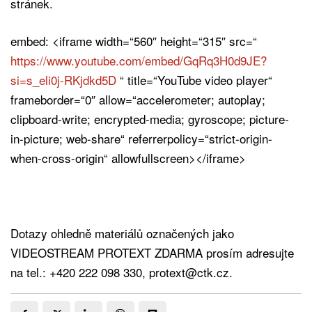
stránek.
embed: <iframe width=“560″ height=“315″ src=“
https://www.youtube.com/embed/GqRq3H0d9JE?
si=s_eli0j-RKjdkd5D
“ title=“YouTube video player“
frameborder=“0″ allow=“accelerometer; autoplay;
clipboard-write; encrypted-media; gyroscope; picture-
in-picture; web-share“ referrerpolicy=“strict-origin-
when-cross-origin“ allowfullscreen></iframe>
Dotazy ohledně materiálů označených jako
VIDEOSTREAM PROTEXT ZDARMA prosím adresujte
na tel.: +420 222 098 330, protext@ctk.cz.