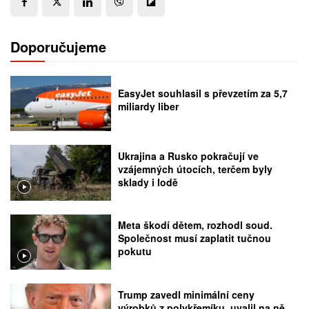
Doporučujeme
EasyJet souhlasil s převzetím za 5,7
miliardy liber
Ukrajina a Rusko pokračují ve
vzájemných útocích, terčem byly
sklady i lodě
Meta škodí dětem, rozhodl soud.
Společnost musí zaplatit tučnou
pokutu
Trump zavedl minimální ceny
výrobků z polykřemíku, uvalil na ně