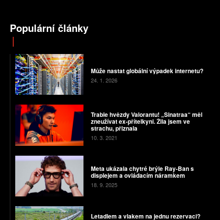
Populární články
Může nastat globální výpadek internetu?
24. 1. 2026
Trable hvězdy Valorantu! „Sinatraa“ měl
zneužívat ex-přítelkyni. Žila jsem ve
strachu, přiznala
10. 3. 2021
Meta ukázala chytré brýle Ray-Ban s
displejem a ovládacím náramkem
18. 9. 2025
Letadlem a vlakem na jednu rezervaci?