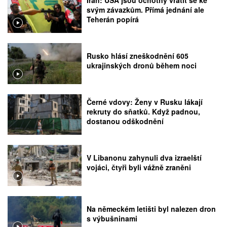
Írán: USA jsou ochotny vrátit se ke
svým závazkům. Přímá jednání ale
Teherán popírá
Rusko hlásí zneškodnění 605
ukrajinských dronů během noci
Černé vdovy: Ženy v Rusku lákají
rekruty do sňatků. Když padnou,
dostanou odškodnění
V Libanonu zahynuli dva izraelští
vojáci, čtyři byli vážně zraněni
Na německém letišti byl nalezen dron
s výbušninami