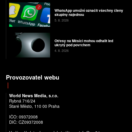
WhatsApp umožní označit všechny členy
skupiny najednou
5. 8. 2026
Otřesy na Měsíci mohou odhalit led
ukrytý pod povrchem
4. 8. 2026
Provozovatel webu
World News Media, s.r.o.
Rybná 716/24
Staré Město, 110 00 Praha
IČO: 09372008
DIČ: CZ09372008