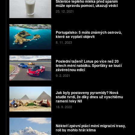
Sklenice teplého mléka před spaním
může opravdu pomoci, ukazují vědci
25. 12. 2021
Portugalsko: 5 málo známých ostrovů,
které se vyplatí objevit
8. 11. 2023
Poslední tažení! Lotus po více než 20
letech mění nabídku. Sporťáky se loučí
závěrečnou edicí
9. 2. 2021
Jak byly postaveny pyramidy? Nová
studie tvrdí, že díky dnes už vyschlému
rameni řeky Nil
18. 9. 2022
Někteří zpěvní ptáci mění migrační trasy,
roli by mohlo hrát klima