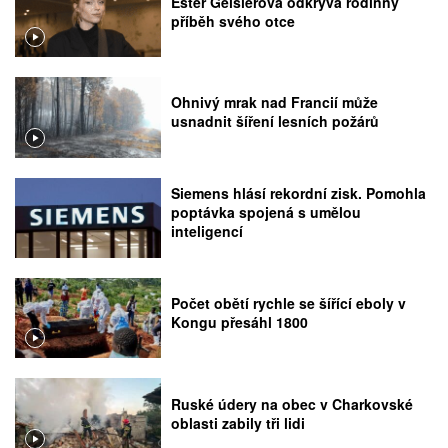
Ester Geislerová odkrývá rodinný
příběh svého otce
Ohnivý mrak nad Francií může
usnadnit šíření lesních požárů
Siemens hlásí rekordní zisk. Pomohla
poptávka spojená s umělou
inteligencí
Počet obětí rychle se šířící eboly v
Kongu přesáhl 1800
Ruské údery na obec v Charkovské
oblasti zabily tři lidi