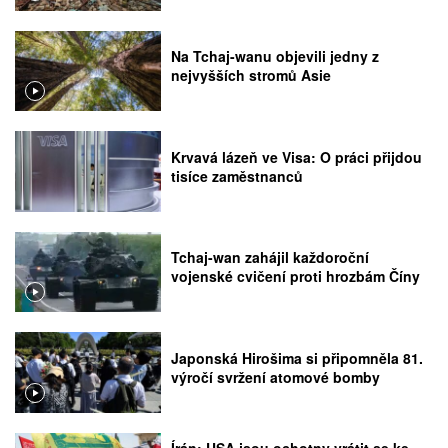
Na Tchaj-wanu objevili jedny z
nejvyšších stromů Asie
Krvavá lázeň ve Visa: O práci přijdou
tisíce zaměstnanců
Tchaj-wan zahájil každoroční
vojenské cvičení proti hrozbám Číny
Japonská Hirošima si připomněla 81.
výročí svržení atomové bomby