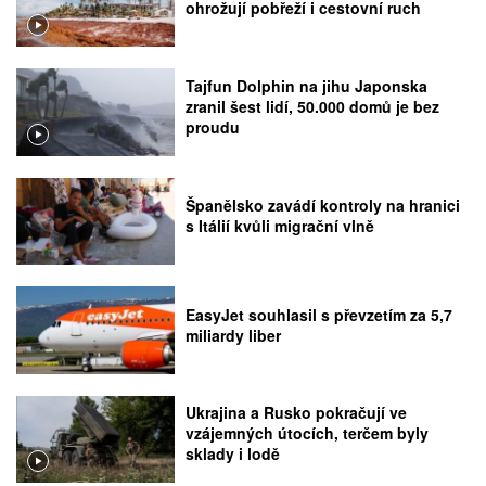
ohrožují pobřeží i cestovní ruch
Tajfun Dolphin na jihu Japonska
zranil šest lidí, 50.000 domů je bez
proudu
Španělsko zavádí kontroly na hranici
s Itálií kvůli migrační vlně
EasyJet souhlasil s převzetím za 5,7
miliardy liber
Ukrajina a Rusko pokračují ve
vzájemných útocích, terčem byly
sklady i lodě