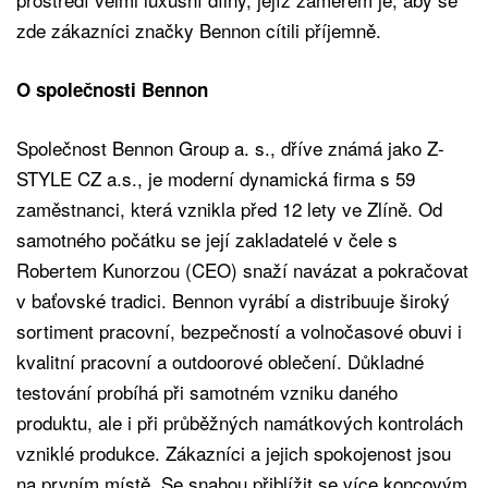
zde zákazníci značky Bennon cítili příjemně.
O společnosti Bennon
Společnost Bennon Group a. s., dříve známá jako Z-
STYLE CZ a.s., je moderní dynamická firma s 59
zaměstnanci, která vznikla před 12 lety ve Zlíně. Od
samotného počátku se její zakladatelé v čele s
Robertem Kunorzou (CEO) snaží navázat a pokračovat
v baťovské tradici. Bennon vyrábí a distribuuje široký
sortiment pracovní, bezpečností a volnočasové obuvi i
kvalitní pracovní a outdoorové oblečení. Důkladné
testování probíhá při samotném vzniku daného
produktu, ale i při průběžných namátkových kontrolách
vzniklé produkce. Zákazníci a jejich spokojenost jsou
na prvním místě. Se snahou přiblížit se více koncovým