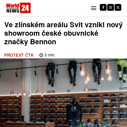
Ve zlínském areálu Svit vznikl nový
showroom české obuvnické
značky Bennon
3
min.
PROTEXT ČTK