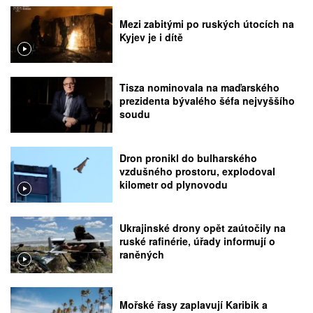
Mezi zabitými po ruských útocích na
Kyjev je i dítě
Tisza nominovala na maďarského
prezidenta bývalého šéfa nejvyššího
soudu
Dron pronikl do bulharského
vzdušného prostoru, explodoval
kilometr od plynovodu
Ukrajinské drony opět zaútočily na
ruské rafinérie, úřady informují o
raněných
Mořské řasy zaplavují Karibik a