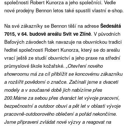
společnosti Robert Kunorza a jeho společníci. Vedle
nové prodejny Bennon letos také spustili vlastní e-shop.
Na své zákazníky se Bennon těší na adrese
Šedesátá
. V původních
7015, v 64. budově areálu Svit ve Zlíně
Baťových závodech tak navazuje na obuvnickou tradici
ředitel společnosti Robert Kunorza, který se do areálu
vrací ještě ze studií obuvnictví a jeho praxe na střední
průmyslové škole kožařské.
„Otevření nového
showroomu má za cíl přiblížit se koncovému zákazníku
a rozšířit povědomí o značce. Začínali jsme s dvaceti
modely a v současné době jich nabízíme přes
200.Máme za sebou přes dvanáct let vývoje pracovní,
bezpečnostní a outdoor obuvi a pět let v oblasti vývoje
pracovně-outdoorového oblečení a pořád nekončíme.
Jsme připraveni zvládat nové výzvy a reagovat na