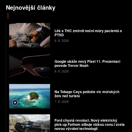
Nejnovější články
Lék s THC zmírnil noční můry pacientů s
PTSD
8. 8. 2026
Google ukáže nový Pixel 11. Prezentaci
povede Trevor Noah
8. 8. 2026
Na Tobago Cays potkáte víc mořských
želv než turistů
7. 8. 2026
Ford chystá revoluci. Nový elektrický
pick-up Fathom slibuje nízkou cenu i zcela
novou výrobní technologii