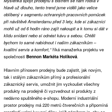
Myšlenka spojit prodejnu s bistrem se nám rodila v
hlavě už dlouho, tento trend jsme viděli jako velice
oblíbený v segmentu ochranných pracovních pomůcek
při návštěvě Amsterdamu před 3 lety, kde si zákazníci
mohli už od 6 hodin ráno zajít nakoupit a k tomu si dát v
klidu snídani nebo si odnést kávu s sebou. Chtěli
bychom to samé nabídnout i našim zákazníkům –
říká manažerka projektu ve
kvalitní servis a komfort,“
společnosti
.
Bennon Markéta Holíková
Hlavním přínosem prodejny bude zajistit, jak novým,
tak i stálým zákazníkům přímý a profesionální
zákaznický servis, umožnit jim vyzkoušet všechny
produkty na prodejně či vyzvednout si produkty z
nedávno spuštěného e-shopu. Moderní industriální
prostor prodejny má 220 metrů čtverečních a připomíná
prostředí velmi luxusní dílny, jejíž záměrem je, aby se