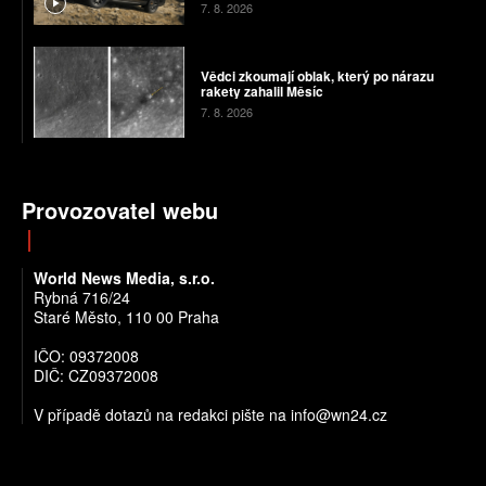
7. 8. 2026
Vědci zkoumají oblak, který po nárazu
rakety zahalil Měsíc
7. 8. 2026
Provozovatel webu
World News Media, s.r.o.
Rybná 716/24
Staré Město, 110 00 Praha
IČO: 09372008
DIČ: CZ09372008
V případě dotazů na redakci pište na info@wn24.cz