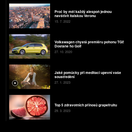
Proč by měl každý alespoň jednou
navštívit italskou Veronu
15. 7. 2022
Volkswagen chystá premiéru pohonu TGI!
Dostane ho Golf
27. 10. 2020
Jaké pomůcky při meditaci upevní vaše
soustředění
27. 1. 2023
Top 5 zdravotních přínosů grapefruitu
29. 3. 2023