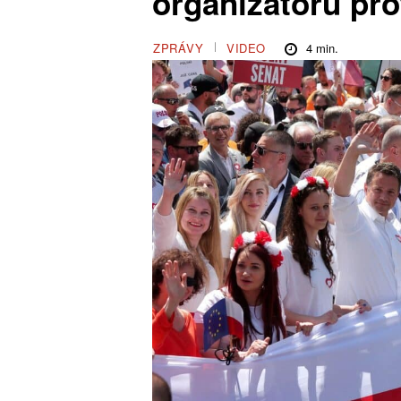
organizátorů prot
4
min.
ZPRÁVY
VIDEO