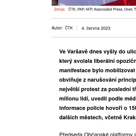
Zdroje:
ČTK, PAP, AFP, Associated Press, Onet, Tw
Autor:
ČTK
4. června 2023
Ve Varšavě dnes vyšly do ulic
který svolala liberální opozi
manifestace bylo mobilizovat v
obviňuje z narušování princi
největší protest za poslední t
milionu lidí, uvedli podle méd
informace policie hovoří o 15
dalších městech, včetně Krak
Předseda Občanské platformy a