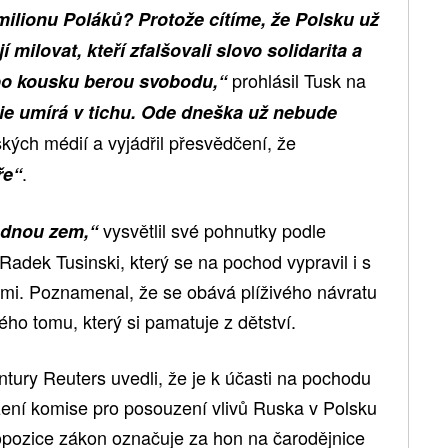
milionu Poláků? Protože cítíme, že Polsku už
í milovat, kteří zfalšovali slovo solidarita a
prohlásil Tusk na
po kousku berou svobodu,“
e umírá v tichu. Ode dneška už nebude
ských médií a vyjádřil přesvědčení, že
.
ře“
vysvětlil své pohnutky podle
odnou zem,“
Radek Tusinski, který se na pochod vypravil i s
i. Poznamenal, že se obává plíživého návratu
ho tomu, který si pamatuje z dětství.
tury Reuters uvedli, že je k účasti na pochodu
zení komise pro posouzení vlivů Ruska v Polsku
opozice zákon označuje za hon na čarodějnice