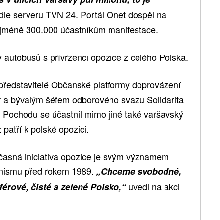
odle serveru TVN 24. Portál Onet dospěl na
nejméně 300.000 účastníkům manifestace.
 autobusů s přívrženci opozice z celého Polska.
 představitelé Občanské platformy doprovázení
r a bývalým šéfem odborového svazu Solidarita
Pochodu se účastnil mimo jiné také varšavský
 patří k polské opozici.
oučasná iniciativa opozice je svým významem
unismu před rokem 1989.
„Chceme svobodné,
uvedl na akci
férové, čisté a zelené Polsko,“