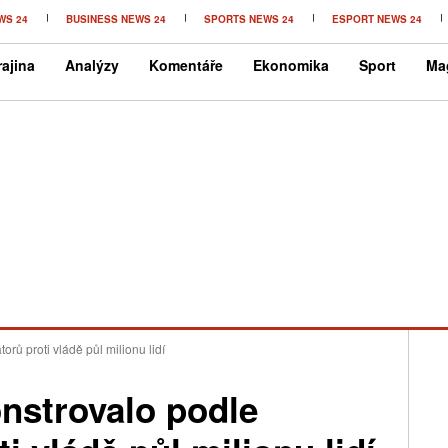
WS 24
BUSINESS NEWS 24
SPORTS NEWS 24
ESPORT NEWS 24
ajina
Analýzy
Komentáře
Ekonomika
Sport
Ma
rů proti vládě půl milionu lidí
nstrovalo podle