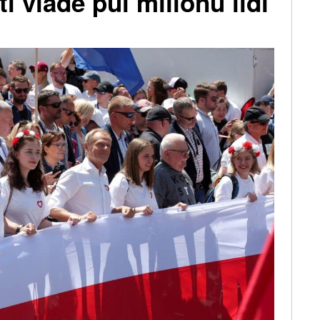
i vládě půl milionu lidí