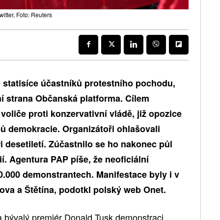
itter, Foto: Reuters
 statisíce účastníků protestního pochodu,
ční strana Občanská platforma. Cílem
oliče proti konzervativní vládě, již opozice
pů demokracie. Organizátoři ohlašovali
ři desetiletí. Zúčastnilo se ho nakonec půl
ií. Agentura PAP píše, že neoficiální
0.000 demonstrantech. Manifestace byly i v
ova a Štětína, podotkl polský web Onet.
 bývalý premiér Donald Tusk demonstraci