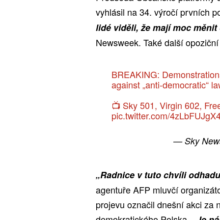
vyhlásil na 34. výročí prvních
lidé viděli, že mají moc měnit
Newsweek. Také další opoziční st
BREAKING: Demonstrations 
against „anti-democratic“ l
📺 Sky 501, Virgin 602, Fr
pic.twitter.com/4zLbFUJgX
— Sky New
„Radnice v tuto chvíli odhaduj
agentuře AFP mluvčí organizát
projevu označil dnešní akci za 
demokratického Polska.
„Je ná