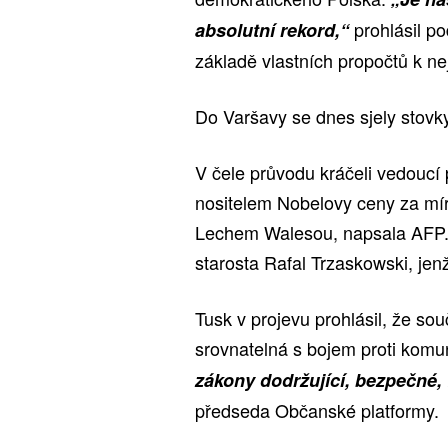
prohlásil p
absolutní rekord,“
základě vlastních propočtů k 
Do Varšavy se dnes sjely stovky
V čele průvodu kráčeli vedoucí
nositelem Nobelovy ceny za mí
Lechem Walesou, napsala AFP. 
starosta Rafal Trzaskowski, jenž
Tusk v projevu prohlásil, že s
srovnatelná s bojem proti kom
zákony dodržující, bezpečné, 
předseda Občanské platformy.