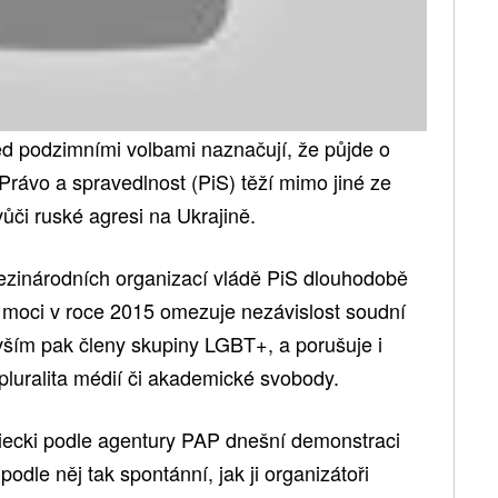
d podzimními volbami naznačují, že půjde o
Právo a spravedlnost (PiS) těží mimo jiné ze
či ruské agresi na Ukrajině.
mezinárodních organizací vládě PiS dlouhodobě
k moci v roce 2015 omezuje nezávislost soudní
vším pak členy skupiny LGBT+, a porušuje i
 pluralita médií či akademické svobody.
ecki podle agentury PAP dnešní demonstraci
podle něj tak spontánní, jak ji organizátoři