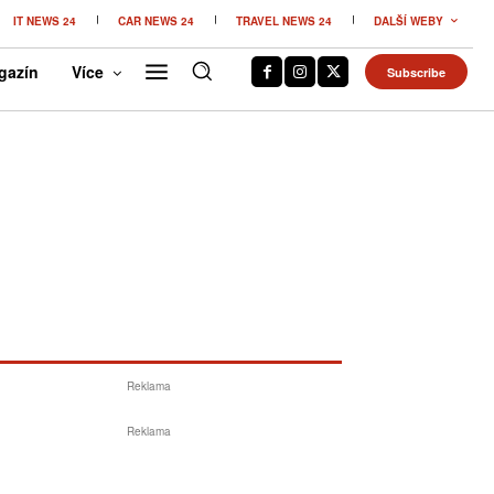
IT NEWS 24
CAR NEWS 24
TRAVEL NEWS 24
DALŠÍ WEBY
gazín
Více
Subscribe
Reklama
Reklama