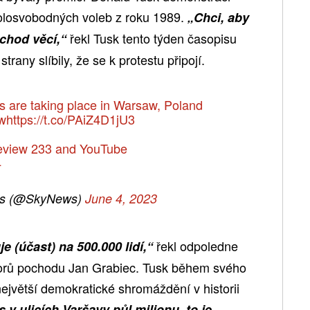
 polosvobodných voleb z roku 1989.
„Chci, aby
řekl Tusk tento týden časopisu
 chod věcí,“
rany slíbily, že se k protestu připojí.
are taking place in Warsaw, Poland
aw
https://t.co/PAiZ4D1jU3
eeview 233 and YouTube
4
s (@SkyNews)
June 4, 2023
řekl odpoledne
e (účast) na 500.000 lidí,“
orů pochodu Jan Grabiec. Tusk během svého
největší demokratické shromáždění v historii
s v ulicích Varšavy půl milionu, to je