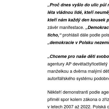
„Proč dnes vyšlo do ulic půl 
léta vládnou lidé, kteří neuměj
kteří nám každý den kousek 
závěr manifestace.
„Demokraci
prohlásil dále podle pol
ticho,“
„demokracie v Polsku nezem
„Chceme pro naše děti svob
agentury AP devětačtyřicetiletý 
manželkou a dvěma malými dětm
autoritářského systému podobné
Někteří demonstranti podle agen
přiměl spor kolem zákona o zří
v letech 2007 až 2022. Polská 