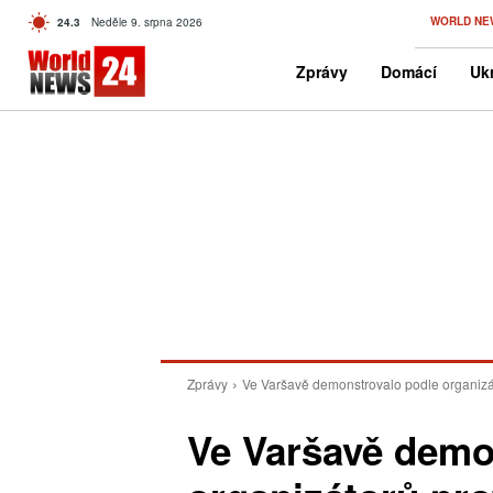
C
WORLD NE
24.3
Neděle 9. srpna 2026
Czech
Zprávy
Domácí
Ukr
Zprávy
Ve Varšavě demonstrovalo podle organizáto
Ve Varšavě demo