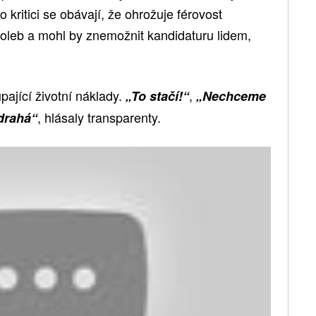
 kritici se obávají, že ohrožuje férovost
oleb a mohl by znemožnit kandidaturu lidem,
upající životní náklady.
,
„To stačí!“
„Nechceme
, hlásaly transparenty.
 drahá“