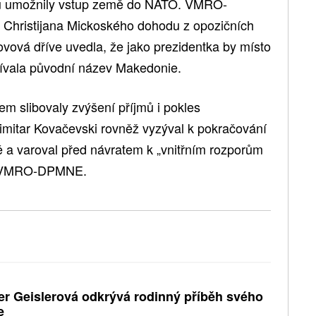
mu umožnily vstup země do NATO. VMRO-
hristijana Mickoského dohodu z opozičních
ovová dříve uvedla, že jako prezidentka by místo
ívala původní název Makedonie.
em slibovaly zvýšení příjmů i pokles
mitar Kovačevski rovněž vyzýval k pokračování
a varoval před návratem k „vnitřním rozporům
dla VMRO-DPMNE.
er Geislerová odkrývá rodinný příběh svého
e