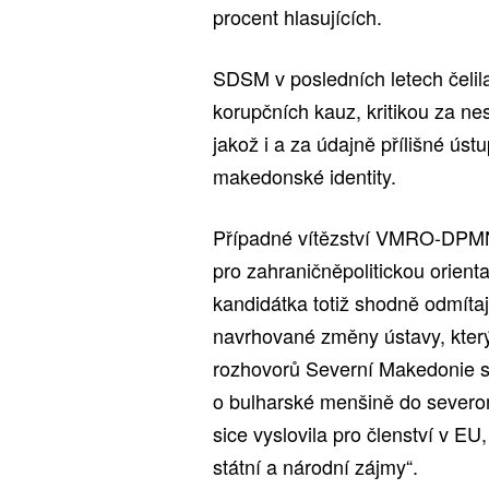
procent hlasujících.
SDSM v posledních letech čelila 
korupčních kauz, kritikou za n
jakož i a za údajně přílišné ú
makedonské identity.
Případné vítězství VMRO-DPMN
pro zahraničněpolitickou orient
kandidátka totiž shodně odmíta
navrhované změny ústavy, kter
rozhovorů Severní Makedonie s 
o bulharské menšině do severo
sice vyslovila pro členství v 
státní a národní zájmy“.