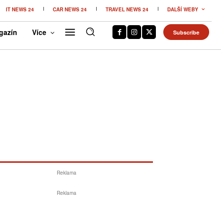
IT NEWS 24
CAR NEWS 24
TRAVEL NEWS 24
DALŠÍ WEBY
gazín
Více
Subscribe
Reklama
Reklama