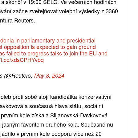
 a skončí v 19:00 SELČ. Ve večerních hodinách
vání začne zveřejňovat volební výsledky z 3360
ntura Reuters.
onia in parliamentary and presidential
ist opposition is expected to gain ground
as failed to progress talks to join the EU and
//t.co/xdsCPHYvbq
s (@Reuters)
May 8, 2024
leb proti sobě stojí kandidátka konzervativní
vkovová a současná hlava státu, sociální
 prvním kole získala Siljanovská-Davkovová
se jasným favoritem druhého kola. Současnému
ádřilo v prvním kole podporu více než 20