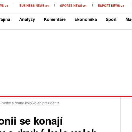
WS 24
BUSINESS NEWS 24
SPORTS NEWS 24
ESPORT NEWS 24
ajina
Analýzy
Komentáře
Ekonomika
Sport
Ma
í volby a druhé kolo voleb prezidenta
nii se konají