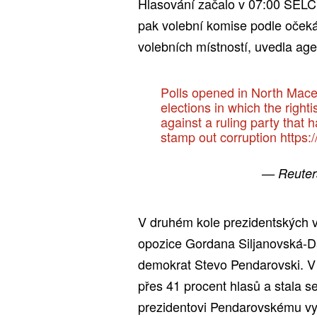
Hlasování začalo v 07:00 SELČ
pak volební komise podle očeká
volebních místností, uvedla age
Polls opened in North Maced
elections in which the right
against a ruling party that h
stamp out corruption
https:
— Reuter
V druhém kole prezidentských vo
opozice Gordana Siljanovská-Da
demokrat Stevo Pendarovski. V
přes 41 procent hlasů a stala 
prezidentovi Pendarovskému vyj