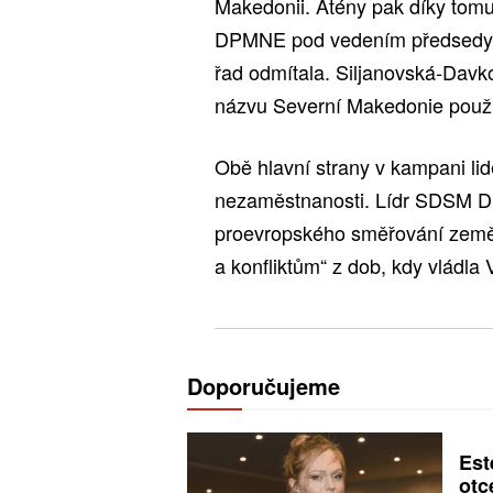
Makedonii. Atény pak díky to
DPMNE pod vedením předsedy C
řad odmítala. Siljanovská-Davk
názvu Severní Makedonie použ
Obě hlavní strany v kampani lid
nezaměstnanosti. Lídr SDSM Di
proevropského směřování země 
a konfliktům“ z dob, kdy vlá
Doporučujeme
Est
otc