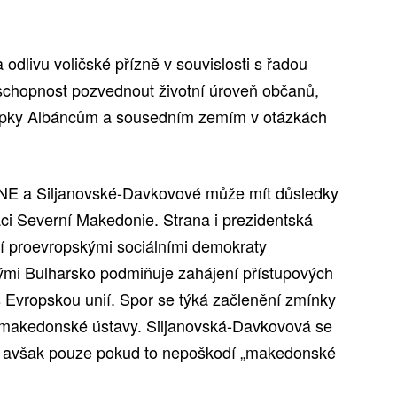
odlivu voličské přízně v souvislosti s řadou
eschopnost pozvednout životní úroveň občanů,
stupky Albáncům a sousedním zemím v otázkách
E a Siljanovské-Davkovové může mít důsledky
aci Severní Makedonie. Strana i prezidentská
jí proevropskými sociálními demokraty
ými Bulharsko podmiňuje zahájení přístupových
Evropskou unií. Spor se týká začlenění zmínky
makedonské ústavy. Siljanovská-Davkovová se
EU, avšak pouze pokud to nepoškodí „makedonské