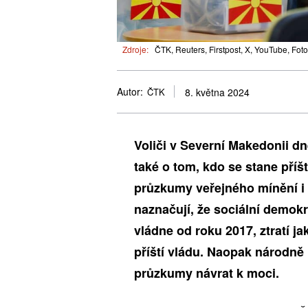
Zdroje:
ČTK, Reuters, Firstpost, X, YouTube, Fot
Autor:
ČTK
8. května 2024
Voliči v Severní Makedonii d
také o tom, kdo se stane příš
průzkumy veřejného mínění i 
naznačují, že sociální demokr
vládne od roku 2017, ztratí j
příští vládu. Naopak národně
průzkumy návrat k moci.