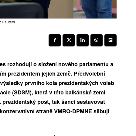
o: Reuters
nes rozhodují o složení nového parlamentu a
tím prezidentem jejich země. Předvolební
výsledky prvního kola prezidentských voleb
acie (SDSM), která v této balkánské zemi
ak prezidentský post, tak šanci sestavovat
 konzervativní straně VMRO-DPMNE slibují