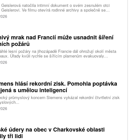
 Geislerová natočila intimní dokument o svém zesnulém otci
 Geislerovi. Ve filmu otevírá rodinné archivy a společně se
ou Aňou skládá portrét talentovaného muže, který měl v sobě
 2026
st i temnější stránku.
ivý mrak nad Francií může usnadnit šíření
ních požárů
hlé lesní požáry na jihozápadě Francie dál ohrožují okolí města
aux. Úřady kvůli rychle se šířícím plamenům evakuovaly
itisíce lidí a nevylučují ani další rozšiřování bezpečnostních
 2026
ení. Hasiči zároveň čelí neobvyklému jevu, který podle nich
ci výrazně komplikuje. Nad požáry se totiž vytvořily takzvané
umulonimby, tedy oblaka vznikající přímo působením intenzivního
.
mens hlásí rekordní zisk. Pomohla poptávka
jená s umělou inteligencí
ký průmyslový koncern Siemens vykázal rekordní čtvrtletní zisk
slových...
 2026
ké údery na obec v Charkovské oblasti
ly tři lidi