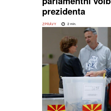
parlamentní volb
prezidenta
2
min.
ZPRÁVY