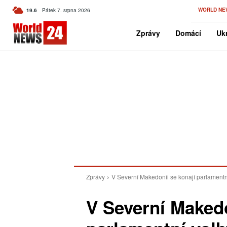
C
WORLD NE
19.6
Pátek 7. srpna 2026
Czech
Zprávy
Domácí
Ukr
Zprávy
V Severní Makedonii se konají parlamentn
V Severní Makedo