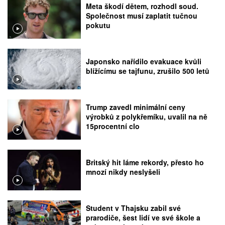
Meta škodí dětem, rozhodl soud.
Společnost musí zaplatit tučnou
pokutu
Japonsko nařídilo evakuace kvůli
blížícímu se tajfunu, zrušilo 500 letů
Trump zavedl minimální ceny
výrobků z polykřemíku, uvalil na ně
15procentní clo
Britský hit láme rekordy, přesto ho
mnozí nikdy neslyšeli
Student v Thajsku zabil své
prarodiče, šest lidí ve své škole a