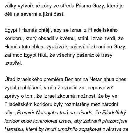
války vytvořené zóny ve středu Pásma Gazy, která je
dělí na severní a jižní část.
Egypt i Hamás chtějí, aby se Izrael z Filadelfského
koridoru, který obsadil v květnu, stáhl. Izrael tvrdí, že
Hamás tuto oblast využívá k pašování zbraní do Gazy,
zatímco Egypt říká, že všechny pašerácké trasy
uzavřel.
Úřad izraelského premiéra Benjamina Netanjahua dnes
vydal prohlášení, v němž označil za „nepravdivé“
zprávy o tom, že Izrael zkoumá možnost, že by ve
Filadelfském koridoru byly rozmístěny mezinárodní
síly.
„Premiér Netanjahu trvá na zásadě, že Filadelfský
koridor bude kontrolovat Izrael, aby zabránil přezbrojení
Hamásu, které by hnutí umožnilo zopakovat zvěrstva ze