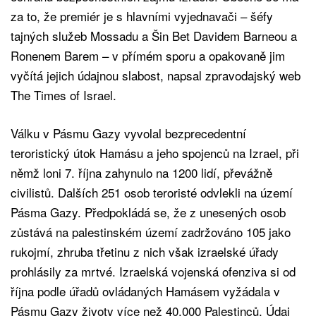
za to, že premiér je s hlavními vyjednavači – šéfy
tajných služeb Mossadu a Šin Bet Davidem Barneou a
Ronenem Barem – v přímém sporu a opakovaně jim
vyčítá jejich údajnou slabost, napsal zpravodajský web
The Times of Israel.
Válku v Pásmu Gazy vyvolal bezprecedentní
teroristický útok Hamásu a jeho spojenců na Izrael, při
němž loni 7. října zahynulo na 1200 lidí, převážně
civilistů. Dalších 251 osob teroristé odvlekli na území
Pásma Gazy. Předpokládá se, že z unesených osob
zůstává na palestinském území zadržováno 105 jako
rukojmí, zhruba třetinu z nich však izraelské úřady
prohlásily za mrtvé. Izraelská vojenská ofenziva si od
října podle úřadů ovládaných Hamásem vyžádala v
Pásmu Gazy životy více než 40.000 Palestinců. Údaj