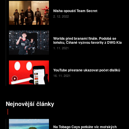
Nisha opouští Team Secret
2. 12. 2022
Worlds před branami finále. Podobá se
loňsku, Číňané vyzvou favority z DWG Kia
1. 11. 2021
YouTube přestane ukazovat počet disliků
16. 11. 2021
Nejnovější články
Na Tobago Cays potkáte víc mořských