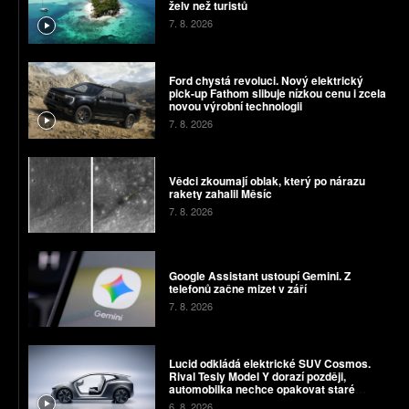
želv než turistů
7. 8. 2026
Ford chystá revoluci. Nový elektrický
pick-up Fathom slibuje nízkou cenu i zcela
novou výrobní technologii
7. 8. 2026
Vědci zkoumají oblak, který po nárazu
rakety zahalil Měsíc
7. 8. 2026
Google Assistant ustoupí Gemini. Z
telefonů začne mizet v září
7. 8. 2026
Lucid odkládá elektrické SUV Cosmos.
Rival Tesly Model Y dorazí později,
automobilka nechce opakovat staré
chyby
6. 8. 2026