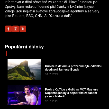
informovat o dění převážně ze zahraničí. Hlavní rubrikou jsou
Zprávy, kam redaktoři denně píší články v lokálním jazyce.
Zdroje jsou největší světové zpravodajské agentury a servery
jako Reuters, BBC, CNN, Al-Džazíra a další.
Populární články
Unikněte davům a ​​prozkoumejte odlehlou
destinaci Jamese Bonda
18. 7. 2022
Prohra OpTicu s Guild na VCT Masters
Copenhagen byla nejhorším zápasem
yaye v historii
12. 7. 2022