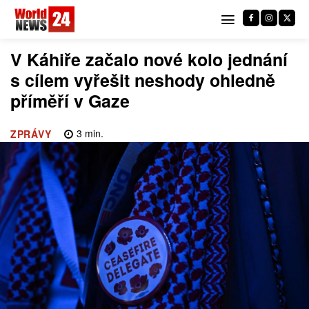
V Káhiře začalo nové kolo jednání
s cílem vyřešit neshody ohledně
příměří v Gaze
3
min.
ZPRÁVY