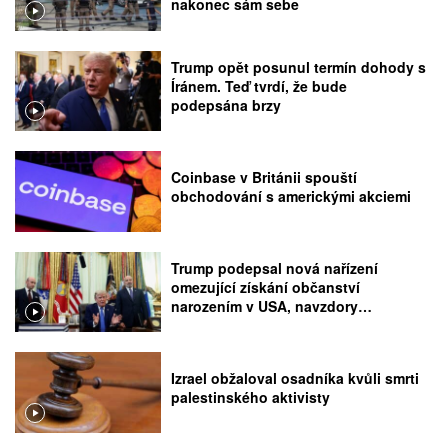
nakonec sám sebe
Trump opět posunul termín dohody s
Íránem. Teď tvrdí, že bude
podepsána brzy
Coinbase v Británii spouští
obchodování s americkými akciemi
Trump podepsal nová nařízení
omezující získání občanství
narozením v USA, navzdory
rozhodnutí Nejvyššího soudu
Izrael obžaloval osadníka kvůli smrti
palestinského aktivisty