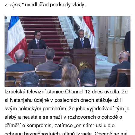
uvedl úřad předsedy vlády.
7. října,“
Izraelská televizní stanice Channel 12 dnes uvedla, že
si Netanjahu údajně v posledních dnech stěžuje už i
svým politickým partnerům, že jeho vyjednávací tým je
slabý a neustále se snaží v rozhovorech o dohodě o
příměří o kompromis, zatímco „on sám“ usiluje o
ochranu bezpečnostních zájmů Izraele. Obecně se má