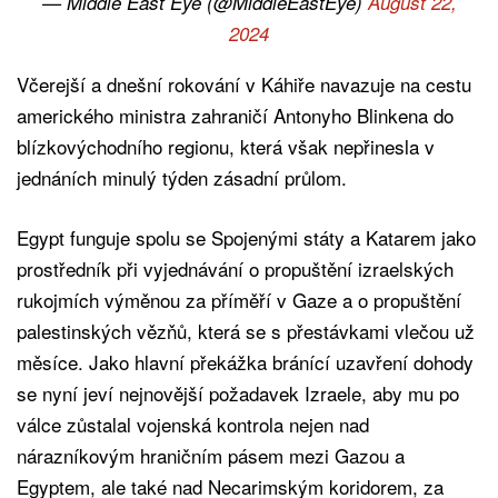
— Middle East Eye (@MiddleEastEye)
August 22,
2024
Včerejší a dnešní rokování v Káhiře navazuje na cestu
amerického ministra zahraničí Antonyho Blinkena do
blízkovýchodního regionu, která však nepřinesla v
jednáních minulý týden zásadní průlom.
Egypt funguje spolu se Spojenými státy a Katarem jako
prostředník při vyjednávání o propuštění izraelských
rukojmích výměnou za příměří v Gaze a o propuštění
palestinských vězňů, která se s přestávkami vlečou už
měsíce. Jako hlavní překážka bránící uzavření dohody
se nyní jeví nejnovější požadavek Izraele, aby mu po
válce zůstalal vojenská kontrola nejen nad
nárazníkovým hraničním pásem mezi Gazou a
Egyptem, ale také nad Necarimským koridorem, za