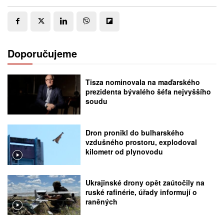
Doporučujeme
Tisza nominovala na maďarského
prezidenta bývalého šéfa nejvyššího
soudu
Dron pronikl do bulharského
vzdušného prostoru, explodoval
kilometr od plynovodu
Ukrajinské drony opět zaútočily na
ruské rafinérie, úřady informují o
raněných