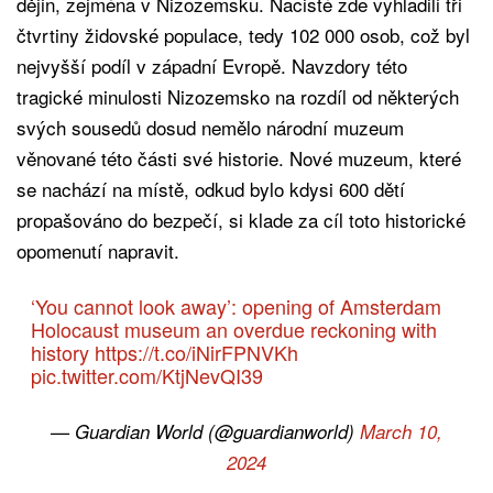
dějin, zejména v Nizozemsku. Nacisté zde vyhladili tři
čtvrtiny židovské populace, tedy 102 000 osob, což byl
nejvyšší podíl v západní Evropě. Navzdory této
tragické minulosti Nizozemsko na rozdíl od některých
svých sousedů dosud nemělo národní muzeum
věnované této části své historie. Nové muzeum, které
se nachází na místě, odkud bylo kdysi 600 dětí
propašováno do bezpečí, si klade za cíl toto historické
opomenutí napravit.
‘You cannot look away’: opening of Amsterdam
Holocaust museum an overdue reckoning with
history
https://t.co/iNirFPNVKh
pic.twitter.com/KtjNevQI39
— Guardian World (@guardianworld)
March 10,
2024