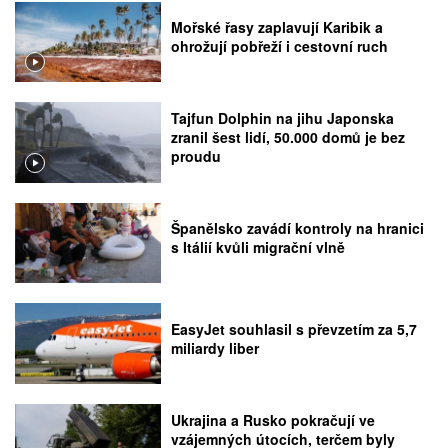
Mořské řasy zaplavují Karibik a
ohrožují pobřeží i cestovní ruch
Tajfun Dolphin na jihu Japonska
zranil šest lidí, 50.000 domů je bez
proudu
Španělsko zavádí kontroly na hranici
s Itálií kvůli migrační vlně
EasyJet souhlasil s převzetím za 5,7
miliardy liber
Ukrajina a Rusko pokračují ve
vzájemných útocích, terčem byly