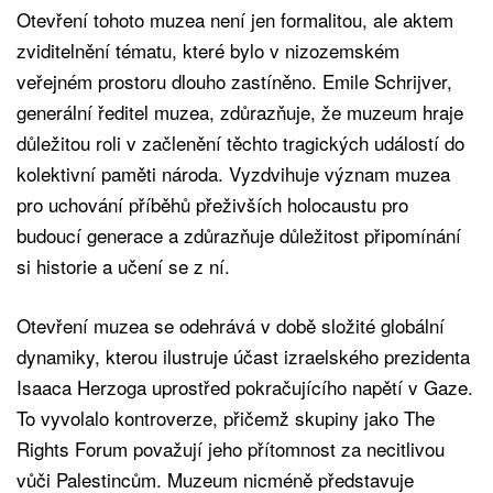
Otevření tohoto muzea není jen formalitou, ale aktem
zviditelnění tématu, které bylo v nizozemském
veřejném prostoru dlouho zastíněno. Emile Schrijver,
generální ředitel muzea, zdůrazňuje, že muzeum hraje
důležitou roli v začlenění těchto tragických událostí do
kolektivní paměti národa. Vyzdvihuje význam muzea
pro uchování příběhů přeživších holocaustu pro
budoucí generace a zdůrazňuje důležitost připomínání
si historie a učení se z ní.
Otevření muzea se odehrává v době složité globální
dynamiky, kterou ilustruje účast izraelského prezidenta
Isaaca Herzoga uprostřed pokračujícího napětí v Gaze.
To vyvolalo kontroverze, přičemž skupiny jako The
Rights Forum považují jeho přítomnost za necitlivou
vůči Palestincům. Muzeum nicméně představuje