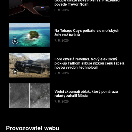
povede Trevor Noah
8. 8. 2026
Na Tobago Cays potkáte víc mořských
želv než turistů
7. 8. 2026
Ford chystá revoluci. Nový elektrický
pick-up Fathom slibuje nízkou cenu i zcela
novou výrobní technologii
7. 8. 2026
Vědci zkoumají oblak, který po nárazu
rakety zahalil Měsíc
7. 8. 2026
Provozovatel webu