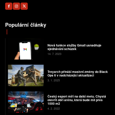
Populární články
Nová funkce služby Gmail usnadňuje
sjednávání schůzek
14. 7. 2023
Treyarch přináší masivní změny do Black
Ops 6 v nadcházející aktualizaci
3. 1. 2025
Český esport míří na další metu. Chystá
otevřít obří arénu, která bude mít přes
1000 m2
4. 2. 2022