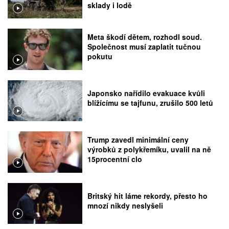
sklady i lodě
Meta škodí dětem, rozhodl soud.
Společnost musí zaplatit tučnou
pokutu
Japonsko nařídilo evakuace kvůli
blížícímu se tajfunu, zrušilo 500 letů
Trump zavedl minimální ceny
výrobků z polykřemíku, uvalil na ně
15procentní clo
Britský hit láme rekordy, přesto ho
mnozí nikdy neslyšeli