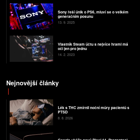
Sony řeší únik o PS6, mluví se o velkém
generačním posunu
13. 9. 2025
Vlastník Steam účtu s nejvíce hrami má
oči jen pro jednu
14. 2. 2023
Nejnovější články
Lék s THC zmírnil noční můry pacientů s
PTSD
8. 8. 2026
Google ukáže nový Pixel 11. Prezentaci