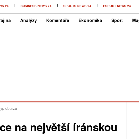
WS 24
BUSINESS NEWS 24
SPORTS NEWS 24
ESPORT NEWS 24
ajina
Analýzy
Komentáře
Ekonomika
Sport
Ma
ryptoburzu
ce na největší íránskou