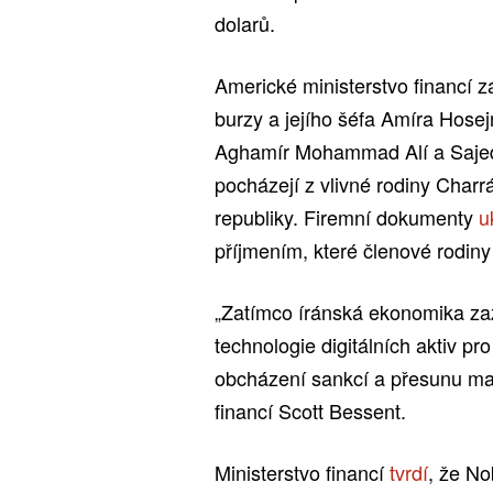
dolarů.
Americké ministerstvo financí 
burzy a jejího šéfa Amíra Hos
Aghamír Mohammad Alí a Saj
pocházejí z vlivné rodiny Charr
republiky. Firemní dokumenty
u
příjmením, které členové rodiny
„Zatímco íránská ekonomika zaž
technologie digitálních aktiv p
obcházení sankcí a přesunu maj
financí Scott Bessent.
Ministerstvo financí
tvrdí
, že No