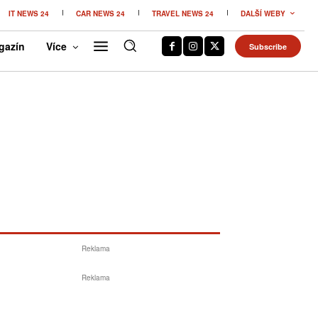
IT NEWS 24
CAR NEWS 24
TRAVEL NEWS 24
DALŠÍ WEBY
gazín
Více
Subscribe
Reklama
Reklama