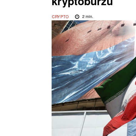
kryptoburzu
2
min.
CRYPTO