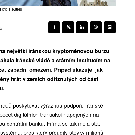
Foto: Reuters
26
 na největší íránskou kryptoměnovou burzu
máhala íránské vládě a státním institucím na
t západní omezení. Případ ukazuje, jak
ěny hrát v zemích odříznutých od části
u.
úřadů poskytovat výraznou podporu íránské
počet digitálních transakcí napojených na
ou centrální banku. Firma se tak měla stát
 systému, přes který proudily stovky milionů