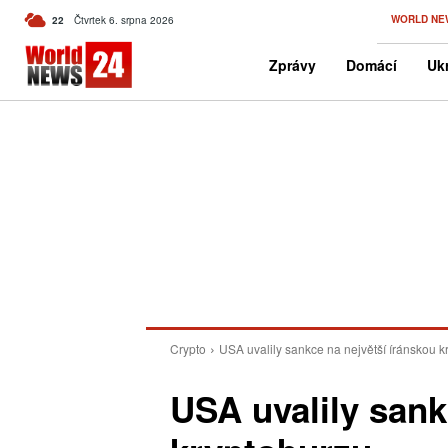
C
WORLD NE
22
Čtvrtek 6. srpna 2026
Czech
Zprávy
Domácí
Ukr
Crypto
USA uvalily sankce na největší íránskou k
USA uvalily sank