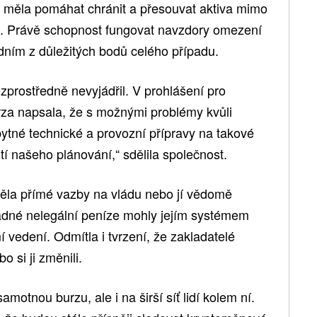
a měla pomáhat chránit a přesouvat aktiva mimo
u. Právě schopnost fungovat navzdory omezení
jedním z důležitých bodů celého případu.
prostředně nevyjádřil. V prohlášení pro
za napsala, že s možnými problémy kvůli
ytné technické a provozní přípravy na takové
tí našeho plánování,“ sdělila společnost.
měla přímé vazby na vládu nebo jí vědomě
padné nelegální peníze mohly jejím systémem
 vedení. Odmítla i tvrzení, že zakladatelé
bo si ji změnili.
motnou burzu, ale i na širší síť lidí kolem ní.