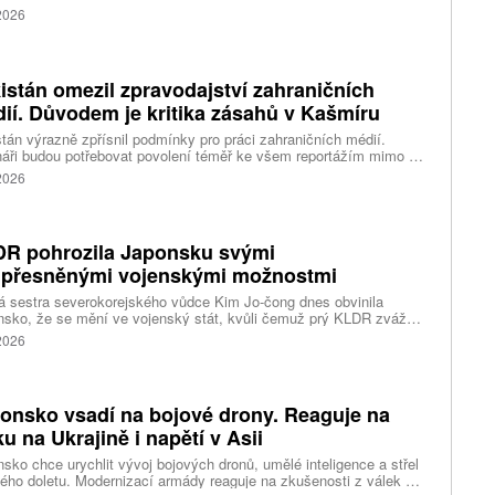
ižně 2,43 kilometru za sekundu. Napsal to web stanice BBC, podle
 2026
je už na Měsíci asi 3000 objektů vyrobených člověkem. Potvrzení
e se čeká v řádu hodin až dnů. Experti už dříve uvedli, že Zemi
ěsíci nehrozí žádné nebezpečí, na lunárním povrchu ale patrně
há desítky metrů velký kráter.
istán omezil zpravodajství zahraničních
ií. Důvodem je kritika zásahů v Kašmíru
tán výrazně zpřísnil podmínky pro práci zahraničních médií.
áři budou potřebovat povolení téměř ke všem reportážím mimo tři
tší města. Nová pravidla přicházejí po kritice postupu úřadů vůči
 2026
estům v Pákistánem spravovaném Kašmíru.
R pohrozila Japonsku svými
přesněnými vojenskými možnostmi
á sestra severokorejského vůdce Kim Jo-čong dnes obvinila
sko, že se mění ve vojenský stát, kvůli čemuž prý KLDR zváží
esněné vojenské možnosti. Odsoudila také Spojené státy za to,
 2026
kiu umožňují pokračovat ve zbrojení, napsaly agentury AFP
nhap.
onsko vsadí na bojové drony. Reaguje na
ku na Ukrajině i napětí v Asii
sko chce urychlit vývoj bojových dronů, umělé inteligence a střel
ého doletu. Modernizací armády reaguje na zkušenosti z válek na