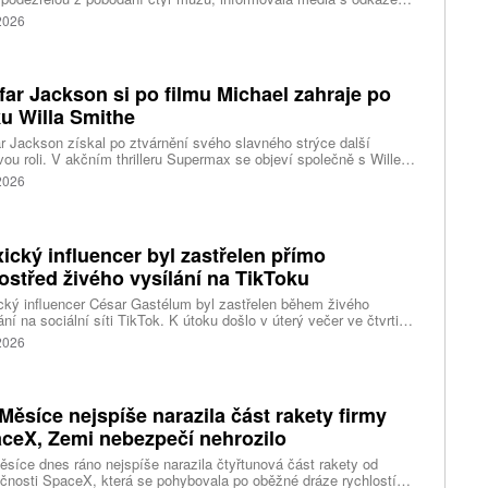
stní úřady. Mluvčí londýnské záchranné služby uvedl, že čtyři
 2026
nti byli ošetřeni na místě a převezeni do nedalekého
acentra. Podle stanice Sky News se policie domnívá, že incident
sí s problémy s duševním zdravím.
far Jackson si po filmu Michael zahraje po
u Willa Smithe
r Jackson získal po ztvárnění svého slavného strýce další
vou roli. V akčním thrilleru Supermax se objeví společně s Willem
em a AnnaSophií Robb. Podrobnosti o jeho postavě zatím tvůrci
 2026
ický influencer byl zastřelen přímo
ostřed živého vysílání na TikToku
ký influencer César Gastélum byl zastřelen během živého
ání na sociální síti TikTok. K útoku došlo v úterý večer ve čtvrti
Ríos ve městě Culiacán na severu země.
 2026
Měsíce nejspíše narazila část rakety firmy
ceX, Zemi nebezpečí nehrozilo
síce dnes ráno nejspíše narazila čtyřtunová část rakety od
čnosti SpaceX, která se pohybovala po oběžné dráze rychlostí