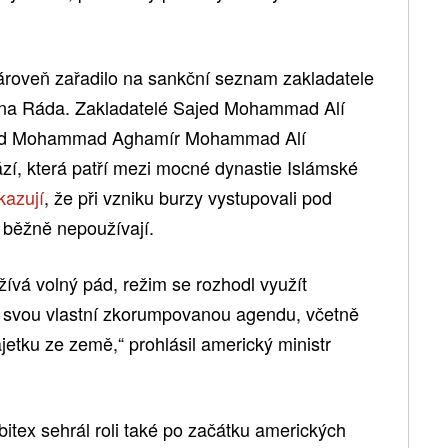
zároveň zařadilo na sankční seznam zakladatele
ejna Ráda. Zakladatelé Sajed Mohammad Alí
ed Mohammad Aghamír Mohammad Alí
ází, která patří mezi mocné dynastie Islámské
kazují
, že při vzniku burzy vystupovali pod
 běžně nepoužívají.
ívá volný pád, režim se rozhodl využít
ro svou vlastní zkorumpovanou agendu, včetně
etku ze země,“ prohlásil americký ministr
bitex sehrál roli také po začátku amerických