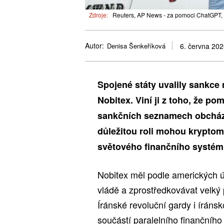
Zdroje:
Reuters, AP News - za pomoci ChatGPT, 
Autor:
Denisa Šenkeříková
6. června 20
Spojené státy uvalily sankce
Nobitex. Viní ji z toho, že po
sankčních seznamech obcháze
důležitou roli mohou kryptom
světového finančního systém
Nobitex měl podle amerických 
vládě a zprostředkovávat velký 
Íránské revoluční gardy i íránsk
součástí paralelního finančního