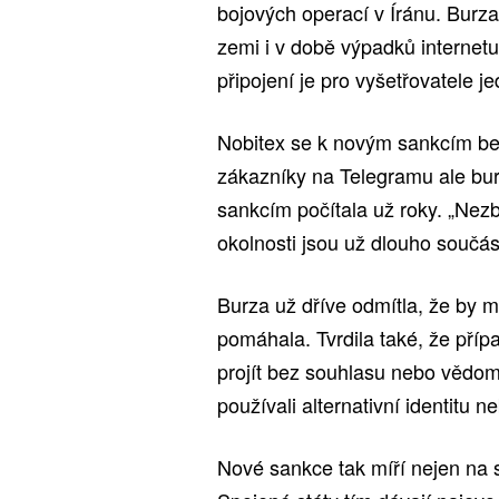
bojových operací v Íránu. Burz
zemi i v době výpadků internet
připojení je pro vyšetřovatele 
Nobitex se k novým sankcím bez
zákazníky na Telegramu ale bur
sankcím počítala už roky. „Nezb
okolnosti jsou už dlouho součás
Burza už dříve odmítla, že by 
pomáhala. Tvrdila také, že pří
projít bez souhlasu nebo vědomí
používali alternativní identitu ne
Nové sankce tak míří nejen na sa