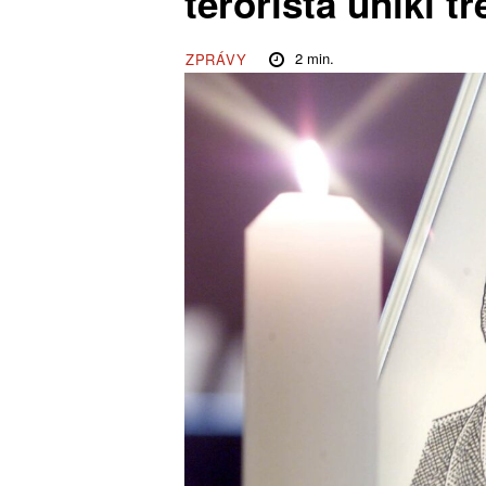
terorista unikl t
2
min.
ZPRÁVY