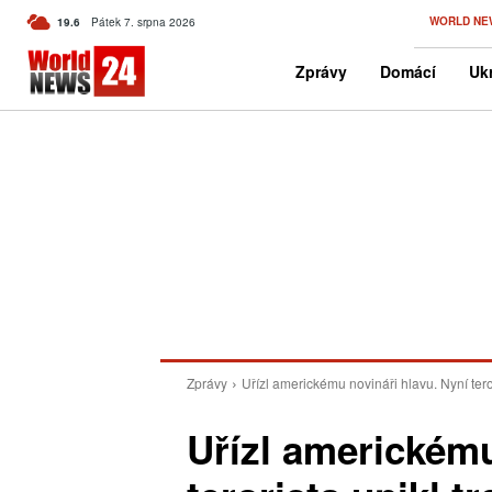
C
WORLD NE
19.6
Pátek 7. srpna 2026
Czech
Zprávy
Domácí
Ukr
Zprávy
Uřízl americkému novináři hlavu. Nyní teror
Uřízl americkému