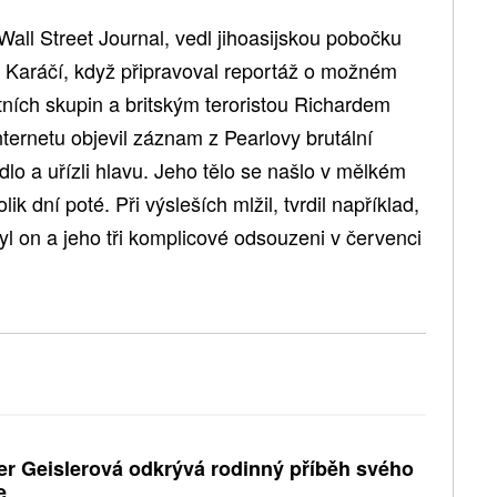
Wall Street Journal, vedl jihoasijskou pobočku
v Karáčí, když připravoval reportáž o možném
tních skupin a britským teroristou Richardem
ernetu objevil záznam z Pearlovy brutální
rdlo a uřízli hlavu. Jeho tělo se našlo v mělkém
ik dní poté. Při výsleších mlžil, tvrdil například,
 byl on a jeho tři komplicové odsouzeni v červenci
er Geislerová odkrývá rodinný příběh svého
e