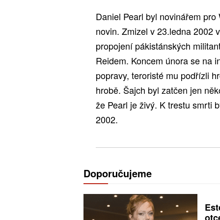
Daniel Pearl byl novinářem pro 
novin. Zmizel v 23.ledna 2002 
propojení pákistánských militan
Reidem. Koncem února se na int
popravy, teroristé mu podřízli h
hrobě. Šajch byl zatčen jen někol
že Pearl je živý. K trestu smrti
2002.
Doporučujeme
Est
otc