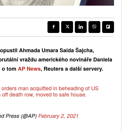
ropustil Ahmada Umara Saída Šajcha,
rutální vraždu amerického novináře Daniela
je o tom
AP News
, Reuters a další servery.
 orders man acquitted in beheading of US
n off death row, moved to safe house.
ed Press (@AP)
February 2, 2021