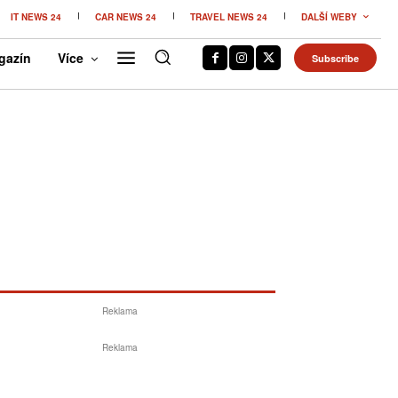
IT NEWS 24
CAR NEWS 24
TRAVEL NEWS 24
DALŠÍ WEBY
gazín
Více
Subscribe
Reklama
Reklama