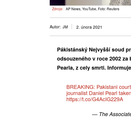
Zdroje:
AP News, YouTube, Foto: Reuters
Autor:
JM
2. února 2021
Pákistánský Nejvyšší soud p
odsouzeného v roce 2002 za b
Pearla, z cely smrti. Informu
BREAKING: Pakistani court
journalist Daniel Pearl take
https://t.co/G4AcIG229A
— The Associat