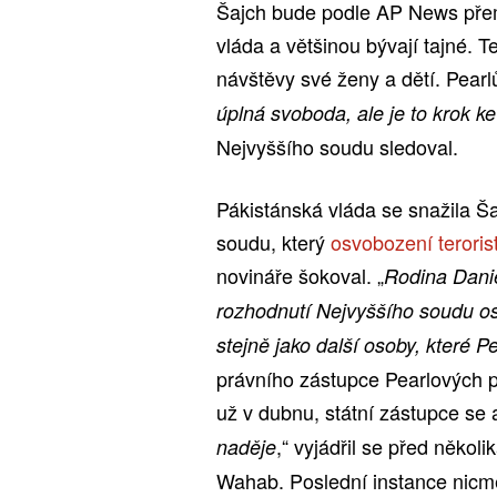
Šajch bude podle AP News přemí
vláda a většinou bývají tajné. 
návštěvy své ženy a dětí. Pearlů
úplná svoboda, ale je to krok k
Nejvyššího soudu sledoval.
Pákistánská vláda se snažila Ša
soudu, který
osvobození terorist
novináře šokoval. „
Rodina Danie
rozhodnutí Nejvyššího soudu o
stejně jako další osoby, které P
právního zástupce Pearlových p
už v dubnu, státní zástupce se a
,“ vyjádřil se před někol
naděje
Wahab. Poslední instance nicmé