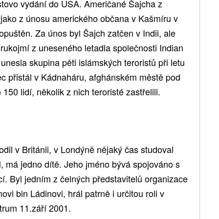
istovo vydání do USA. Američané Šajcha z
ně jako z únosu amerického občana v Kašmíru v
opuštěn. Za únos byl Šajch zatčen v Indii, ale
ukojmí z uneseného letadla společnosti Indian
unesla skupina pěti islámských teroristů při letu
nec přistál v Kádnaháru, afghánském městě pod
50 lidí, několik z nich teroristé zastřelili.
dil v Británii, v Londýně nějaký čas studoval
l, má jedno dítě. Jeho jméno bývá spojováno s
í. Byl jedním z čelných představitelů organizace
vi bin Ládinovi, hrál patrně i určitou roli v
trum 11.září 2001.