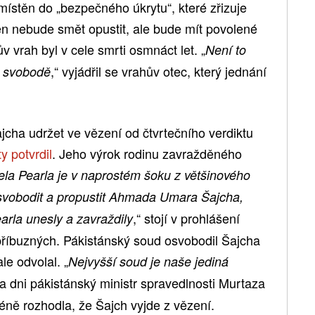
stěn do „bezpečného úkrytu“, které zřizuje
Ten nebude smět opustit, ale bude mít povolené
v vrah byl v cele smrti osmnáct let. „
Není to
,“ vyjádřil se vrahův otec, který jednání
e svobodě
jcha udržet ve vězení od čtvrtečního verdiktu
y potvrdil
. Jeho výrok rodinu zavražděného
la Pearla je v naprostém šoku z většinového
svobodit a propustit Ahmada Umara Šajcha,
,“ stojí v prohlášení
earla unesly a zavraždily
říbuzných. Pákistánský soud osvobodil Šajcha
le odvolal. „
Nejvyšší soud je naše jediná
ika dni pákistánský ministr spravedlnosti Murtaza
ně rozhodla, že Šajch vyjde z vězení.