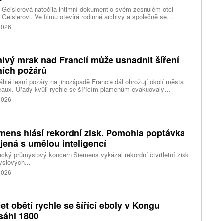
 Geislerová natočila intimní dokument o svém zesnulém otci
 Geislerovi. Ve filmu otevírá rodinné archivy a společně se
ou Aňou skládá portrét talentovaného muže, který měl v sobě
 2026
st i temnější stránku.
ivý mrak nad Francií může usnadnit šíření
ních požárů
hlé lesní požáry na jihozápadě Francie dál ohrožují okolí města
aux. Úřady kvůli rychle se šířícím plamenům evakuovaly
itisíce lidí a nevylučují ani další rozšiřování bezpečnostních
 2026
ení. Hasiči zároveň čelí neobvyklému jevu, který podle nich
ci výrazně komplikuje. Nad požáry se totiž vytvořily takzvané
umulonimby, tedy oblaka vznikající přímo působením intenzivního
.
mens hlásí rekordní zisk. Pomohla poptávka
jená s umělou inteligencí
ký průmyslový koncern Siemens vykázal rekordní čtvrtletní zisk
slových...
 2026
et obětí rychle se šířící eboly v Kongu
sáhl 1800