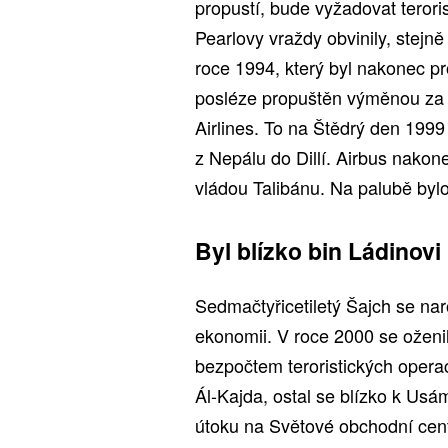
propustí, bude vyžadovat teror
Pearlovy vraždy obvinily, stej
roce 1994, který byl nakonec pr
posléze propuštěn výměnou za r
Airlines. To na Štědrý den 1999 
z Nepálu do Dillí. Airbus nako
vládou Talibánu. Na palubě bylo 1
Byl blízko bin Ládinovi
Sedmačtyřicetiletý Šajch se naro
ekonomii. V roce 2000 se oženi
bezpočtem teroristických operac
Ál-Kajda, ostal se blízko k Usámo
útoku na Světové obchodní cen