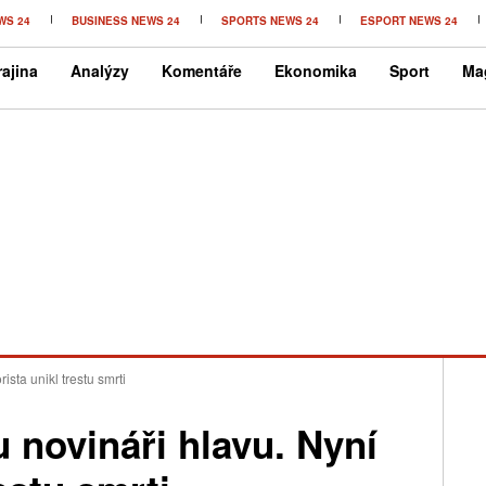
WS 24
BUSINESS NEWS 24
SPORTS NEWS 24
ESPORT NEWS 24
ajina
Analýzy
Komentáře
Ekonomika
Sport
Ma
ista unikl trestu smrti
 novináři hlavu. Nyní