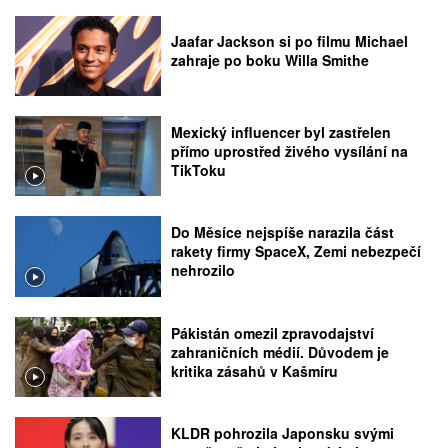
Jaafar Jackson si po filmu Michael
zahraje po boku Willa Smithe
Mexický influencer byl zastřelen
přímo uprostřed živého vysílání na
TikToku
Do Měsíce nejspíše narazila část
rakety firmy SpaceX, Zemi nebezpečí
nehrozilo
Pákistán omezil zpravodajství
zahraničních médií. Důvodem je
kritika zásahů v Kašmíru
KLDR pohrozila Japonsku svými