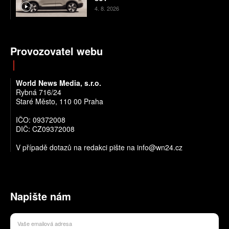
4. 8. 2026
Provozovatel webu
World News Media, s.r.o.
Rybná 716/24
Staré Město, 110 00 Praha
IČO: 09372008
DIČ: CZ09372008
V případě dotazů na redakci pište na info@wn24.cz
Napište nám