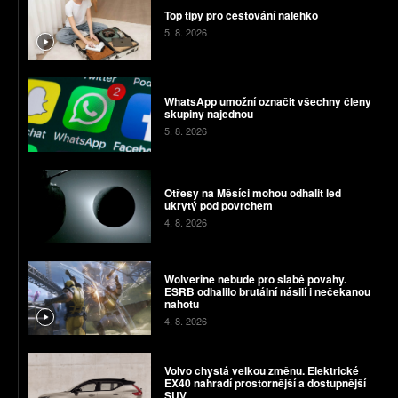
Top tipy pro cestování nalehko
5. 8. 2026
WhatsApp umožní označit všechny členy
skupiny najednou
5. 8. 2026
Otřesy na Měsíci mohou odhalit led
ukrytý pod povrchem
4. 8. 2026
Wolverine nebude pro slabé povahy.
ESRB odhalilo brutální násilí i nečekanou
nahotu
4. 8. 2026
Volvo chystá velkou změnu. Elektrické
EX40 nahradí prostornější a dostupnější
SUV