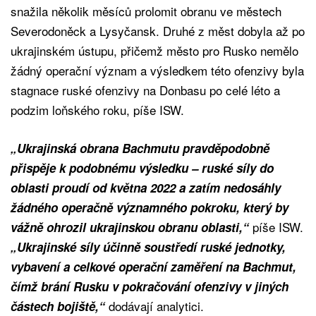
snažila několik měsíců prolomit obranu ve městech
Severodoněck a Lysyčansk. Druhé z měst dobyla až po
ukrajinském ústupu, přičemž město pro Rusko nemělo
žádný operační význam a výsledkem této ofenzivy byla
stagnace ruské ofenzivy na Donbasu po celé léto a
podzim loňského roku, píše ISW.
„Ukrajinská obrana Bachmutu pravděpodobně
přispěje k podobnému výsledku – ruské síly do
oblasti proudí od května 2022 a zatím nedosáhly
žádného operačně významného pokroku, který by
píše ISW.
vážně ohrozil ukrajinskou obranu oblasti,“
„Ukrajinské síly účinně soustředí ruské jednotky,
vybavení a celkové operační zaměření na Bachmut,
čímž brání Rusku v pokračování ofenzivy v jiných
dodávají analytici.
částech bojiště,“