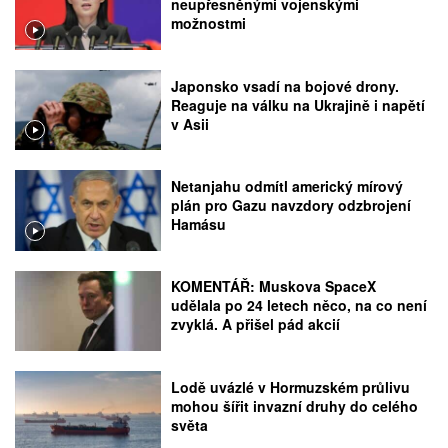
neupřesněnými vojenskými
možnostmi
Japonsko vsadí na bojové drony.
Reaguje na válku na Ukrajině i napětí
v Asii
Netanjahu odmítl americký mírový
plán pro Gazu navzdory odzbrojení
Hamásu
KOMENTÁŘ: Muskova SpaceX
udělala po 24 letech něco, na co není
zvyklá. A přišel pád akcií
Lodě uvázlé v Hormuzském průlivu
mohou šířit invazní druhy do celého
světa