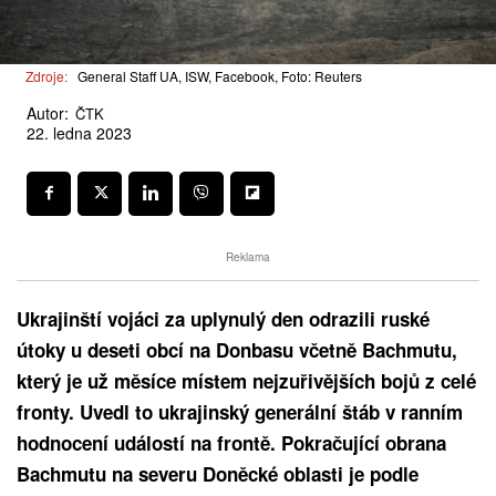
Zdroje:
General Staff UA, ISW, Facebook, Foto: Reuters
Autor:
ČTK
22. ledna 2023
Reklama
Ukrajinští vojáci za uplynulý den odrazili ruské
útoky u deseti obcí na Donbasu včetně Bachmutu,
který je už měsíce místem nejzuřivějších bojů z celé
fronty. Uvedl to ukrajinský generální štáb v ranním
hodnocení událostí na frontě. Pokračující obrana
Bachmutu na severu Doněcké oblasti je podle