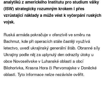
analytiků z amerického Institutu pro studium války
(ISW) strategicky rozumným krokem i přes
vzrůstající náklady a může vést k vyčerpání ruských
vojsk.
Ruská armáda pokračuje v ofenzivě ve směru na
Bachmut, kde při operacích stále častěji využívá
letectvo, uvedl ukrajinský generální štáb. Obranné síly
Ukrajiny podle něj za uplynulý den odrazily útoky u
obce Novoselivske v Luhanské oblasti a obcí
Bilohorivka, Krasna Hora či Pervomajske v Doněcké
oblasti. Tyto informace nelze nezávisle ověřit.