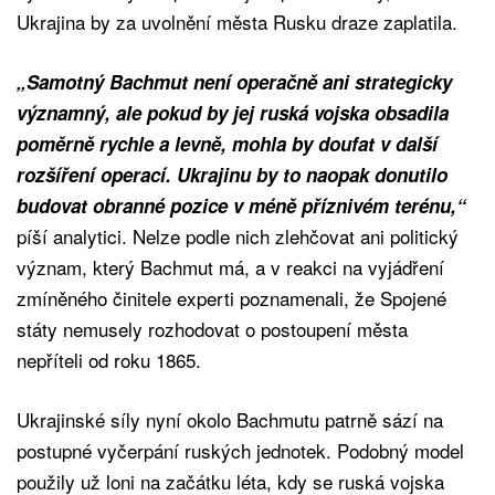
Ukrajina by za uvolnění města Rusku draze zaplatila.
„Samotný Bachmut není operačně ani strategicky
významný, ale pokud by jej ruská vojska obsadila
poměrně rychle a levně, mohla by doufat v další
rozšíření operací. Ukrajinu by to naopak donutilo
budovat obranné pozice v méně příznivém terénu,“
píší analytici. Nelze podle nich zlehčovat ani politický
význam, který Bachmut má, a v reakci na vyjádření
zmíněného činitele experti poznamenali, že Spojené
státy nemusely rozhodovat o postoupení města
nepříteli od roku 1865.
Ukrajinské síly nyní okolo Bachmutu patrně sází na
postupné vyčerpání ruských jednotek. Podobný model
použily už loni na začátku léta, kdy se ruská vojska