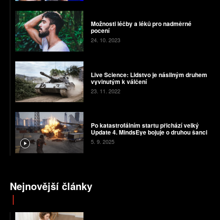
Možnosti léčby a léků pro nadměrné
pocení
24. 10. 2023
Live Science: Lidstvo je násilným druhem
vyvinutým k válčení
23. 11. 2022
Po katastrofálním startu přichází velký
Update 4. MindsEye bojuje o druhou šanci
5. 9. 2025
Nejnovější články