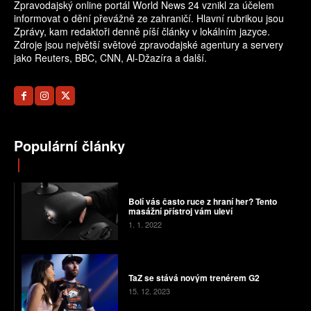
Zpravodajský online portál World News 24 vznikl za účelem
informovat o dění převážně ze zahraničí. Hlavní rubrikou jsou
Zprávy, kam redaktoři denně píší články v lokálním jazyce.
Zdroje jsou největší světové zpravodajské agentury a servery
jako Reuters, BBC, CNN, Al-Džazíra a další.
Populární články
Bolí vás často ruce z hraní her? Tento
masážní přístroj vám uleví
1. 1. 2022
TaZ se stává novým trenérem G2
15. 12. 2023