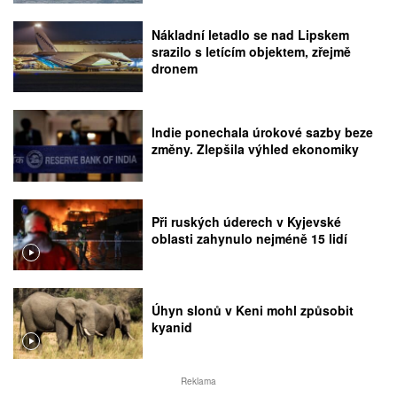
Nákladní letadlo se nad Lipskem
srazilo s letícím objektem, zřejmě
dronem
Indie ponechala úrokové sazby beze
změny. Zlepšila výhled ekonomiky
Při ruských úderech v Kyjevské
oblasti zahynulo nejméně 15 lidí
Úhyn slonů v Keni mohl způsobit
kyanid
Reklama