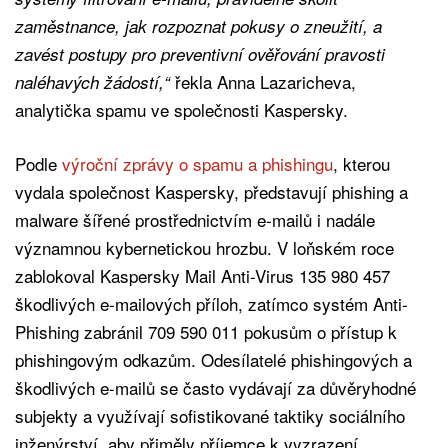
zaměstnance, jak rozpoznat pokusy o zneužití, a
zavést postupy pro preventivní ověřování pravosti
řekla Anna Lazaricheva,
naléhavých žádostí,“
analytička spamu ve společnosti Kaspersky.
Podle
výroční zprávy o spamu a phishingu
, kterou
vydala společnost Kaspersky, představují phishing a
malware šířené prostřednictvím e-mailů i nadále
významnou kybernetickou hrozbu. V loňském roce
zablokoval Kaspersky Mail Anti-Virus 135 980 457
škodlivých e-mailových příloh, zatímco systém Anti-
Phishing zabránil 709 590 011 pokusům o přístup k
phishingovým odkazům. Odesílatelé phishingových a
škodlivých e-mailů se často vydávají za důvěryhodné
subjekty a využívají sofistikované taktiky sociálního
inženýrství, aby přiměly příjemce k vyzrazení