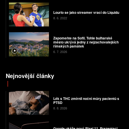
Lourlo se jako streamer vrací do Liquidu
8. 6. 2022
Zapomeňte na Sofii. Tohle bulharské
město ukrývá jedny z nejzachovalejších
římských památek
6. 7. 2026
Nejnovější články
Lék s THC zmírnil noční můry pacientů s
PTSD
8. 8. 2026
Google ukáže nový Pixel 11. Prezentaci