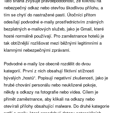
Tato snaha zvyšuje pravděpodobnost, že kliknou na
nebezpečný odkaz nebo otevřou škodlivou přílohu, a
tím se chytí do nastražené pasti. Útočníci přitom
odesílají podvodné e-maily prostřednictvím známých
bezplatných e-mailových služeb, jako je Gmail, které
hosté normálně používají. Pro zaměstnance hotelů je
tak obtížnější rozlišovat mezi běžnými legitimními a
klamnými nebezpečnými zprávami.
Podvodné e-maily lze obecně rozdělit do dvou
kategorií. První z nich obsahují fiktivní stížnosti
bývalých „hostů“. Popisují negativní zkušenosti, jako je
hrubé chování personálu nebo neuklizené pokoje,
někdy s odkazy na fotografie nebo videa. Cílem je
přimět zaměstnance, aby klikali na odkazy nebo
otevírali přílohy obsahující malware. Do druhé kategorie
patří e-maily, které napodobují dotazy potenciálních