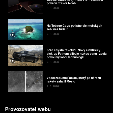
povede Trevor Noah
8. 8. 2026
Na Tobago Cays potkáte víc mořských
želv než turistů
7. 8. 2026
Ford chystá revoluci. Nový elektrický
pick-up Fathom slibuje nízkou cenu i zcela
novou výrobní technologii
7. 8. 2026
Vědci zkoumají oblak, který po nárazu
rakety zahalil Měsíc
7. 8. 2026
Provozovatel webu