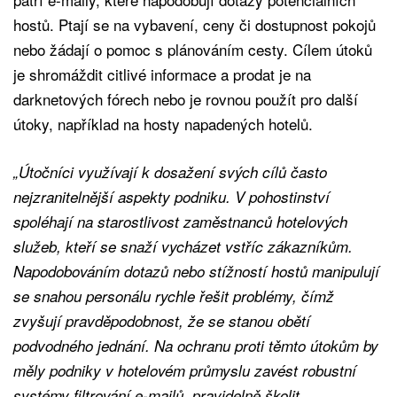
hostů. Ptají se na vybavení, ceny či dostupnost pokojů
nebo žádají o pomoc s plánováním cesty. Cílem útoků
je shromáždit citlivé informace a prodat je na
darknetových fórech nebo je rovnou použít pro další
útoky, například na hosty napadených hotelů.
„Útočníci využívají k dosažení svých cílů často
nejzranitelnější aspekty podniku. V pohostinství
spoléhají na starostlivost zaměstnanců hotelových
služeb, kteří se snaží vycházet vstříc zákazníkům.
Napodobováním dotazů nebo stížností hostů manipulují
se snahou personálu rychle řešit problémy, čímž
zvyšují pravděpodobnost, že se stanou obětí
podvodného jednání. Na ochranu proti těmto útokům by
měly podniky v hotelovém průmyslu zavést robustní
systémy filtrování e-mailů, pravidelně školit