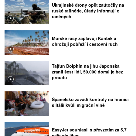
Ukrajinské drony opět zaútočily na
ruské rafinérie, úřady informují o
raněných
Mořské řasy zaplavují Karibik a
ohrožují pobřeží i cestovní ruch
Tajfun Dolphin na jihu Japonska
zranil šest lidí, 50.000 domů je bez
proudu
Španělsko zavádí kontroly na hranici
s Itálií kvůli migrační vlně
EasyJet souhlasil s převzetím za 5,7
miliardy liber