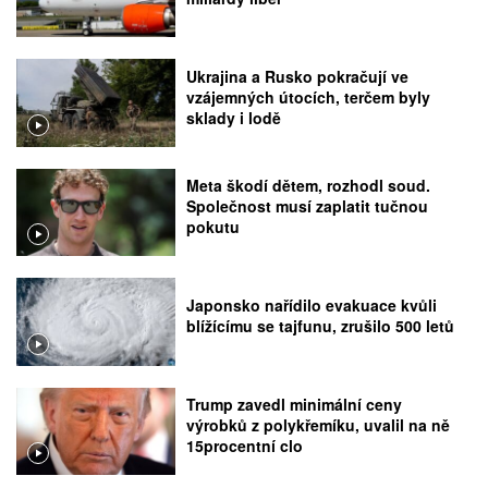
Ukrajina a Rusko pokračují ve
vzájemných útocích, terčem byly
sklady i lodě
Meta škodí dětem, rozhodl soud.
Společnost musí zaplatit tučnou
pokutu
Japonsko nařídilo evakuace kvůli
blížícímu se tajfunu, zrušilo 500 letů
Trump zavedl minimální ceny
výrobků z polykřemíku, uvalil na ně
15procentní clo