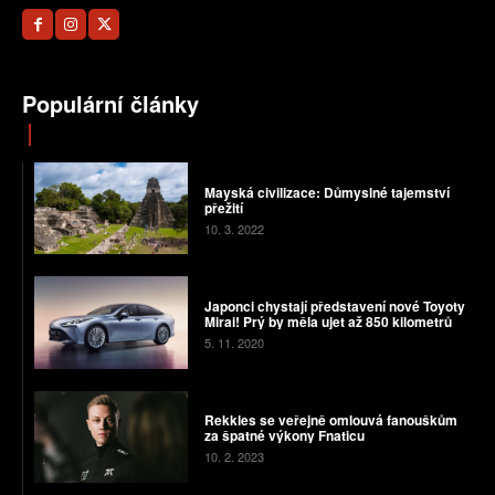
Populární články
Mayská civilizace: Důmyslné tajemství
přežití
10. 3. 2022
Japonci chystají představení nové Toyoty
Mirai! Prý by měla ujet až 850 kilometrů
5. 11. 2020
Rekkles se veřejně omlouvá fanouškům
za špatné výkony Fnaticu
10. 2. 2023