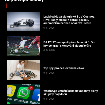
Lucid odkládá elektrické SUV Cosmos.
Rival Tesly Model Y dorazí později,
automobilka nechce opakovat staré
chyby
6. 8. 2026
EA FC 27 má splnit přání fanoušků. Do
hry se vrací skenování vlastní tváře
6. 8. 2026
Top tipy pro cestování nalehko
5. 8. 2026
WhatsApp umožní označit všechny členy
skupiny najednou
5. 8. 2026