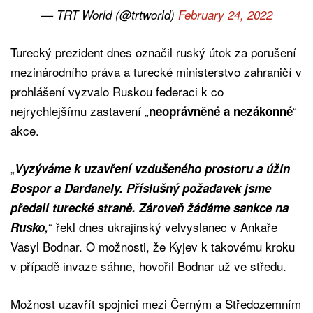
— TRT World (@trtworld)
February 24, 2022
Turecký prezident dnes označil ruský útok za porušení
mezinárodního práva a turecké ministerstvo zahraničí v
prohlášení vyzvalo Ruskou federaci k co
nejrychlejšímu zastavení „
“
neoprávněné a nezákonné
akce.
„
Vyzýváme k uzavření vzdušeného prostoru a úžin
Bospor a Dardanely. Příslušný požadavek jsme
předali turecké straně. Zároveň žádáme sankce na
“ řekl dnes ukrajinský velvyslanec v Ankaře
Rusko,
Vasyl Bodnar. O možnosti, že Kyjev k takovému kroku
v případě invaze sáhne, hovořil Bodnar už ve středu.
Možnost uzavřít spojnici mezi Černým a Středozemním