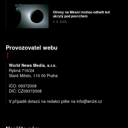
Otřesy na Měsíci mohou odhalit led
ukrytý pod povrchem
4. 8. 2026
Provozovatel webu
World News Media, s.r.o.
Rybná 716/24
Staré Město, 110 00 Praha
IČO: 09372008
DIČ: CZ09372008
V případě dotazů na redakci pište na info@wn24.cz