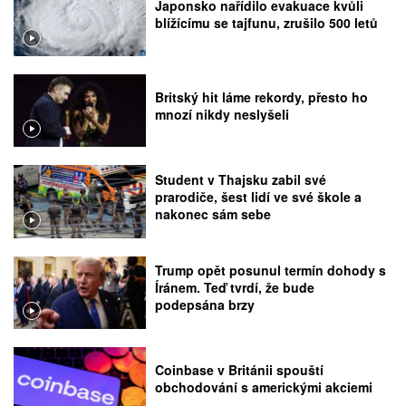
Japonsko nařídilo evakuace kvůli
blížícímu se tajfunu, zrušilo 500 letů
Britský hit láme rekordy, přesto ho
mnozí nikdy neslyšeli
Student v Thajsku zabil své
prarodiče, šest lidí ve své škole a
nakonec sám sebe
Trump opět posunul termín dohody s
Íránem. Teď tvrdí, že bude
podepsána brzy
Coinbase v Británii spouští
obchodování s americkými akciemi