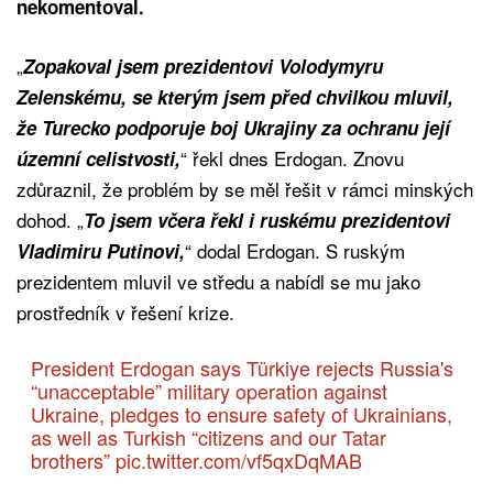
nekomentoval.
„
Zopakoval jsem prezidentovi Volodymyru
Zelenskému, se kterým jsem před chvilkou mluvil,
že Turecko podporuje boj Ukrajiny za ochranu její
“ řekl dnes Erdogan. Znovu
územní celistvosti,
zdůraznil, že problém by se měl řešit v rámci minských
dohod. „
To jsem včera řekl i ruskému prezidentovi
“ dodal Erdogan. S ruským
Vladimiru Putinovi,
prezidentem mluvil ve středu a nabídl se mu jako
prostředník v řešení krize.
President Erdogan says Türkiye rejects Russia's
“unacceptable” military operation against
Ukraine, pledges to ensure safety of Ukrainians,
as well as Turkish “citizens and our Tatar
brothers”
pic.twitter.com/vf5qxDqMAB