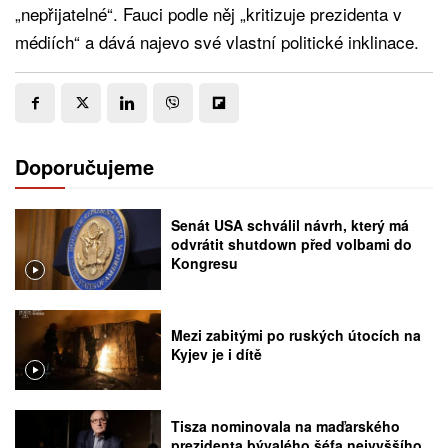
„nepřijatelné“. Fauci podle něj „kritizuje prezidenta v
médiích“ a dává najevo své vlastní politické inklinace.
Doporučujeme
Senát USA schválil návrh, který má
odvrátit shutdown před volbami do
Kongresu
Mezi zabitými po ruských útocích na
Kyjev je i dítě
Tisza nominovala na maďarského
prezidenta bývalého šéfa nejvyššího