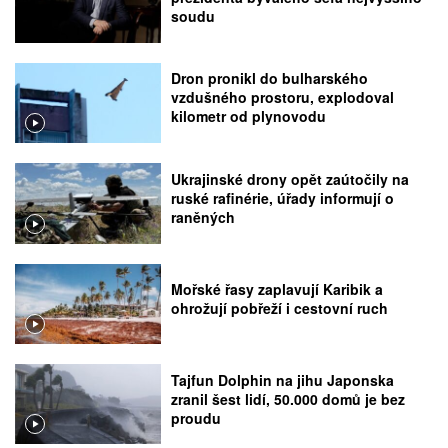
soudu
Dron pronikl do bulharského
vzdušného prostoru, explodoval
kilometr od plynovodu
Ukrajinské drony opět zaútočily na
ruské rafinérie, úřady informují o
raněných
Mořské řasy zaplavují Karibik a
ohrožují pobřeží i cestovní ruch
Tajfun Dolphin na jihu Japonska
zranil šest lidí, 50.000 domů je bez
proudu