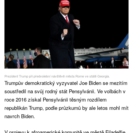
Prezident Trump při předvolební návštěvě města Rome ve státě Georgia.
Trumpův demokratický vyzyvatel Joe Biden se mezitím
soustředil na svůj rodný stát Pensylvánii. Ve volbách v
roce 2016 získal Pensylvánii těsným rozdílem
republikán Trump, podle průzkumů by ale letos mohl mít
navrch Biden.
V projevu k afroamerické komunitě ve městě Filadelfie