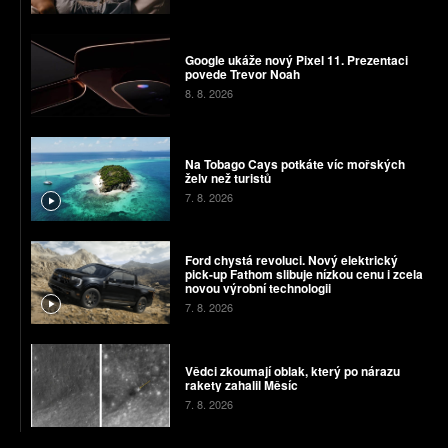
Google ukáže nový Pixel 11. Prezentaci
povede Trevor Noah
8. 8. 2026
Na Tobago Cays potkáte víc mořských
želv než turistů
7. 8. 2026
Ford chystá revoluci. Nový elektrický
pick-up Fathom slibuje nízkou cenu i zcela
novou výrobní technologii
7. 8. 2026
Vědci zkoumají oblak, který po nárazu
rakety zahalil Měsíc
7. 8. 2026