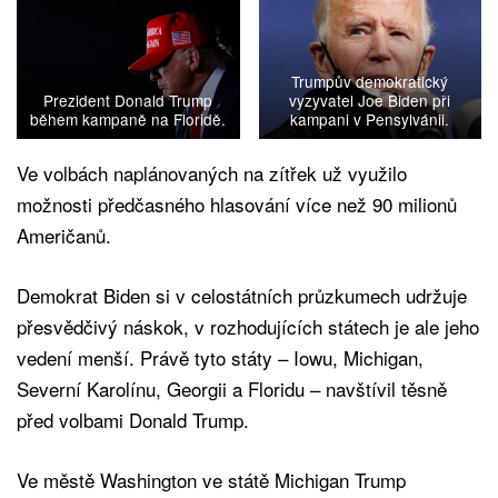
Trumpův demokratický
Prezident Donald Trump
vyzyvatel Joe Biden při
během kampaně na Floridě.
kampani v Pensylvánii.
Ve volbách naplánovaných na zítřek už využilo
možnosti předčasného hlasování více než 90 milionů
Američanů.
Demokrat Biden si v celostátních průzkumech udržuje
přesvědčivý náskok, v rozhodujících státech je ale jeho
vedení menší. Právě tyto státy – Iowu, Michigan,
Severní Karolínu, Georgii a Floridu – navštívil těsně
před volbami Donald Trump.
Ve městě Washington ve státě Michigan Trump