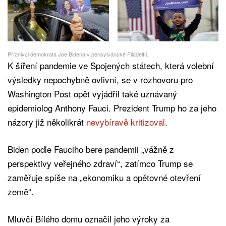
Příznivci demokrata Joe Bidena v pensylvánské Filadelfii.
K šíření pandemie ve Spojených státech, která volební
výsledky nepochybně ovlivní, se v rozhovoru pro
Washington Post opět vyjádřil také uznávaný
epidemiolog Anthony Fauci. Prezident Trump ho za jeho
názory již několikrát
nevybíravě kritizoval
.
Biden podle Fauciho bere pandemii „vážně z
perspektivy veřejného zdraví“, zatímco Trump se
zaměřuje spíše na „ekonomiku a opětovné otevření
země“.
Mluvčí Bílého domu označil jeho výroky za