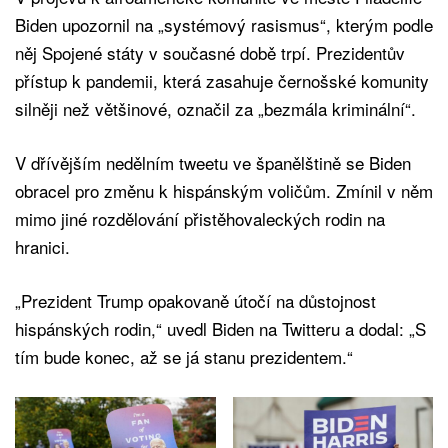
Biden upozornil na „systémový rasismus“, kterým podle
něj Spojené státy v současné době trpí. Prezidentův
přístup k pandemii, která zasahuje černošské komunity
silněji než většinové, označil za „bezmála kriminální“.
V dřívějším nedělním tweetu ve španělštině se Biden
obracel pro změnu k hispánským voličům. Zmínil v něm
mimo jiné rozdělování přistěhovaleckých rodin na
hranici.
„Prezident Trump opakovaně útočí na důstojnost
hispánských rodin,“ uvedl Biden na Twitteru a dodal: „S
tím bude konec, až se já stanu prezidentem.“