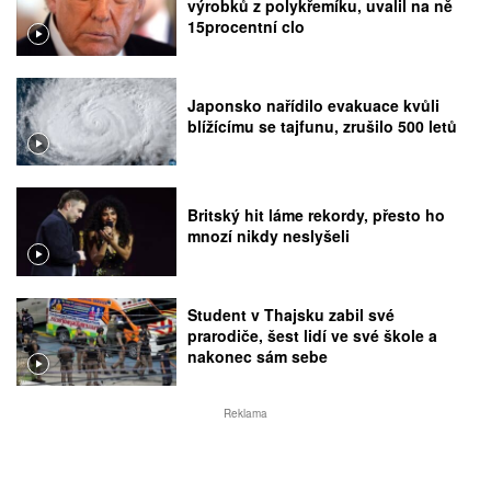
výrobků z polykřemíku, uvalil na ně
15procentní clo
Japonsko nařídilo evakuace kvůli
blížícímu se tajfunu, zrušilo 500 letů
Britský hit láme rekordy, přesto ho
mnozí nikdy neslyšeli
Student v Thajsku zabil své
prarodiče, šest lidí ve své škole a
nakonec sám sebe
Reklama