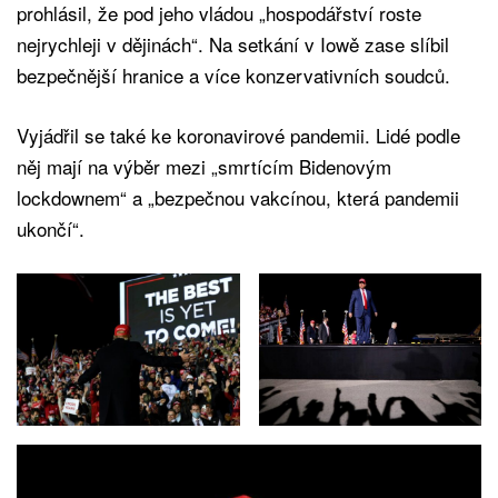
prohlásil, že pod jeho vládou „hospodářství roste
nejrychleji v dějinách“. Na setkání v Iowě zase slíbil
bezpečnější hranice a více konzervativních soudců.
Vyjádřil se také ke koronavirové pandemii. Lidé podle
něj mají na výběr mezi „smrtícím Bidenovým
lockdownem“ a „bezpečnou vakcínou, která pandemii
ukončí“.