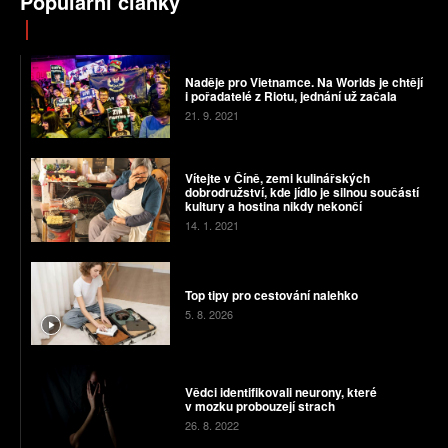
Populární články
Naděje pro Vietnamce. Na Worlds je chtějí
i pořadatelé z Riotu, jednání už začala
21. 9. 2021
Vítejte v Číně, zemi kulinářských
dobrodružství, kde jídlo je silnou součástí
kultury a hostina nikdy nekončí
14. 1. 2021
Top tipy pro cestování nalehko
5. 8. 2026
Vědci identifikovali neurony, které
v mozku probouzejí strach
26. 8. 2022