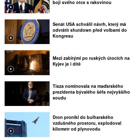
boji svého otce s rakovinou
Senát USA schválil návrh, který má
odvrátit shutdown před volbami do
Kongresu
Mezi zabitými po ruských útocích na
Kyjev je i dítě
Tisza nominovala na maďarského
prezidenta bývalého šéfa nejvyššího
soudu
Dron pronikl do bulharského
vzdušného prostoru, explodoval
kilometr od plynovodu