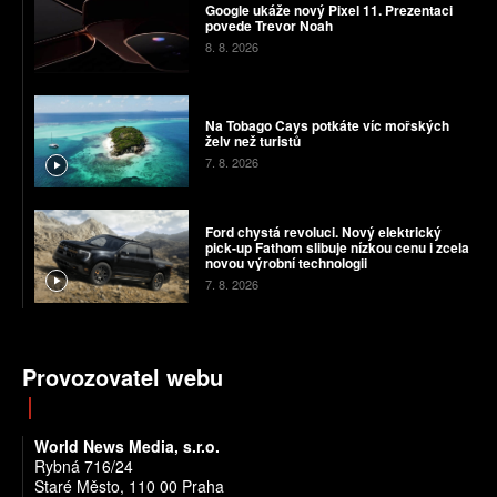
Google ukáže nový Pixel 11. Prezentaci
povede Trevor Noah
8. 8. 2026
Na Tobago Cays potkáte víc mořských
želv než turistů
7. 8. 2026
Ford chystá revoluci. Nový elektrický
pick-up Fathom slibuje nízkou cenu i zcela
novou výrobní technologii
7. 8. 2026
Provozovatel webu
World News Media, s.r.o.
Rybná 716/24
Staré Město, 110 00 Praha