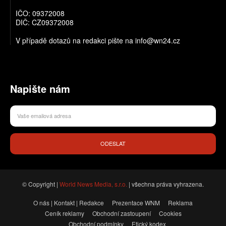
IČO: 09372008
DIČ: CZ09372008
V případě dotazů na redakci pište na info@wn24.cz
Napište nám
ODESLAT
© Copyright |
World News Media, s.r.o.
| všechna práva vyhrazena.
O nás | Kontakt | Redakce
Prezentace WNM
Reklama
Ceník reklamy
Obchodní zastoupení
Cookies
Obchodní podmínky
Etický kodex