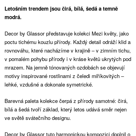
Letošním trendem jsou čirá, bílá, šedá a temně
modrá.
Decor by Glassor představuje kolekci Mezi květy, jako
poctu tichému kouzlu přírody. Každý detail odráží klid a
rovnováhu, které nacházíme v krajině – v zimním tichu,
v pomalém pohybu přírody i v kráse květů ukrytých pod
mrazem. Na jemně tónovaných ozdobách se objevují
motivy inspirované rostlinami z čeledi miříkovitých –
lehké, vzdušné a dokonale symetrické.
Barevná paleta kolekce čerpá z přírody samotné: čirá,
bílá a šedá tvoří základ, který letos udává směr nejen
ve světě svátečního designu.
Decor by Glassor tuto harmonickou kompozici doplnil o