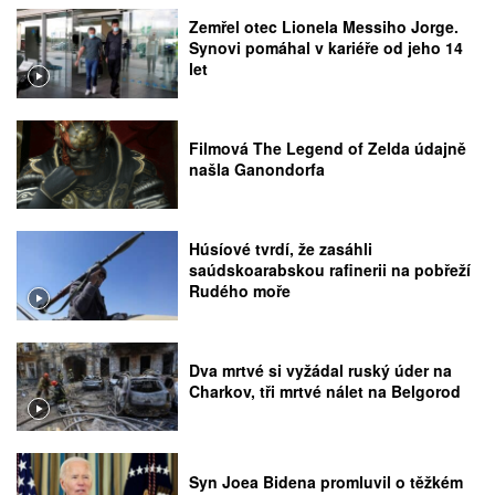
Zemřel otec Lionela Messiho Jorge.
Synovi pomáhal v kariéře od jeho 14
let
Filmová The Legend of Zelda údajně
našla Ganondorfa
Húsíové tvrdí, že zasáhli
saúdskoarabskou rafinerii na pobřeží
Rudého moře
Dva mrtvé si vyžádal ruský úder na
Charkov, tři mrtvé nálet na Belgorod
Syn Joea Bidena promluvil o těžkém