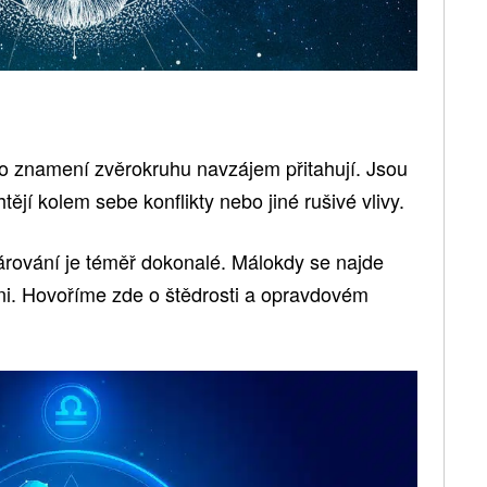
to znamení zvěrokruhu navzájem přitahují. Jsou
echtějí kolem sebe konflikty nebo jiné rušivé vlivy.
párování je téměř dokonalé. Málokdy se najde
oni. Hovoříme zde o štědrosti a opravdovém