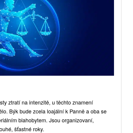
ty ztratí na intenzitě, u těchto znamení
lo. Býk bude zcela loajální k Panně a oba se
riálním blahobytem. Jsou organizovaní,
dlouhé, šťastné roky.