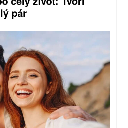
o celý život: Tvoří
lý pár