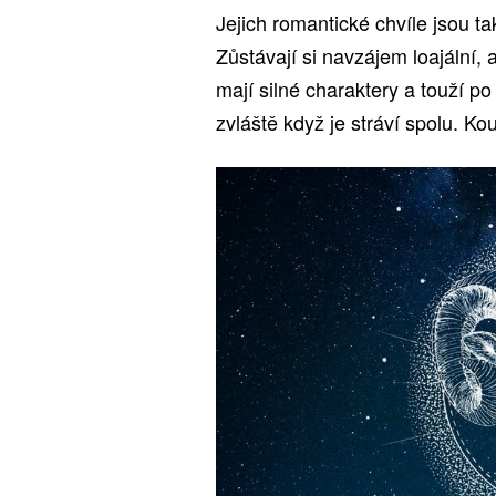
Jejich romantické chvíle jsou tak
Zůstávají si navzájem loajální
mají silné charaktery a touží p
zvláště když je stráví spolu. Ko