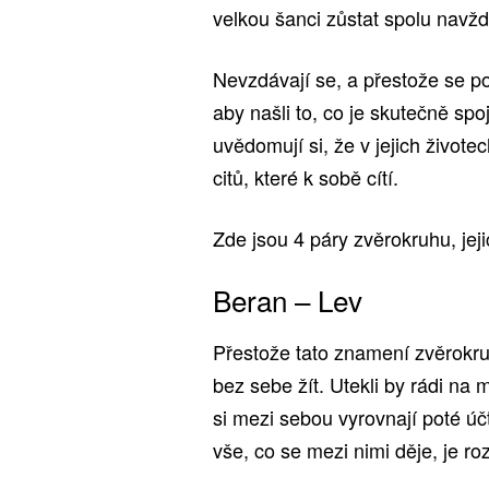
velkou šanci zůstat spolu navždy
Nevzdávají se, a přestože se po
aby našli to, co je skutečně spoj
uvědomují si, že v jejich životec
citů, které k sobě cítí.
Zde jsou 4 páry zvěrokruhu, je
Beran – Lev
Přestože tato znamení zvěrokr
bez sebe žít. Utekli by rádi na
si mezi sebou vyrovnají poté úč
vše, co se mezi nimi děje, je r