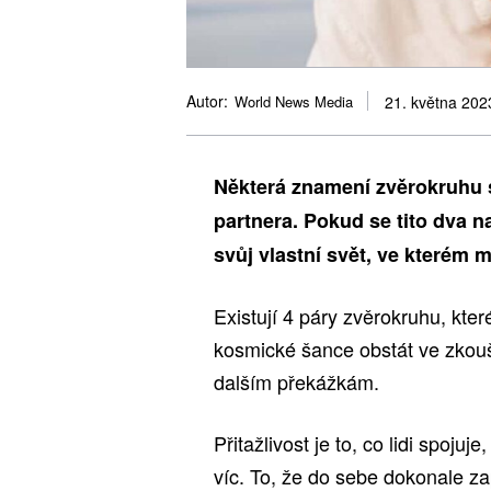
Autor:
World News Media
21. května 202
Některá znamení zvěrokruhu 
partnera. Pokud se tito dva na
svůj vlastní svět, ve kterém 
Existují 4 páry zvěrokruhu, kter
kosmické šance obstát ve zkoušk
dalším překážkám.
Přitažlivost je to, co lidi spoj
víc. To, že do sebe dokonale zap