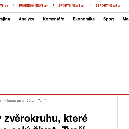
WS 24
BUSINESS NEWS 24
SPORTS NEWS 24
ESPORT NEWS 24
ajina
Analýzy
Komentáře
Ekonomika
Sport
Ma
zůstanou po celý život: Tvoří...
y zvěrokruhu, které