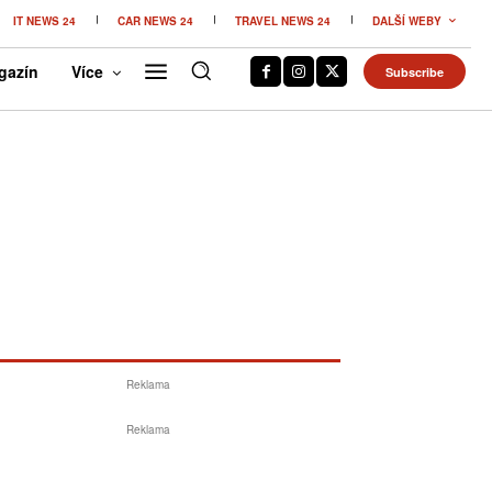
IT NEWS 24
CAR NEWS 24
TRAVEL NEWS 24
DALŠÍ WEBY
gazín
Více
Subscribe
Reklama
Reklama