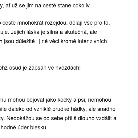
, ať už se jim na cestě stane cokoliv.
 cestě mnohokrát rozejdou, dělají vše pro to,
uje. Jejich láska je silná a skutečná, ale
h jsou důležité i jiné věci kromě intenzivních
jichž osud je zapsán ve hvězdách!
uhu mohou bojovat jako kočky a psi, nemohou
 míle daleko od vzniklé prudké hádky, ale snadno
ty. Nedokážou se od sebe příliš dlouho vzdálit a
ozhodně úder blesku.