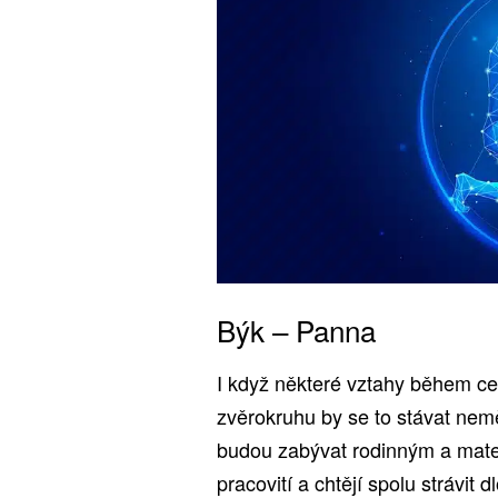
Býk – Panna
I když některé vztahy během ces
zvěrokruhu by se to stávat nemě
budou zabývat rodinným a mate
pracovití a chtějí spolu strávit 