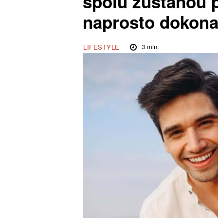
spolu zůstanou p
naprosto dokona
3
min.
LIFESTYLE