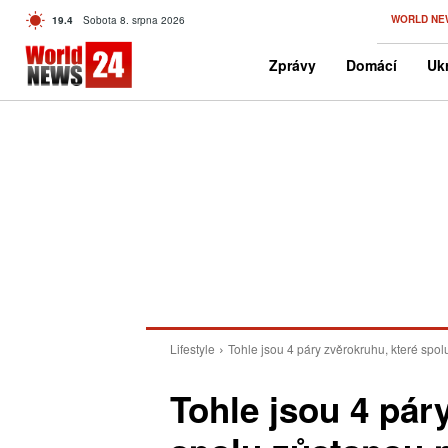
C
WORLD NE
19.4
Sobota 8. srpna 2026
Czech
Zprávy
Domácí
Ukr
Lifestyle
Tohle jsou 4 páry zvěrokruhu, které spolu 
Tohle jsou 4 pár