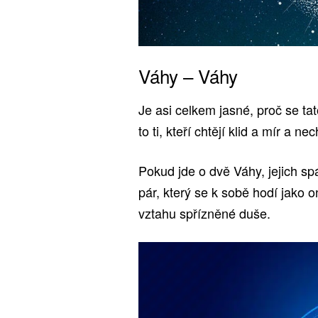
Váhy – Váhy
Je asi celkem jasné, proč se ta
to ti, kteří chtějí klid a mír a n
Pokud jde o dvě Váhy, jejich s
pár, který se k sobě hodí jako 
vztahu spřízněné duše.