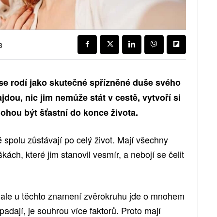
3
se rodí jako skutečné spřízněné duše svého
jdou, nic jim nemůže stát v cestě, vytvoří si
mohou být šťastní do konce života.
é spolu zůstávají po celý život. Mají všechny
ách, které jim stanovil vesmír, a nebojí se čelit
uje, ale u těchto znamení zvěrokruhu jde o mnohem
adají, je souhrou více faktorů. Proto mají