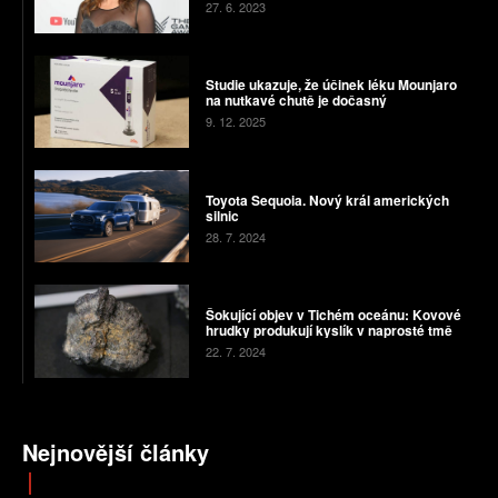
27. 6. 2023
Studie ukazuje, že účinek léku Mounjaro
na nutkavé chutě je dočasný
9. 12. 2025
Toyota Sequoia. Nový král amerických
silnic
28. 7. 2024
Šokující objev v Tichém oceánu: Kovové
hrudky produkují kyslík v naprosté tmě
22. 7. 2024
Nejnovější články