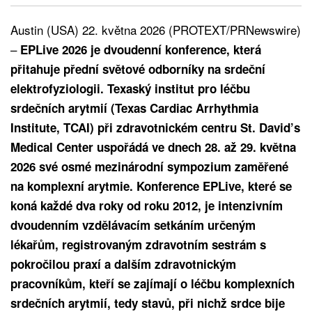
Austin (USA) 22. května 2026 (PROTEXT/PRNewswire)
–
EPLive 2026 je dvoudenní konference, která
přitahuje přední světové odborníky na srdeční
elektrofyziologii. Texaský institut pro léčbu
srdečních arytmií (Texas Cardiac Arrhythmia
Institute, TCAI) při zdravotnickém centru St. David’s
Medical Center uspořádá ve dnech 28. až 29. května
2026 své osmé mezinárodní sympozium zaměřené
na komplexní arytmie. Konference EPLive, které se
koná každé dva roky od roku 2012, je intenzivním
dvoudenním vzdělávacím setkáním určeným
lékařům, registrovaným zdravotním sestrám s
pokročilou praxí a dalším zdravotnickým
pracovníkům, kteří se zajímají o léčbu komplexních
srdečních arytmií, tedy stavů, při nichž srdce bije