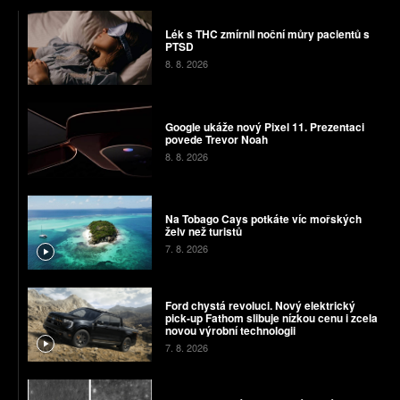
Lék s THC zmírnil noční můry pacientů s
PTSD
8. 8. 2026
Google ukáže nový Pixel 11. Prezentaci
povede Trevor Noah
8. 8. 2026
Na Tobago Cays potkáte víc mořských
želv než turistů
7. 8. 2026
Ford chystá revoluci. Nový elektrický
pick-up Fathom slibuje nízkou cenu i zcela
novou výrobní technologii
7. 8. 2026