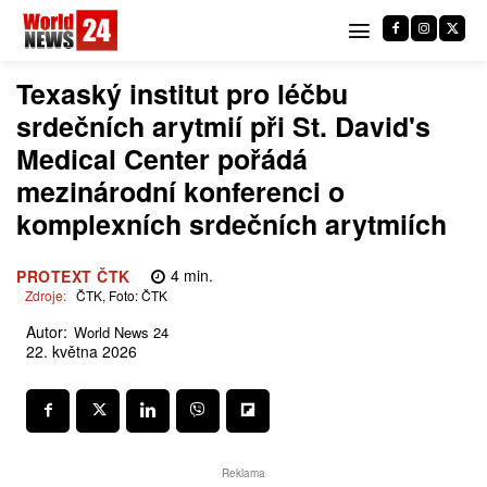
Texaský institut pro léčbu
srdečních arytmií při St. David's
Medical Center pořádá
mezinárodní konferenci o
komplexních srdečních arytmiích
4
min.
PROTEXT ČTK
Zdroje:
ČTK, Foto: ČTK
Autor:
World News 24
22. května 2026
Reklama