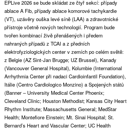
EPLive 2026 se bude skládat ze čtyř sekcí: případy
ablace A Fib, případy ablace komorové tachykardie
(VT), uzávěry ouška levé síně (LAA) a zdravotnické
přístroje včetně nových technologií. Program bude
tvořen kombinací živě přenášených i předem
nahraných případů z TCAI a z předních
elektrofyziologických center v zemích po celém světě:
z Belgie (AZ Sint-Jan Brugge; UZ Brussel), Kanady
(Vancouver General Hospital), Kolumbie (International
Arrhythmia Center při nadaci Cardioinfantil Foundation),
Itálie (Centro Cardiologico Monzino) a Spojených států
(Banner – University Medical Center Phoenix;
Cleveland Clinic; Houston Methodist; Kansas City Heart
Rhythm Institute; Massachusetts General; MedStar
Health; Montefiore Einstein; Mt. Sinai Hospital; St.
Bernard’s Heart and Vascular Center; UC Health