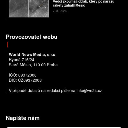
Vědci zkoumají oblak, který po nárazu
rakety zahalil Měsíc
7. 8. 2026
Provozovatel webu
World News Media, s.r.o.
Rybná 716/24
Staré Město, 110 00 Praha
IČO: 09372008
DIČ: CZ09372008
V případě dotazů na redakci pište na info@wn24.cz
Napište nám