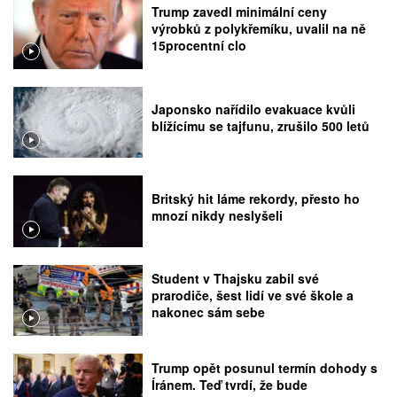
Trump zavedl minimální ceny
výrobků z polykřemíku, uvalil na ně
15procentní clo
Japonsko nařídilo evakuace kvůli
blížícímu se tajfunu, zrušilo 500 letů
Britský hit láme rekordy, přesto ho
mnozí nikdy neslyšeli
Student v Thajsku zabil své
prarodiče, šest lidí ve své škole a
nakonec sám sebe
Trump opět posunul termín dohody s
Íránem. Teď tvrdí, že bude