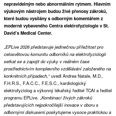
nepravidelným nebo abnormálním rytmem. Hlavním
výukovým nástrojem budou živé přenosy zákroků,
které budou vysílány s odborným komentářem z
moderně vybaveného Centra elektrofyziologie v St.
David’s Medical Center.
„
EPLive 2026 představuje jedinečnou příležitost pro
celosvětovou komunitu odborníků na elektrofyziologii
setkat se a zapojit do výuky v reálném čase
prostřednictvím komplexního vzdělávání založeného na
uvedl Andrea Natale, M.D.,
konkrétních případech,“
F.H.R.S., F.A.C.C., F.E.S.C., kardiologický
elektrofyziolog a výkonný lékařský ředitel TCAI a ředitel
programu EPLive. „
Kombinací živých zákroků
představujících nejpokročilejší inovace v oboru s
odbornými diskusemi poskytujeme vysoce praktickou a