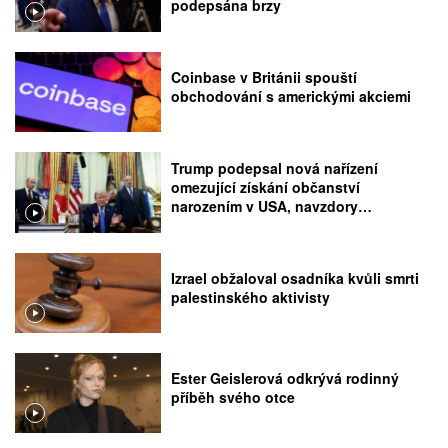
podepsána brzy
Coinbase v Británii spouští
obchodování s americkými akciemi
Trump podepsal nová nařízení
omezující získání občanství
narozením v USA, navzdory
rozhodnutí Nejvyššího soudu
Izrael obžaloval osadníka kvůli smrti
palestinského aktivisty
Ester Geislerová odkrývá rodinný
příběh svého otce