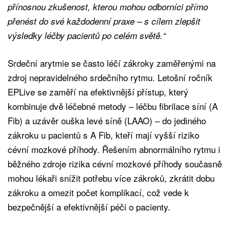
přínosnou zkušenost, kterou mohou odborníci přímo
přenést do své každodenní praxe – s cílem zlepšit
výsledky léčby pacientů po celém světě.“
Srdeční arytmie se často léčí zákroky zaměřenými na
zdroj nepravidelného srdečního rytmu. Letošní ročník
EPLive se zaměří na efektivnější přístup, který
kombinuje dvě léčebné metody – léčbu fibrilace síní (A
Fib) a uzávěr ouška levé síně (LAAO) – do jediného
zákroku u pacientů s A Fib, kteří mají vyšší riziko
cévní mozkové příhody. Řešením abnormálního rytmu i
běžného zdroje rizika cévní mozkové příhody současně
mohou lékaři snížit potřebu více zákroků, zkrátit dobu
zákroku a omezit počet komplikací, což vede k
bezpečnější a efektivnější péči o pacienty.