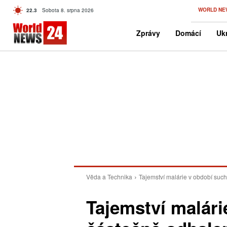
C
WORLD NE
22.3
Sobota 8. srpna 2026
Czech
Zprávy
Domácí
Ukr
Věda a Technika
Tajemství malárie v období suc
Tajemství malári