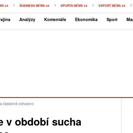
WS 24
BUSINESS NEWS 24
SPORTS NEWS 24
ESPORT NEWS 24
ajina
Analýzy
Komentáře
Ekonomika
Sport
Ma
ha částečně odhaleno
e v období sucha