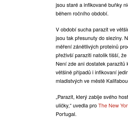
jsou staré a infikované buňky ni
během ročního období.
V období sucha parazit ve větši
jsou tak přesunuty do sleziny. 
měření zánětlivých proteinů pr
přeživší paraziti natolik tišší, ž
Není zde ani dostatek parazitů 
většině případů i infikovaní je
mladistvých ve městě Kalifabou
„Parazit, který zabije svého ho
uličky,“ uvedla pro
The New Yor
Portugal.