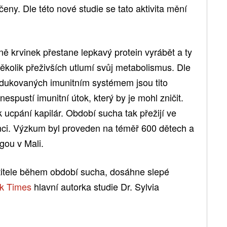
čeny. Dle této nové studie se tato aktivita mění
ně krvinek přestane lepkavý protein vyrábět a ty
Několik přeživších utlumí svůj metabolismus. Dle
odukovaných imunitním systémem jsou tito
e nespustí imunitní útok, který by je mohl zničit.
k ucpání kapilár. Období sucha tak přežijí ve
dinci. Výzkum byl proveden na téměř 600 dětech a
gou v Mali.
stitele během období sucha, dosáhne slepé
k Times
hlavní autorka studie Dr. Sylvia