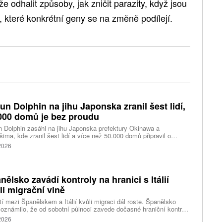
odhalit způsoby, jak zničit parazity, když jsou
é, které konkrétní geny se na změně podílejí.
fun Dolphin na jihu Japonska zranil šest lidí,
000 domů je bez proudu
n Dolphin zasáhl na jihu Japonska prefektury Okinawa a
ima, kde zranil šest lidí a více než 50.000 domů připravil o
ky elektřiny. Na příchod tajfunu se kvůli riziku záplav a sesuvů
 2026
v důsledku předpovídaných prudkých srážek připravují také na
dním pobřeží Číny, kde úřady uzavřely školy a turisty
dávaná místa, uvedly tiskové agentury.
nělsko zavádí kontroly na hranici s Itálií
li migrační vlně
í mezi Španělskem a Itálií kvůli migraci dál roste. Španělsko
oznámilo, že od sobotní půlnoci zavede dočasné hraniční kontroly
estující z Itálie. Opatření má platit do 7. září a je přímou reakcí na
 2026