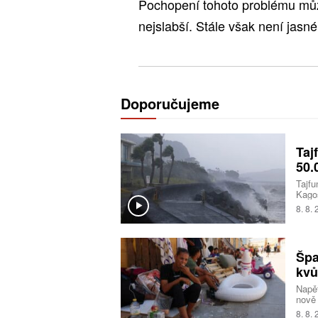
Pochopení tohoto problému může 
nejslabší. Stále však není jasn
Doporučujeme
Taj
50.
Tajfu
Kagoš
dodáv
8. 8.
půdy 
výcho
vyhle
Špa
kvů
Napět
nově 
pro c
8. 8.