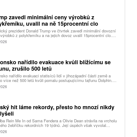
mp zavedl minimální ceny výrobků z
ykřemíku, uvalil na ně 15procentní clo
cký prezident Donald Trump ve čtvrtek zavedl minimální dovozní
výrobků z polykřemíku a na jejich dovoz uvalil 15procentní clo.
řemík se používá při výrobě polovodičů a je hlavní složkou
 2026
oltaických panelů, jeho největším světovým producentem je Čína.
 chce opatřeními podpořit domácí dodavatelské řetězce pro
u čipů a solárních panelů, a posílit tak pozici Spojených států v
ření s Čínou v oblasti umělé inteligence (AI) a energetiky, uvedla
onsko nařídilo evakuace kvůli blížícímu se
ura Reuters.
funu, zrušilo 500 letů
sko nařídilo evakuaci statisíců lidí v jihozápadní části země a
lo více než 500 letů kvůli pomalu postupujícímu tajfunu Dolphin.
 meteorologů přinese tajfun do oblasti silný vítr, prudký déšť a
 2026
é vlny, píše agentura Reuters. Dolphin je tajfunem první, tedy
abší kategorie s maximální rychlostí větru 144 kilometrů v hodině
árazy dosahujícími téměř 200 kilometrů v hodině. Blíží se k
ci ostrovů mezi oblasti Kjúšú a prefekturou Okinawa, uvedla
tský hit láme rekordy, přesto ho mnozí nikdy
ská meteorologická agentura (JMA).
lyšeli
ba Rein Me In od Sama Fendera a Olivie Dean strávila na vrcholu
kého žebříčku rekordních 19 týdnů. Její úspěch však vyvolal
anou reakci. Řada lidí tvrdí, že píseň nikdy neslyšela. Hudební
 2026
se totiž rozdělil do menších skupin, které poslouchají úplně jiné