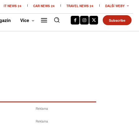
IT NEWS 24
CAR NEWS 24
TRAVEL NEWS 24
DALŠÍ WEBY
gazín
Více
Subscribe
Reklama
Reklama