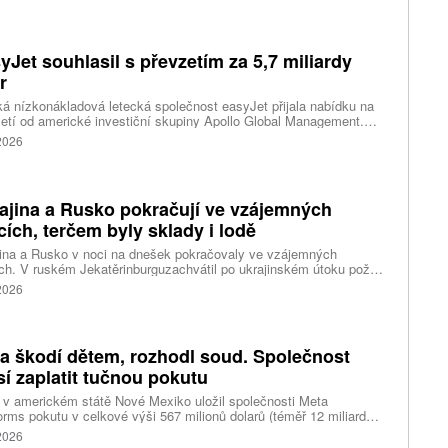
dnutí Říma obnovit kontroly u osob přijíždějících ze Španělska po
né migrační krizi v severoafrické Ceutě.
yJet souhlasil s převzetím za 5,7 miliardy
r
ká nízkonákladová letecká společnost easyJet přijala nabídku na
etí od americké investiční skupiny Apollo Global Management.
akce oceňuje aerolinku na 5,7 miliardy liber, tedy přibližně 162
 2026
rd korun.
ajina a Rusko pokračují ve vzájemných
cích, terčem byly sklady i lodě
ina a Rusko v noci na dnešek pokračovaly ve vzájemných
ch. V ruském Jekatěrinburguzachvátil po ukrajinském útoku požár
tické centrum ruského internetového prodejce Wildberries.
 2026
čnost o tom informovala bez podrobností na síti Telegram.
k ruské dronové útoky podle ukrajinských úřadů způsobily požár
ělských skladů v obci Balaklija v Charkovské oblasti na východě
iny, napsal Reuters.
a škodí dětem, rozhodl soud. Společnost
í zaplatit tučnou pokutu
v americkém státě Nové Mexiko uložil společnosti Meta
orms pokutu v celkové výši 567 milionů dolarů (téměř 12 miliard
) za újmu, kterou její platformy Facebook a Instagram působí
 2026
ým lidem. Firma musí změnit způsob ověřování věku.