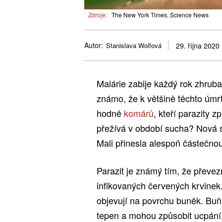
Zdroje:
The New York Times, Science News
Autor:
Stanislava Wolfová
29. října 2020
Malárie zabije každý rok zhruba 
známo, že k většině těchto úmr
hodně
komárů
, kteří parazity z
přežívá v období sucha? Nová 
Mali přinesla alespoň částečno
Parazit je známý tím, že převe
infikovaných červených krvinek.
objevují na povrchu buněk. Buň
tepen a mohou způsobit ucpání