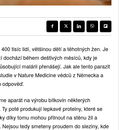
400 tisíc lidí, většinou dětí a těhotných žen. Je
tí dochází během deštivých měsíců, kdy je
působující malárii přenášejí. Jak ale tento parazit
studie v Nature Medicine vědců z Německa a
u odpověď.
zme aparát na výrobu bílkovin některých
 Ty poté produkují lepkavé proteiny, které se
ky díky tomu mohou přilnout na stěnu žil a
. Nejsou tedy smeteny proudem do sleziny, kde