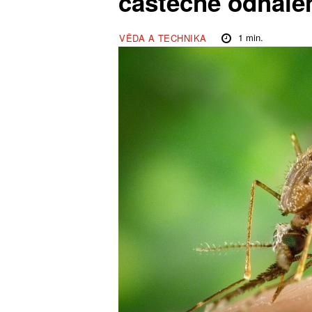
částečně odhale
1
min.
VĚDA A TECHNIKA