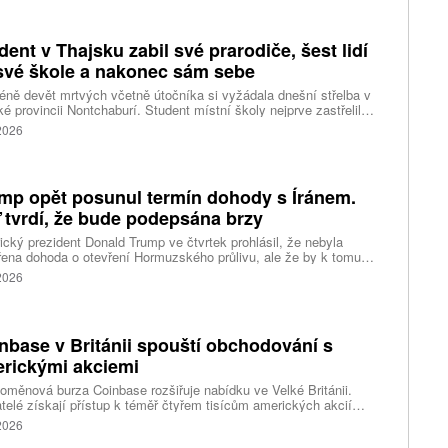
dent v Thajsku zabil své prarodiče, šest lidí
své škole a nakonec sám sebe
ně devět mrtvých včetně útočníka si vyžádala dnešní střelba v
ké provincii Nontchaburí. Student místní školy nejprve zastřelil
lí svého dědečka oba prarodiče a pak se vydal do školy, kde zabil
 2026
čitele a tři žáky, dalších 15 lidí zranil a nakonec spáchal
raždu. Jeho motiv zatím není znám, informovaly tiskové
ury s odvoláním na thajskou policii a úřady.
mp opět posunul termín dohody s Íránem.
 tvrdí, že bude podepsána brzy
cký prezident Donald Trump ve čtvrtek prohlásil, že nebyla
ena dohoda o otevření Hormuzského průlivu, ale že by k tomu
 dojít brzy. Írán je mezitím nadosah dohody o tranzitu v úžině
 2026
ánem, která může pro Trumpa představovat problém.
nbase v Británii spouští obchodování s
rickými akciemi
oměnová burza Coinbase rozšiřuje nabídku ve Velké Británii.
telé získají přístup k téměř čtyřem tisícům amerických akcií
 v aplikaci, ve které spravují kryptoměny a běžné peníze.
 2026