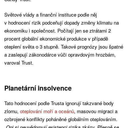
Světové vlády a finanční instituce podle něj
v hodnocení rizik podceňují dopady změny klimatu na
ekonomiku i společnost. Počítají jen se ztrátami 2
procent globální ekonomické produkce v případě
oteplení světa o 3 stupně. Takové prognózy jsou špatné
a zaslepují zákonodárce vůči opravdovým hrozbám,
varoval Trust.
Planetární insolvence
Tato hodnocení podle Trusta ignorují takzvané body
zlomu,
oteplování moří a oceánů
, masovou migraci a
ozbrojené konflikty poháněné globálním oteplováním.
„Oni si neuvědomují existenci rizika zkázy. Přesně se