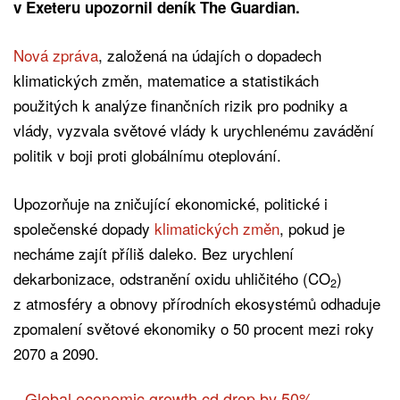
v Exeteru upozornil deník The Guardian.
Nová zpráva
, založená na údajích o dopadech
klimatických změn, matematice a statistikách
použitých k analýze finančních rizik pro podniky a
vlády, vyzvala světové vlády k urychlenému zavádění
politik v boji proti globálnímu oteplování.
Upozorňuje na zničující ekonomické, politické i
společenské dopady
klimatických změn
, pokud je
necháme zajít příliš daleko. Bez urychlení
dekarbonizace, odstranění oxidu uhličitého (CO
)
2
z atmosféry a obnovy přírodních ekosystémů odhaduje
zpomalení světové ekonomiky o 50 procent mezi roky
2070 a 2090.
Global economic growth cd drop by 50%