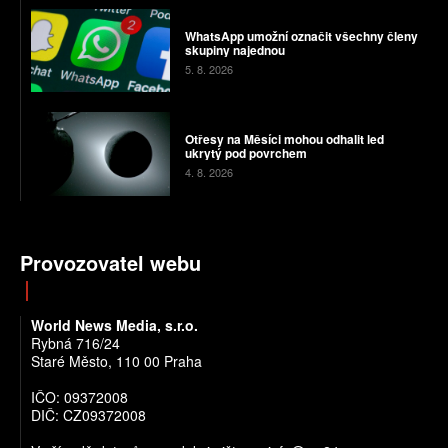
WhatsApp umožní označit všechny členy
skupiny najednou
5. 8. 2026
Otřesy na Měsíci mohou odhalit led
ukrytý pod povrchem
4. 8. 2026
Provozovatel webu
World News Media, s.r.o.
Rybná 716/24
Staré Město, 110 00 Praha
IČO: 09372008
DIČ: CZ09372008