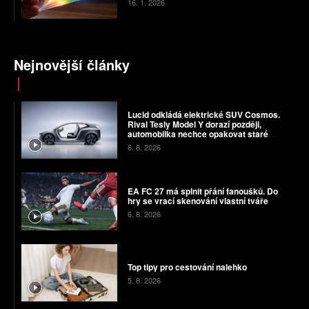
16. 1. 2026
Nejnovější články
Lucid odkládá elektrické SUV Cosmos.
Rival Tesly Model Y dorazí později,
automobilka nechce opakovat staré
chyby
6. 8. 2026
EA FC 27 má splnit přání fanoušků. Do
hry se vrací skenování vlastní tváře
6. 8. 2026
Top tipy pro cestování nalehko
5. 8. 2026