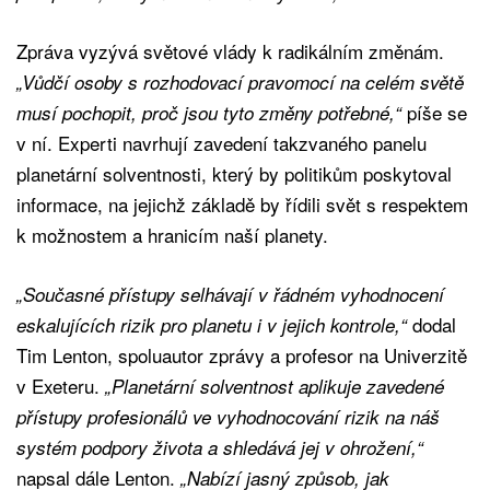
Zpráva vyzývá světové vlády k radikálním změnám.
„Vůdčí osoby s rozhodovací pravomocí na celém světě
píše se
musí pochopit, proč jsou tyto změny potřebné,“
v ní. Experti navrhují zavedení takzvaného panelu
planetární solventnosti, který by politikům poskytoval
informace, na jejichž základě by řídili svět s respektem
k možnostem a hranicím naší planety.
„Současné přístupy selhávají v řádném vyhodnocení
dodal
eskalujících rizik pro planetu i v jejich kontrole,“
Tim Lenton, spoluautor zprávy a profesor na Univerzitě
v Exeteru.
„Planetární solventnost aplikuje zavedené
přístupy profesionálů ve vyhodnocování rizik na náš
systém podpory života a shledává jej v ohrožení,“
napsal dále Lenton.
„Nabízí jasný způsob, jak