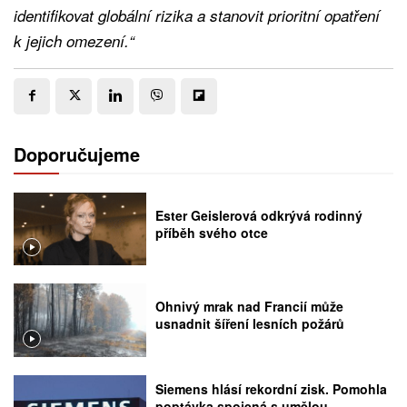
identifikovat globální rizika a stanovit prioritní opatření
k jejich omezení.“
Doporučujeme
Ester Geislerová odkrývá rodinný
příběh svého otce
Ohnivý mrak nad Francií může
usnadnit šíření lesních požárů
Siemens hlásí rekordní zisk. Pomohla
poptávka spojená s umělou