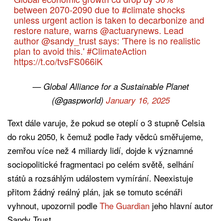
between 2070-2090 due to
#climate
shocks
unless urgent action is taken to decarbonize and
restore nature, warns
@actuarynews
. Lead
author
@sandy_trust
says: 'There is no realistic
plan to avoid this.'
#ClimateAction
https://t.co/tvsFS066iK
— Global Alliance for a Sustainable Planet
(@gaspworld)
January 16, 2025
Text dále varuje, že pokud se oteplí o 3 stupně Celsia
do roku 2050, k čemuž podle řady vědců směřujeme,
zemřou více než 4 miliardy lidí, dojde k významné
sociopolitické fragmentaci po celém světě, selhání
států a rozsáhlým událostem vymírání. Neexistuje
přitom žádný reálný plán, jak se tomuto scénáři
vyhnout, upozornil podle
The Guardian
jeho hlavní autor
Sandy Trust.