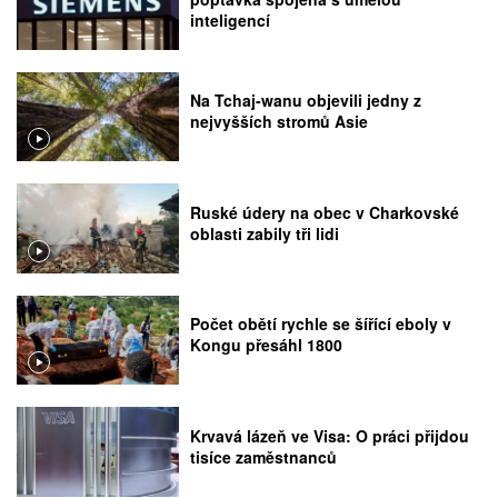
inteligencí
Na Tchaj-wanu objevili jedny z
nejvyšších stromů Asie
Ruské údery na obec v Charkovské
oblasti zabily tři lidi
Počet obětí rychle se šířící eboly v
Kongu přesáhl 1800
Krvavá lázeň ve Visa: O práci přijdou
tisíce zaměstnanců