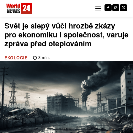
Svět je slepý vůči hrozbě zkázy
pro ekonomiku i společnost, varuje
zpráva před oteplováním
3
min.
EKOLOGIE