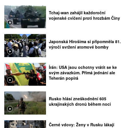
Tchaj-wan zahájil každoroční
vojenské cvičení proti hrozbám Číny
Japonská Hirošima si připomněla 81.
výročí svržení atomové bomby
Írán: USA jsou ochotny vrátit se ke
svým závazkům. Přímá jednání ale
Teherán popírá
Rusko hlásí zneškodnění 605
ukrajinských dronů během noci
Černé vdovy: Ženy v Rusku lákají