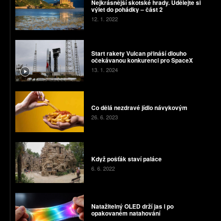
Nejkrásnější skotské hrady. Udělejte si
výlet do pohádky – část 2
12. 1. 2022
Start rakety Vulcan přináší dlouho
očekávanou konkurenci pro SpaceX
13. 1. 2024
Co dělá nezdravé jídlo návykovým
26. 6. 2023
Když pošťák staví paláce
6. 6. 2022
Natažitelný OLED drží jas i po
opakovaném natahování