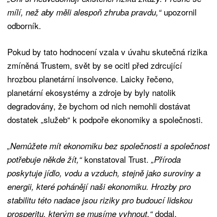
upozornil
mílí, než aby měli alespoň zhruba pravdu,“
odborník.
Pokud by tato hodnocení vzala v úvahu skutečná rizika
zmíněná Trustem, svět by se ocitl před zdrcující
hrozbou planetární insolvence. Laicky řečeno,
planetární ekosystémy a zdroje by byly natolik
degradovány, že bychom od nich nemohli dostávat
dostatek „služeb“ k podpoře ekonomiky a společnosti.
„Nemůžete mít ekonomiku bez společnosti a společnost
konstatoval Trust.
potřebuje někde žít,“
„Příroda
poskytuje jídlo, vodu a vzduch, stejně jako suroviny a
energii, které pohánějí naši ekonomiku. Hrozby pro
stabilitu této nadace jsou riziky pro budoucí lidskou
dodal.
prosperitu, kterým se musíme vyhnout,“