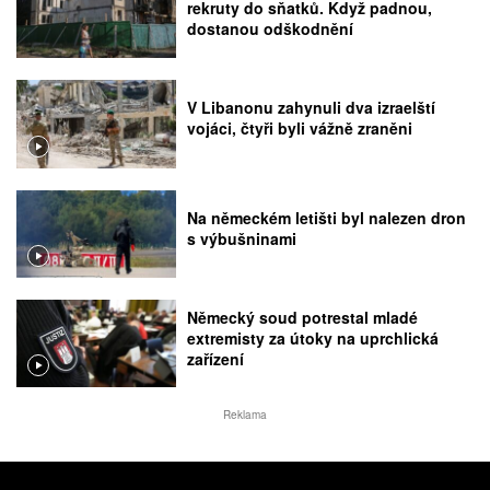
rekruty do sňatků. Když padnou,
dostanou odškodnění
V Libanonu zahynuli dva izraelští
vojáci, čtyři byli vážně zraněni
Na německém letišti byl nalezen dron
s výbušninami
Německý soud potrestal mladé
extremisty za útoky na uprchlická
zařízení
Reklama