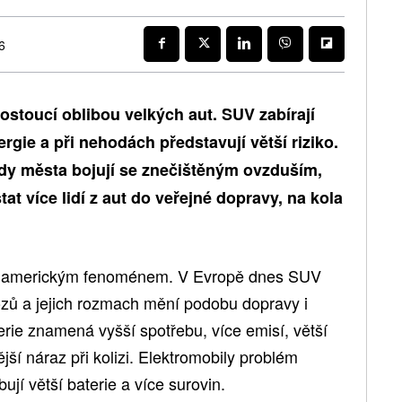
6
 rostoucí oblibou velkých aut. SUV zabírají
ergie a při nehodách představují větší riziko.
 kdy města bojují se znečištěným ovzduším,
at více lidí z aut do veřejné dopravy, na kola
en americkým fenoménem. V Evropě dnes SUV
ozů a jejich rozmach mění podobu dopravy i
erie znamená vyšší spotřebu, více emisí, větší
jší náraz při kolizi. Elektromobily problém
ují větší baterie a více surovin.