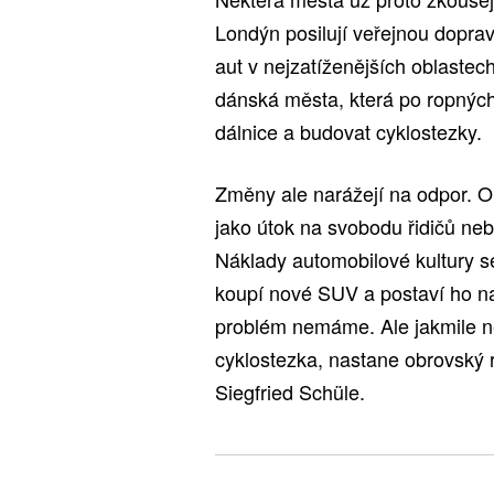
Londýn posilují veřejnou dopravu
aut v nejzatíženějších oblaste
dánská města, která po ropných 
dálnice a budovat cyklostezky.
Změny ale narážejí na odpor. O
jako útok na svobodu řidičů neb
Náklady automobilové kultury se
koupí nové SUV a postaví ho na u
problém nemáme. Ale jakmile ně
cyklostezka, nastane obrovský r
Siegfried Schüle.