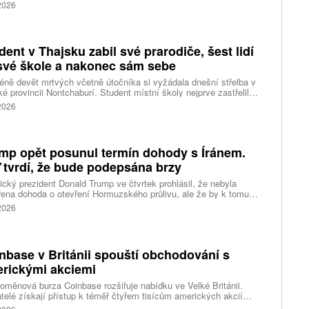
anou reakci. Řada lidí tvrdí, že píseň nikdy neslyšela. Hudební
 2026
se totiž rozdělil do menších skupin, které poslouchají úplně jiné
dent v Thajsku zabil své prarodiče, šest lidí
své škole a nakonec sám sebe
ně devět mrtvých včetně útočníka si vyžádala dnešní střelba v
ké provincii Nontchaburí. Student místní školy nejprve zastřelil
lí svého dědečka oba prarodiče a pak se vydal do školy, kde zabil
 2026
čitele a tři žáky, dalších 15 lidí zranil a nakonec spáchal
raždu. Jeho motiv zatím není znám, informovaly tiskové
ury s odvoláním na thajskou policii a úřady.
mp opět posunul termín dohody s Íránem.
 tvrdí, že bude podepsána brzy
cký prezident Donald Trump ve čtvrtek prohlásil, že nebyla
ena dohoda o otevření Hormuzského průlivu, ale že by k tomu
 dojít brzy. Írán je mezitím nadosah dohody o tranzitu v úžině
 2026
ánem, která může pro Trumpa představovat problém.
nbase v Británii spouští obchodování s
rickými akciemi
oměnová burza Coinbase rozšiřuje nabídku ve Velké Británii.
telé získají přístup k téměř čtyřem tisícům amerických akcií
 v aplikaci, ve které spravují kryptoměny a běžné peníze.