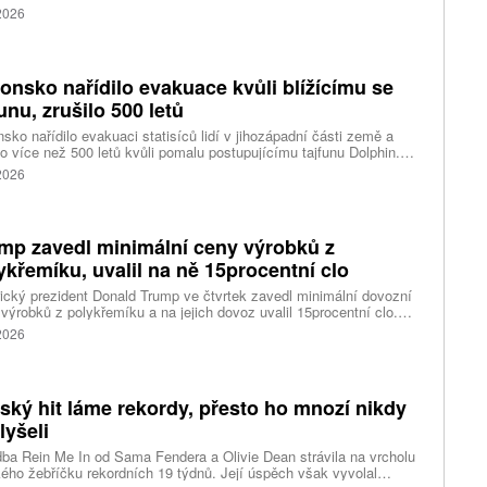
) za újmu, kterou její platformy Facebook a Instagram působí
 2026
ým lidem. Firma musí změnit způsob ověřování věku.
onsko nařídilo evakuace kvůli blížícímu se
funu, zrušilo 500 letů
sko nařídilo evakuaci statisíců lidí v jihozápadní části země a
lo více než 500 letů kvůli pomalu postupujícímu tajfunu Dolphin.
 meteorologů přinese tajfun do oblasti silný vítr, prudký déšť a
 2026
é vlny, píše agentura Reuters. Dolphin je tajfunem první, tedy
abší kategorie s maximální rychlostí větru 144 kilometrů v hodině
árazy dosahujícími téměř 200 kilometrů v hodině. Blíží se k
ci ostrovů mezi oblasti Kjúšú a prefekturou Okinawa, uvedla
mp zavedl minimální ceny výrobků z
ská meteorologická agentura (JMA).
ykřemíku, uvalil na ně 15procentní clo
cký prezident Donald Trump ve čtvrtek zavedl minimální dovozní
výrobků z polykřemíku a na jejich dovoz uvalil 15procentní clo.
řemík se používá při výrobě polovodičů a je hlavní složkou
 2026
oltaických panelů, jeho největším světovým producentem je Čína.
 chce opatřeními podpořit domácí dodavatelské řetězce pro
u čipů a solárních panelů, a posílit tak pozici Spojených států v
ření s Čínou v oblasti umělé inteligence (AI) a energetiky, uvedla
tský hit láme rekordy, přesto ho mnozí nikdy
ura Reuters.
lyšeli
ba Rein Me In od Sama Fendera a Olivie Dean strávila na vrcholu
kého žebříčku rekordních 19 týdnů. Její úspěch však vyvolal