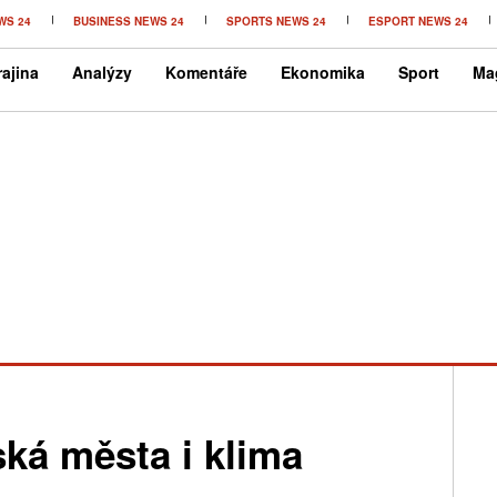
WS 24
BUSINESS NEWS 24
SPORTS NEWS 24
ESPORT NEWS 24
ajina
Analýzy
Komentáře
Ekonomika
Sport
Ma
ká města i klima