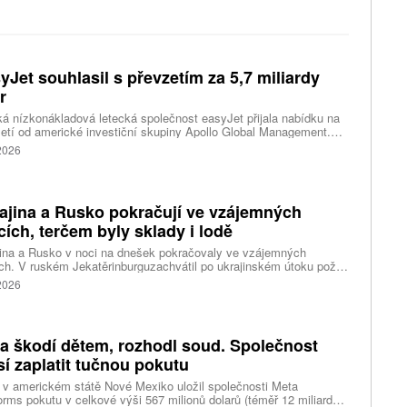
yJet souhlasil s převzetím za 5,7 miliardy
r
ká nízkonákladová letecká společnost easyJet přijala nabídku na
etí od americké investiční skupiny Apollo Global Management.
akce oceňuje aerolinku na 5,7 miliardy liber, tedy přibližně 162
 2026
rd korun.
ajina a Rusko pokračují ve vzájemných
cích, terčem byly sklady i lodě
ina a Rusko v noci na dnešek pokračovaly ve vzájemných
ch. V ruském Jekatěrinburguzachvátil po ukrajinském útoku požár
tické centrum ruského internetového prodejce Wildberries.
 2026
čnost o tom informovala bez podrobností na síti Telegram.
k ruské dronové útoky podle ukrajinských úřadů způsobily požár
ělských skladů v obci Balaklija v Charkovské oblasti na východě
iny, napsal Reuters.
a škodí dětem, rozhodl soud. Společnost
í zaplatit tučnou pokutu
v americkém státě Nové Mexiko uložil společnosti Meta
orms pokutu v celkové výši 567 milionů dolarů (téměř 12 miliard