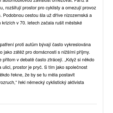
, rozšiřují prostor pro cyklisty a omezují provoz
ch. Podobnou cestou šla už dříve nizozemská a
krizích v 70. letech začala rušit městské
patření proti autům bývají často vykreslována
o jako zátěž pro domácnosti s nižšími příjmy.
 přitom v debatě často ztrácejí. „Když si někdo
lici, prostor je pryč. S tím jako společnost
kdo řekne, že by se tu měla postavit
ozruch,“ řekl německý cyklistický aktivista