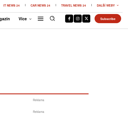
IT NEWS 24
CAR NEWS 24
TRAVEL NEWS 24
DALŠÍ WEBY
gazín
Více
Subscribe
Reklama
Reklama