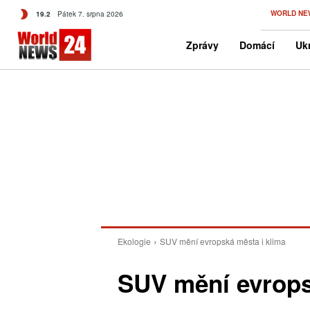
C
WORLD NE
19.2
Pátek 7. srpna 2026
Czech
Zprávy
Domácí
Ukr
Ekologie
SUV mění evropská města i klima
SUV mění evrops