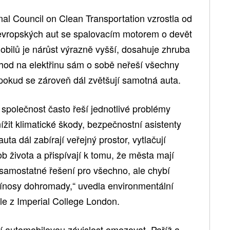
nal Council on Clean Transportation vzrostla od
vropských aut se spalovacím motorem o devět
obilů je nárůst výrazně vyšší, dosahuje zhruba
chod na elektřinu sám o sobě neřeší všechny
okud se zároveň dál zvětšují samotná auta.
e společnost často řeší jednotlivé problémy
ížit klimatické škody, bezpečnostní asistenty
ta dál zabírají veřejný prostor, vytlačují
b života a přispívají k tomu, že města mají
 samostatné řešení pro všechno, ale chybí
řínosy dohromady,“ uvedla environmentální
e z Imperial College London.
í automobilovou závislost omezovat. Paříž a