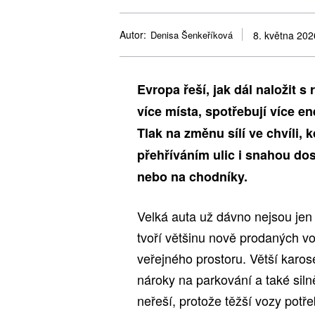
Autor:
Denisa Šenkeříková
8. května 202
Evropa řeší, jak dál naložit s
více místa, spotřebují více en
Tlak na změnu sílí ve chvíli,
přehříváním ulic i snahou dost
nebo na chodníky.
Velká auta už dávno nejsou j
tvoří většinu nově prodaných v
veřejného prostoru. Větší karos
nároky na parkování a také silně
neřeší, protože těžší vozy potřeb