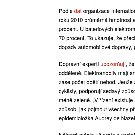
Podle
dat
organizace Internatio
roku 2010 průměrná hmotnost e
procent. U bateriových elektrom
70 procent. To ukazuje, že pře
dopady automobilové dopravy, p
Dopravní experti
upozorňují
, ž
odděleně. Elektromobily mají sn
zase počet obětí nehod. Jenže au
cyklisty, podporují sedavý způso
méně zeleně. „V řízení existuje
způsob, jak pojmout všechny p
epidemioložka Audrey de Nazell
Některá města už proto zkoušej