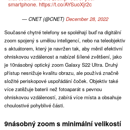
smartphone.
https://t.co/AYSuoXjr2c
— CNET (@CNET)
December 28, 2022
Současné chytré telefony se spoléhají buď na digitální
zoom spojený s umělou inteligencí, nebo na teleobjektiv
s aktuátorem, který je navržen tak, aby měnil efektivní
ohniskovou vzdálenost a nabízel šílené zvětšení, jako
je 10násobný optický zoom Galaxy S22 Ultra. Druhý
přístup nesnižuje kvalitu obrazu, ale používá značně
složité periskopové uspořádání čoček. Objektiv také
více zatěžuje baterii než fotoaparát s pevnou
ohniskovou vzdáleností, zabírá více místa a obsahuje
choulostivé pohyblivé části.
9násobný zoom s minimální velikostí