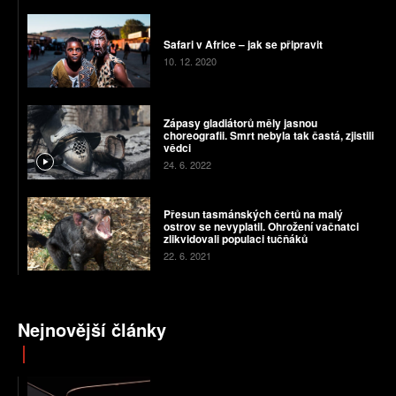
Safari v Africe – jak se připravit
10. 12. 2020
Zápasy gladiátorů měly jasnou
choreografii. Smrt nebyla tak častá, zjistili
vědci
24. 6. 2022
Přesun tasmánských čertů na malý
ostrov se nevyplatil. Ohrožení vačnatci
zlikvidovali populaci tučňáků
22. 6. 2021
Nejnovější články