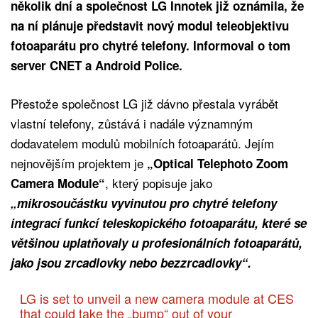
několik dní a společnost LG Innotek již oznámila, že
na ní plánuje představit nový modul teleobjektivu
fotoaparátu pro chytré telefony. Informoval o tom
server CNET a Android Police.
Přestože společnost LG již dávno přestala vyrábět
vlastní telefony, zůstává i nadále významným
dodavatelem modulů mobilních fotoaparátů. Jejím
nejnovějším projektem je
„Optical Telephoto Zoom
, který popisuje jako
Camera Module“
„mikrosoučástku vyvinutou pro chytré telefony
integrací funkcí teleskopického fotoaparátu, které se
většinou uplatňovaly u profesionálních fotoaparátů,
jako jsou zrcadlovky nebo bezzrcadlovky“.
LG is set to unveil a new camera module at CES
that could take the „bump“ out of your