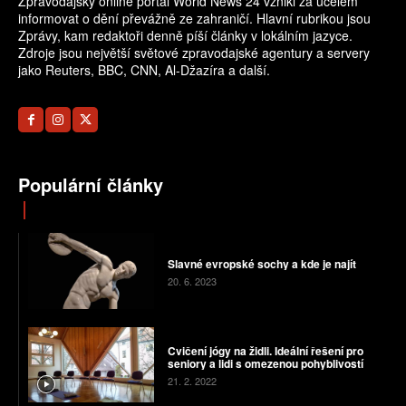
Zpravodajský online portál World News 24 vznikl za účelem
informovat o dění převážně ze zahraničí. Hlavní rubrikou jsou
Zprávy, kam redaktoři denně píší články v lokálním jazyce.
Zdroje jsou největší světové zpravodajské agentury a servery
jako Reuters, BBC, CNN, Al-Džazíra a další.
Populární články
Slavné evropské sochy a kde je najít
20. 6. 2023
Cvičení jógy na židli. Ideální řešení pro
seniory a lidi s omezenou pohyblivostí
21. 2. 2022