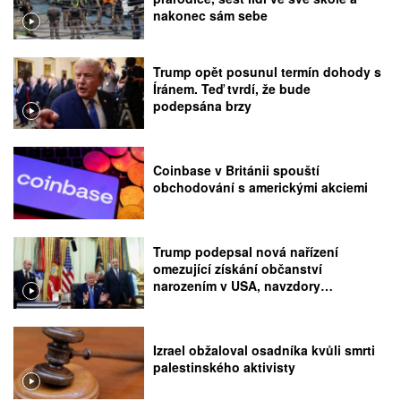
nakonec sám sebe
Trump opět posunul termín dohody s
Íránem. Teď tvrdí, že bude
podepsána brzy
Coinbase v Británii spouští
obchodování s americkými akciemi
Trump podepsal nová nařízení
omezující získání občanství
narozením v USA, navzdory
rozhodnutí Nejvyššího soudu
Izrael obžaloval osadníka kvůli smrti
palestinského aktivisty