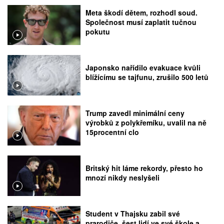
Meta škodí dětem, rozhodl soud.
Společnost musí zaplatit tučnou
pokutu
Japonsko nařídilo evakuace kvůli
blížícímu se tajfunu, zrušilo 500 letů
Trump zavedl minimální ceny
výrobků z polykřemíku, uvalil na ně
15procentní clo
Britský hit láme rekordy, přesto ho
mnozí nikdy neslyšeli
Student v Thajsku zabil své
prarodiče, šest lidí ve své škole a