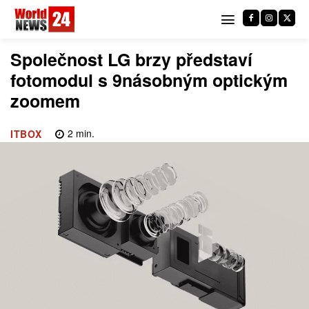
Společnost LG brzy představí
fotomodul s 9násobným optickým
zoomem
2
min.
ITBOX