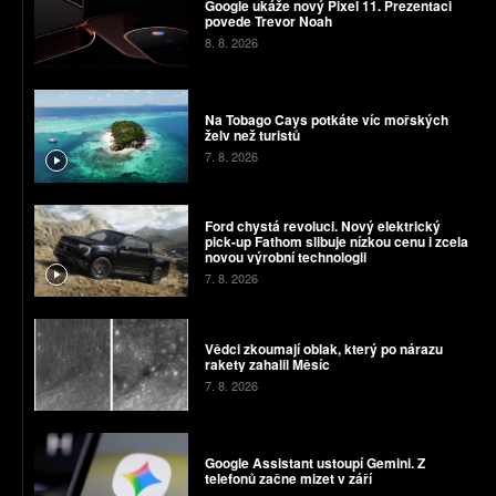
Google ukáže nový Pixel 11. Prezentaci
povede Trevor Noah
8. 8. 2026
Na Tobago Cays potkáte víc mořských
želv než turistů
7. 8. 2026
Ford chystá revoluci. Nový elektrický
pick-up Fathom slibuje nízkou cenu i zcela
novou výrobní technologii
7. 8. 2026
Vědci zkoumají oblak, který po nárazu
rakety zahalil Měsíc
7. 8. 2026
Google Assistant ustoupí Gemini. Z
telefonů začne mizet v září