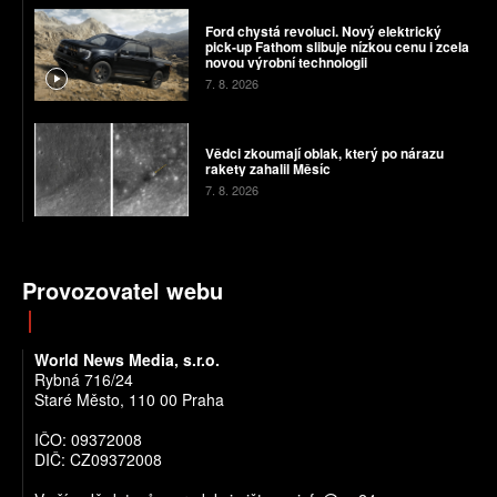
Ford chystá revoluci. Nový elektrický
pick-up Fathom slibuje nízkou cenu i zcela
novou výrobní technologii
7. 8. 2026
Vědci zkoumají oblak, který po nárazu
rakety zahalil Měsíc
7. 8. 2026
Provozovatel webu
World News Media, s.r.o.
Rybná 716/24
Staré Město, 110 00 Praha
IČO: 09372008
DIČ: CZ09372008