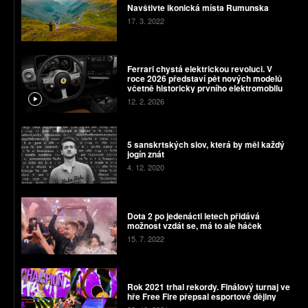
Navštivte ikonická místa Rumunska
17. 3. 2022
Ferrari chystá elektrickou revoluci. V
roce 2026 představí pět nových modelů
včetně historicky prvního elektromobilu
12. 2. 2026
5 sanskrtských slov, která by měl každý
jogín znát
4. 12. 2020
Dota 2 po jedenácti letech přidává
možnost vzdát se, má to ale háček
15. 7. 2022
Rok 2021 trhal rekordy. Finálový turnaj ve
hře Free Fire přepsal esportové dějiny