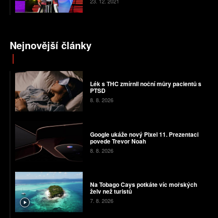
23. 12. 2021
Nejnovější články
Lék s THC zmírnil noční můry pacientů s
PTSD
8. 8. 2026
Google ukáže nový Pixel 11. Prezentaci
povede Trevor Noah
8. 8. 2026
Na Tobago Cays potkáte víc mořských
želv než turistů
7. 8. 2026