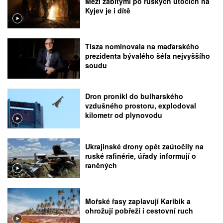
Mezi zabitými po ruských útocích na
Kyjev je i dítě
Tisza nominovala na maďarského
prezidenta bývalého šéfa nejvyššího
soudu
Dron pronikl do bulharského
vzdušného prostoru, explodoval
kilometr od plynovodu
Ukrajinské drony opět zaútočily na
ruské rafinérie, úřady informují o
raněných
Mořské řasy zaplavují Karibik a
ohrožují pobřeží i cestovní ruch