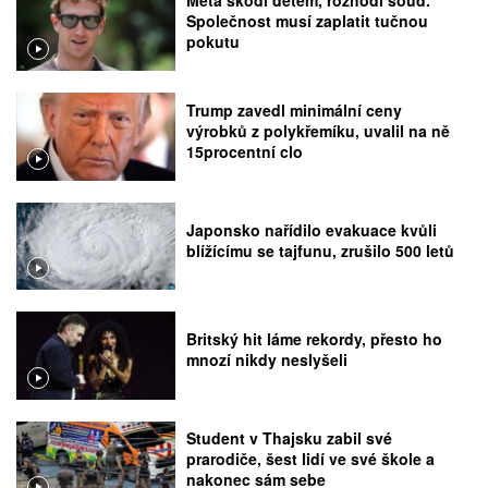
Meta škodí dětem, rozhodl soud.
Společnost musí zaplatit tučnou
pokutu
Trump zavedl minimální ceny
výrobků z polykřemíku, uvalil na ně
15procentní clo
Japonsko nařídilo evakuace kvůli
blížícímu se tajfunu, zrušilo 500 letů
Britský hit láme rekordy, přesto ho
mnozí nikdy neslyšeli
Student v Thajsku zabil své
prarodiče, šest lidí ve své škole a
nakonec sám sebe