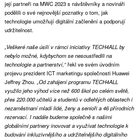
její partneři na MWC 2023 s návštěvníky a novináři
podělili o své nejnovější poznatky o tom, jak
technologie umožňují digitální začlenění a podporují
udržitelnost.
„Veškeré naše úsilí v rámci iniciativy TECH4ALL by
nebylo možné, kdybychom se nesoustředili na
řekl ve svém úvodním
technologie a partnerství,“
projevu prezident ICT marketingu společnosti Huawei
Jeffrey Zhou.
„Od zahájení programu TECH4ALL
využilo jeho výhod více než 600 škol po celém světě,
přes 220.000 učitelů a studentů v odlehlých oblastech i
nezaměstnaní mladí lidé, ženy a senioři a 46 přírodních
rezervací. I nadále budeme společně s našimi
globálními partnery inovovat a využívat technologie k
budování inkluzivnějšího a udržitelnějšího digitálního