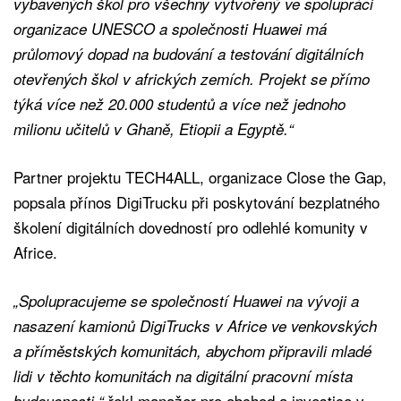
vybavených škol pro všechny vytvořený ve spolupráci
organizace UNESCO a společnosti Huawei má
průlomový dopad na budování a testování digitálních
otevřených škol v afrických zemích. Projekt se přímo
týká více než 20.000 studentů a více než jednoho
milionu učitelů v Ghaně, Etiopii a Egyptě.“
Partner projektu TECH4ALL, organizace Close the Gap,
popsala přínos DigiTrucku při poskytování bezplatného
školení digitálních dovedností pro odlehlé komunity v
Africe.
„Spolupracujeme se společností Huawei na vývoji a
nasazení kamionů DigiTrucks v Africe ve venkovských
a příměstských komunitách, abychom připravili mladé
lidi v těchto komunitách na digitální pracovní místa
řekl manažer pro obchod a investice v
budoucnosti,“