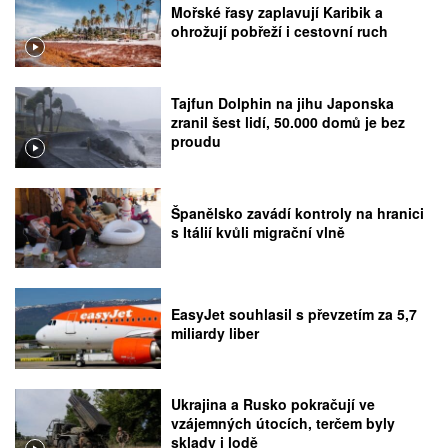
Mořské řasy zaplavují Karibik a
ohrožují pobřeží i cestovní ruch
Tajfun Dolphin na jihu Japonska
zranil šest lidí, 50.000 domů je bez
proudu
Španělsko zavádí kontroly na hranici
s Itálií kvůli migrační vlně
EasyJet souhlasil s převzetím za 5,7
miliardy liber
Ukrajina a Rusko pokračují ve
vzájemných útocích, terčem byly
sklady i lodě