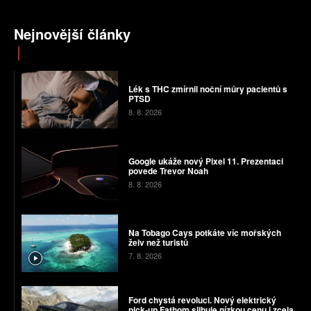
Nejnovější články
Lék s THC zmírnil noční můry pacientů s
PTSD
8. 8. 2026
Google ukáže nový Pixel 11. Prezentaci
povede Trevor Noah
8. 8. 2026
Na Tobago Cays potkáte víc mořských
želv než turistů
7. 8. 2026
Ford chystá revoluci. Nový elektrický
pick-up Fathom slibuje nízkou cenu i zcela