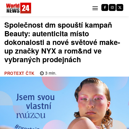
Společnost dm spouští kampaň
Beauty: autenticita místo
dokonalosti a nové světové make-
up značky NYX a rom&nd ve
vybraných prodejnách
3
min.
PROTEXT ČTK