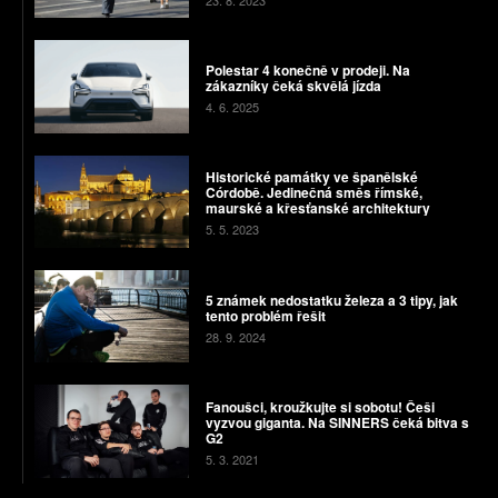
Polestar 4 konečně v prodeji. Na
zákazníky čeká skvělá jízda
4. 6. 2025
Historické památky ve španělské
Córdobě. Jedinečná směs římské,
maurské a křesťanské architektury
5. 5. 2023
5 známek nedostatku železa a 3 tipy, jak
tento problém řešit
28. 9. 2024
Fanoušci, kroužkujte si sobotu! Češi
vyzvou giganta. Na SINNERS čeká bitva s
G2
5. 3. 2021