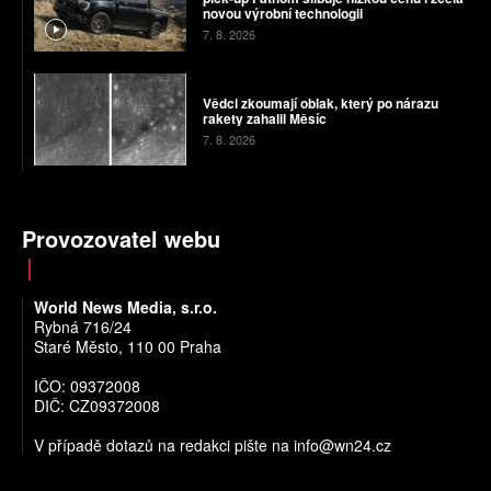
novou výrobní technologii
7. 8. 2026
Vědci zkoumají oblak, který po nárazu
rakety zahalil Měsíc
7. 8. 2026
Provozovatel webu
World News Media, s.r.o.
Rybná 716/24
Staré Město, 110 00 Praha
IČO: 09372008
DIČ: CZ09372008
V případě dotazů na redakci pište na info@wn24.cz