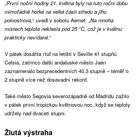
„
První noční hodiny 21. května byly na tuto roční dobu
mimořádně horké na velké části středu a jihu
,“ uvedl v sobotu Aemet. „
poloostrova
Na mnoha
místech teplota neklesla pod 25 °C, což je v květnu
.“
prakticky nevídané
V pátek dosáhla rtuť na letišti v Seville 41 stupňů
Celsia, zatímco další andaluské město Jaén
zaznamenalo bezprecedentních 40,3 stupně – téměř o
2 stupně více než dosavadní rekord.
Také město Segovia severozápadně od Madridu zažilo
v pátek první tropickou květnovou noc, když se teploty
udržely nad dvaceti stupni.
Žlutá výstraha