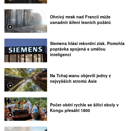
Ohnivý mrak nad Francií může
usnadnit šíření lesních požárů
Siemens hlásí rekordní zisk. Pomohla
poptávka spojená s umělou
inteligencí
Na Tchaj-wanu objevili jedny z
nejvyšších stromů Asie
Počet obětí rychle se šířící eboly v
Kongu přesáhl 1800