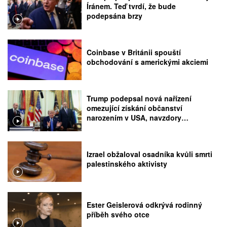
Íránem. Teď tvrdí, že bude
podepsána brzy
Coinbase v Británii spouští
obchodování s americkými akciemi
Trump podepsal nová nařízení
omezující získání občanství
narozením v USA, navzdory
rozhodnutí Nejvyššího soudu
Izrael obžaloval osadníka kvůli smrti
palestinského aktivisty
Ester Geislerová odkrývá rodinný
příběh svého otce