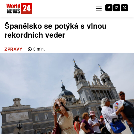
Španělsko se potýká s vlnou
rekordních veder
3
min.
ZPRÁVY