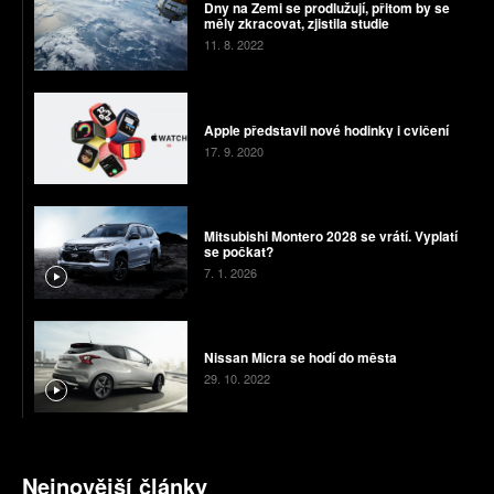
Dny na Zemi se prodlužují, přitom by se
měly zkracovat, zjistila studie
11. 8. 2022
Apple představil nové hodinky i cvičení
17. 9. 2020
Mitsubishi Montero 2028 se vrátí. Vyplatí
se počkat?
7. 1. 2026
Nissan Micra se hodí do města
29. 10. 2022
Nejnovější články