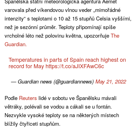
Španělská státní meteorologická agentura Aemet
varovala před víkendovou vlnou veder „mimořádné
intenzity“ s teplotami o 10 až 15 stupňů Celsia vyššími,
než je sezónní průměr. Teploty připomínají spíše
vrcholné léto než polovinu května, upozorňuje
The
Guardian.
Temperatures in parts of Spain reach highest on
record for May
https://t.co/aJIXFAwC6c
— Guardian news (@guardiannews)
May 21, 2022
Podle
Reuters
lidé v sobotu ve Španělsku mávali
větráky, polévali se vodou a cákali se u fontán.
Nezvykle vysoké teploty se na některých místech
blížily čtyřiceti stupňům.