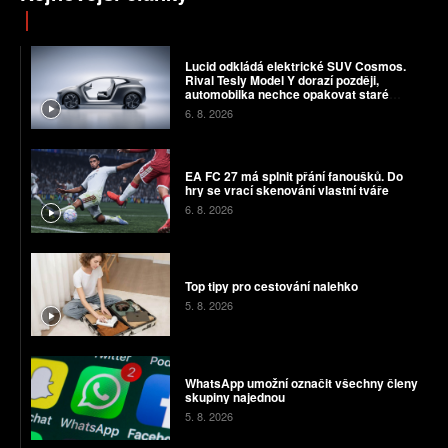
Lucid odkládá elektrické SUV Cosmos.
Rival Tesly Model Y dorazí později,
automobilka nechce opakovat staré
chyby
6. 8. 2026
EA FC 27 má splnit přání fanoušků. Do
hry se vrací skenování vlastní tváře
6. 8. 2026
Top tipy pro cestování nalehko
5. 8. 2026
WhatsApp umožní označit všechny členy
skupiny najednou
5. 8. 2026