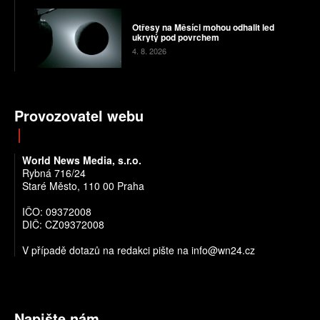
Otřesy na Měsíci mohou odhalit led
ukrytý pod povrchem
4. 8. 2026
Provozovatel webu
World News Media, s.r.o.
Rybná 716/24
Staré Město, 110 00 Praha
IČO: 09372008
DIČ: CZ09372008
V případě dotazů na redakci pište na info@wn24.cz
Napište nám