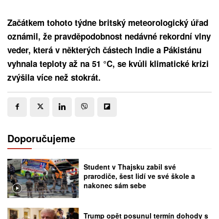
Začátkem tohoto týdne britský meteorologický úřad
oznámil, že pravděpodobnost nedávné rekordní vlny
veder, která v některých částech Indie a Pákistánu
vyhnala teploty až na 51 °C, se kvůli klimatické krizi
zvýšila více než stokrát.
Doporučujeme
Student v Thajsku zabil své
prarodiče, šest lidí ve své škole a
nakonec sám sebe
Trump opět posunul termín dohody s