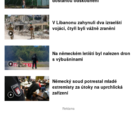
dostanou odškodnění
V Libanonu zahynuli dva izraelští
vojáci, čtyři byli vážně zraněni
Na německém letišti byl nalezen dron
s výbušninami
Německý soud potrestal mladé
extremisty za útoky na uprchlická
zařízení
Reklama