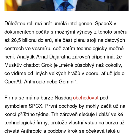
Důležitou roli má hrát umělá inteligence. SpaceX v
dokumentech počítá s možnými výnosy z tohoto směru
až 26,5 bilionu dolarů, ale část plánu stojí na datových
centrech ve vesmíru, což zatím technologicky možné
není. Analytik Arnal Dajaratna zároveň připomíná, že
Muskův chatbot Grok je „méně působivý než cokoliv,
co vidíme od jiných velkých hráčů v oboru, ať už jde o
OpenAI, Anthropic nebo Gemini“.
Firma se má na burze Nasdaq
obchodovat
pod
symbolem SPCX. První obchody by mohly začít už na
konci příštího týdne. Trh zároveň sleduje i další velké
technologické firmy, protože vlastní vstup na burzu už
chystá Anthropic a podobný krok se očekává také u