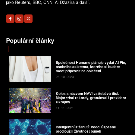
jako Reuters, BBC, CNN, Al-Džazíra a další.
Populární články
Společnost Humane plánuje vydat AI Pin,
osobního asistenta, kterého si budete
moct připevnit na oblečení
26. 10. 2023
Kolos s názvem NAVI vstřebává titul.
Major trhal rekordy, gratuloval i prezident
Ukrajiny
11. 11. 2021
Inteligentní stárnutí: Vědci úspěšně
prodloužili životnost buněk