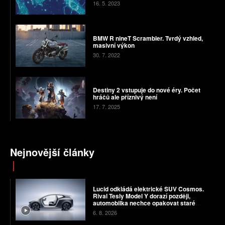
16. 5. 2023
BMW R nineT Scrambler. Tvrdý vzhled,
masivní výkon
30. 7. 2022
Destiny 2 vstupuje do nové éry. Počet
hráčů ale příznivý není
17. 7. 2025
Nejnovější články
Lucid odkládá elektrické SUV Cosmos.
Rival Tesly Model Y dorazí později,
automobilka nechce opakovat staré
chyby
6. 8. 2026