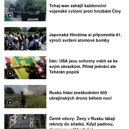
Tchaj-wan zahájil každoroční
vojenské cvičení proti hrozbám Číny
Japonská Hirošima si připomněla 81.
výročí svržení atomové bomby
Írán: USA jsou ochotny vrátit se ke
svým závazkům. Přímá jednání ale
Teherán popírá
Rusko hlásí zneškodnění 605
ukrajinských dronů během noci
Černé vdovy: Ženy v Rusku lákají
rekruty do sňatků. Když padnou,