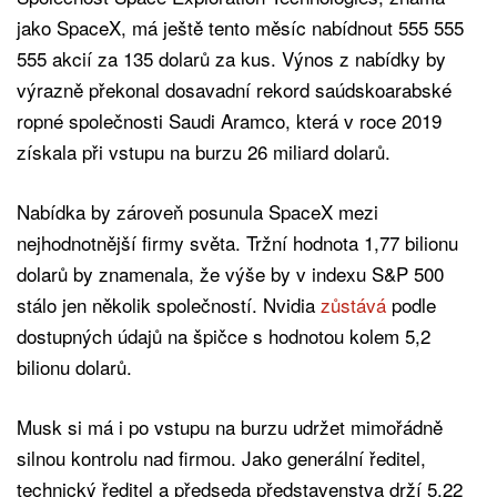
jako SpaceX, má ještě tento měsíc nabídnout 555 555
555 akcií za 135 dolarů za kus. Výnos z nabídky by
výrazně překonal dosavadní rekord saúdskoarabské
ropné společnosti Saudi Aramco, která v roce 2019
získala při vstupu na burzu 26 miliard dolarů.
Nabídka by zároveň posunula SpaceX mezi
nejhodnotnější firmy světa. Tržní hodnota 1,77 bilionu
dolarů by znamenala, že výše by v indexu S&P 500
stálo jen několik společností. Nvidia
zůstává
podle
dostupných údajů na špičce s hodnotou kolem 5,2
bilionu dolarů.
Musk si má i po vstupu na burzu udržet mimořádně
silnou kontrolu nad firmou. Jako generální ředitel,
technický ředitel a předseda představenstva drží 5,22