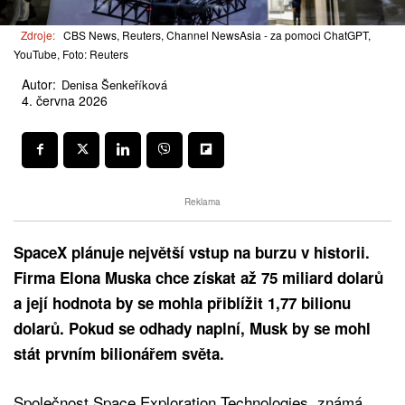
Zdroje:
CBS News, Reuters, Channel NewsAsia - za pomoci ChatGPT,
YouTube, Foto: Reuters
Autor:
Denisa Šenkeříková
4. června 2026
Reklama
SpaceX plánuje největší vstup na burzu v historii.
Firma Elona Muska chce získat až 75 miliard dolarů
a její hodnota by se mohla přiblížit 1,77 bilionu
dolarů. Pokud se odhady naplní, Musk by se mohl
stát prvním bilionářem světa.
Společnost Space Exploration Technologies, známá