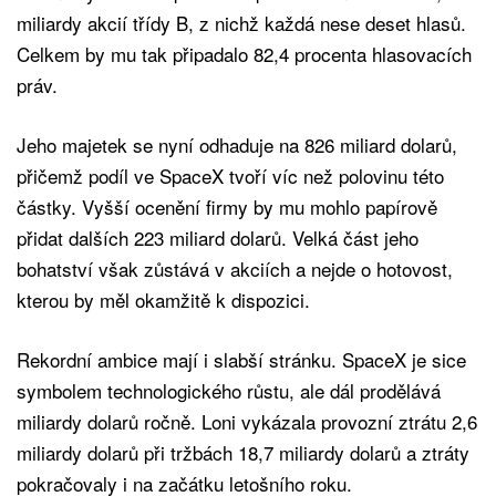
miliardy akcií třídy B, z nichž každá nese deset hlasů.
Celkem by mu tak připadalo 82,4 procenta hlasovacích
práv.
Jeho majetek se nyní odhaduje na 826 miliard dolarů,
přičemž podíl ve SpaceX tvoří víc než polovinu této
částky. Vyšší ocenění firmy by mu mohlo papírově
přidat dalších 223 miliard dolarů. Velká část jeho
bohatství však zůstává v akciích a nejde o hotovost,
kterou by měl okamžitě k dispozici.
Rekordní ambice mají i slabší stránku. SpaceX je sice
symbolem technologického růstu, ale dál prodělává
miliardy dolarů ročně. Loni vykázala provozní ztrátu 2,6
miliardy dolarů při tržbách 18,7 miliardy dolarů a ztráty
pokračovaly i na začátku letošního roku.