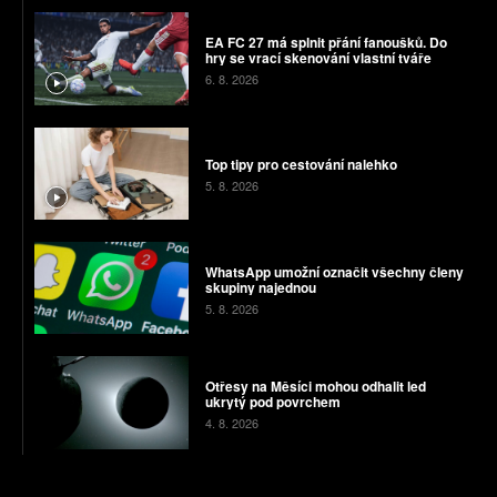
EA FC 27 má splnit přání fanoušků. Do
hry se vrací skenování vlastní tváře
6. 8. 2026
Top tipy pro cestování nalehko
5. 8. 2026
WhatsApp umožní označit všechny členy
skupiny najednou
5. 8. 2026
Otřesy na Měsíci mohou odhalit led
ukrytý pod povrchem
4. 8. 2026