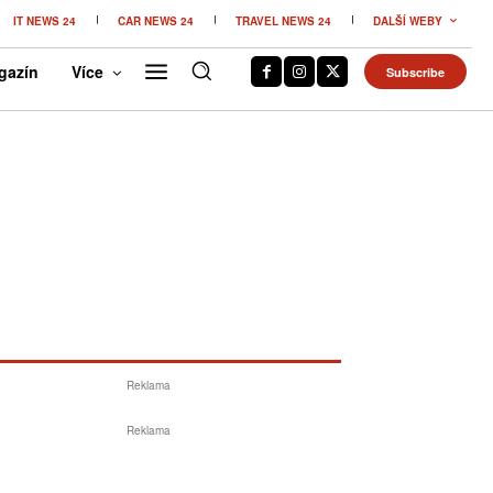
IT NEWS 24
CAR NEWS 24
TRAVEL NEWS 24
DALŠÍ WEBY
gazín
Více
Subscribe
Reklama
Reklama