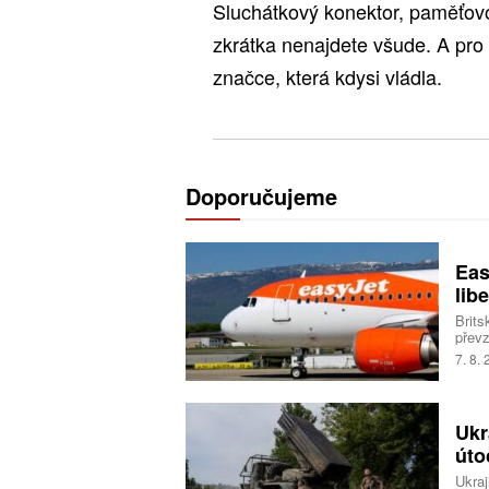
Sluchátkový konektor, paměťovo
zkrátka nenajdete všude. A pro 
značce, která kdysi vládla.
Doporučujeme
Eas
libe
Brits
převz
Trans
7. 8.
milia
Ukr
úto
Ukraj