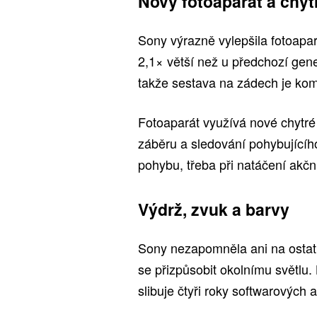
Nový fotoaparát a chy
Sony výrazně vylepšila fotoapar
2,1× větší než u předchozí gene
takže sestava na zádech je kom
Fotoaparát využívá nové chytré
záběru a sledování pohybujícího
pohybu, třeba při natáčení akčn
Výdrž, zvuk a barvy
Sony nezapomněla ani na ostatn
se přizpůsobit okolnímu světlu.
slibuje čtyři roky softwarových a