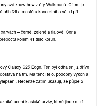
ony své know-how z éry Walkmanů. Cílem je
á přiblížit atmosféru koncertního sálu i při
 barvách – černé, zelené a fialové. Cena
 přepočtu kolem 41 tisíc korun.
nový Galaxy S25 Edge. Ten byl odhalen již dříve
ě dostává na trh. Má tenčí tělo, podobný výkon a
vylepšení. Recenze zatím ukazují, že půjde o
azníků ocení klasické prvky, které jinde mizí.