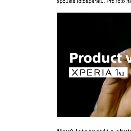
spouště fotoaparátu. Pro foto n