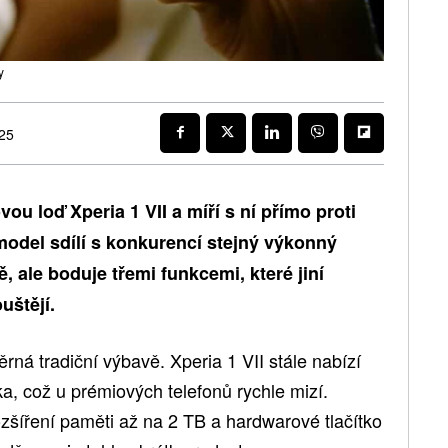
y
025
ou loď Xperia 1 VII a míří s ní přímo proti
odel sdílí s konkurencí stejný výkonný
, ale boduje třemi funkcemi, které jiní
uštějí.
rná tradiční výbavě. Xperia 1 VII stále nabízí
a, což u prémiových telefonů rychle mizí.
zšíření paměti až na 2 TB a hardwarové tlačítko