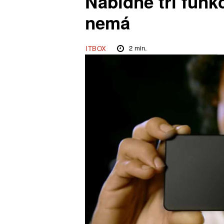
Nabídne tři funk
nemá
2
min.
ITBOX