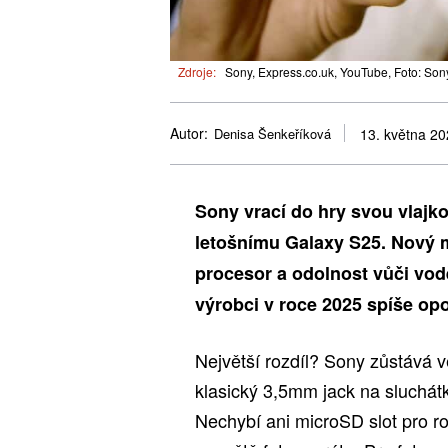
Zdroje:
Sony, Express.co.uk, YouTube, Foto: Son
Autor:
Denisa Šenkeříková
13. května 2
Sony vrací do hry svou vlajkov
letošnímu Galaxy S25. Nový m
procesor a odolnost vůči vodě
výrobci v roce 2025 spíše opo
Největší rozdíl? Sony zůstává vě
klasický 3,5mm jack na sluchátk
Nechybí ani microSD slot pro ro