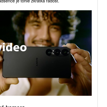
adšence je tohle zkrátka radost.