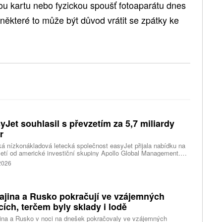
u kartu nebo fyzickou spoušť fotoaparátu dnes
některé to může být důvod vrátit se zpátky ke
yJet souhlasil s převzetím za 5,7 miliardy
r
ká nízkonákladová letecká společnost easyJet přijala nabídku na
etí od americké investiční skupiny Apollo Global Management.
akce oceňuje aerolinku na 5,7 miliardy liber, tedy přibližně 162
 2026
rd korun.
ajina a Rusko pokračují ve vzájemných
cích, terčem byly sklady i lodě
ina a Rusko v noci na dnešek pokračovaly ve vzájemných