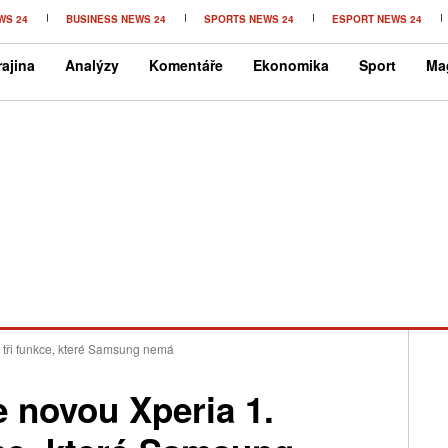
WS 24
BUSINESS NEWS 24
SPORTS NEWS 24
ESPORT NEWS 24
ajina
Analýzy
Komentáře
Ekonomika
Sport
Ma
 tři funkce, které Samsung nemá
 novou Xperia 1.