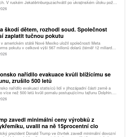
ch. V ruském Jekatěrinburguzachvátil po ukrajinském útoku požár
tické centrum ruského internetového prodejce Wildberries.
 2026
čnost o tom informovala bez podrobností na síti Telegram.
k ruské dronové útoky podle ukrajinských úřadů způsobily požár
ělských skladů v obci Balaklija v Charkovské oblasti na východě
iny, napsal Reuters.
a škodí dětem, rozhodl soud. Společnost
í zaplatit tučnou pokutu
v americkém státě Nové Mexiko uložil společnosti Meta
orms pokutu v celkové výši 567 milionů dolarů (téměř 12 miliard
) za újmu, kterou její platformy Facebook a Instagram působí
 2026
ým lidem. Firma musí změnit způsob ověřování věku.
onsko nařídilo evakuace kvůli blížícímu se
funu, zrušilo 500 letů
sko nařídilo evakuaci statisíců lidí v jihozápadní části země a
lo více než 500 letů kvůli pomalu postupujícímu tajfunu Dolphin.
 meteorologů přinese tajfun do oblasti silný vítr, prudký déšť a
 2026
é vlny, píše agentura Reuters. Dolphin je tajfunem první, tedy
abší kategorie s maximální rychlostí větru 144 kilometrů v hodině
árazy dosahujícími téměř 200 kilometrů v hodině. Blíží se k
ci ostrovů mezi oblasti Kjúšú a prefekturou Okinawa, uvedla
mp zavedl minimální ceny výrobků z
ská meteorologická agentura (JMA).
ykřemíku, uvalil na ně 15procentní clo
cký prezident Donald Trump ve čtvrtek zavedl minimální dovozní