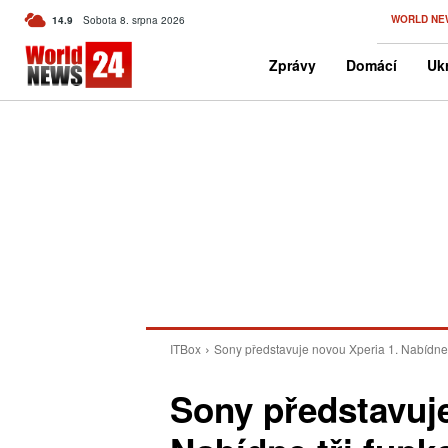
C
WORLD NE
14.9
Sobota 8. srpna 2026
Czech
Zprávy
Domácí
Ukr
ITBox
Sony představuje novou Xperia 1. Nabídne
Sony představuje