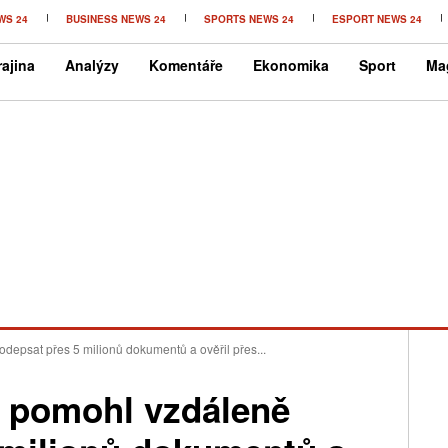
WS 24
BUSINESS NEWS 24
SPORTS NEWS 24
ESPORT NEWS 24
ajina
Analýzy
Komentáře
Ekonomika
Sport
Ma
depsat přes 5 milionů dokumentů a ověřil přes...
i pomohl vzdáleně