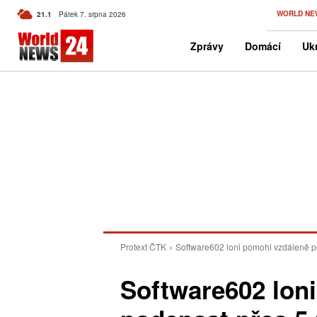
C
WORLD NE
21.1
Pátek 7. srpna 2026
Czech
Zprávy
Domácí
Ukr
Protext ČTK
Software602 loni pomohl vzdáleně po
Software602 lon