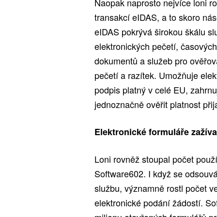
Naopak naprosto nejvíce loni r
transakcí eIDAS, a to skoro nás
eIDAS pokrývá širokou škálu sl
elektronických pečetí, časových
dokumentů a služeb pro ověřová
pečetí a razítek. Umožňuje elek
podpis platný v celé EU, zahrnu
jednoznačně ověřit platnost při
Elektronické formuláře zažív
Loni rovněž stoupal počet použ
Software602. I když se odsouvá
službu, významně rostl počet ve
elektronické podání žádostí. S
milionu otevřených formulářů pr