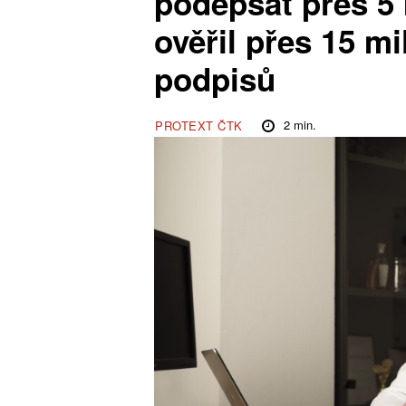
podepsat přes 5
ověřil přes 15 m
podpisů
2
min.
PROTEXT ČTK