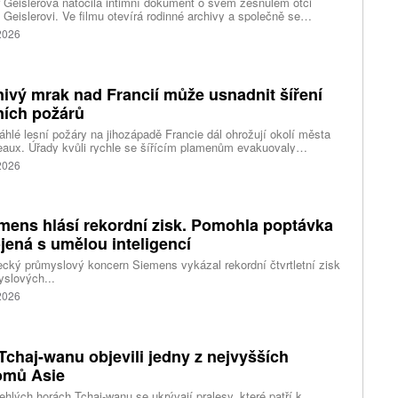
 Geislerová natočila intimní dokument o svém zesnulém otci
 Geislerovi. Ve filmu otevírá rodinné archivy a společně se
ou Aňou skládá portrét talentovaného muže, který měl v sobě
 2026
st i temnější stránku.
ivý mrak nad Francií může usnadnit šíření
ních požárů
hlé lesní požáry na jihozápadě Francie dál ohrožují okolí města
aux. Úřady kvůli rychle se šířícím plamenům evakuovaly
itisíce lidí a nevylučují ani další rozšiřování bezpečnostních
 2026
ení. Hasiči zároveň čelí neobvyklému jevu, který podle nich
ci výrazně komplikuje. Nad požáry se totiž vytvořily takzvané
umulonimby, tedy oblaka vznikající přímo působením intenzivního
.
mens hlásí rekordní zisk. Pomohla poptávka
jená s umělou inteligencí
ký průmyslový koncern Siemens vykázal rekordní čtvrtletní zisk
slových...
 2026
Tchaj-wanu objevili jedny z nejvyšších
omů Asie
ehlých horách Tchaj-wanu se ukrývají pralesy, které patří k