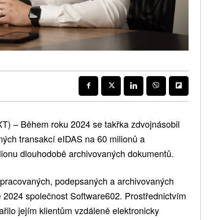
) – Během roku 2024 se takřka zdvojnásobil
ých transakcí eIDAS na 60 milionů a
ilionu dlouhodobě archivovaných dokumentů.
zpracovaných, podepsaných a archivovaných
2024 společnost Software602. Prostřednictvím
dařilo jejím klientům vzdáleně elektronicky