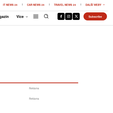
IT NEWS 24
CAR NEWS 24
TRAVEL NEWS 24
DALŠÍ WEBY
gazín
Více
Subscribe
Reklama
Reklama