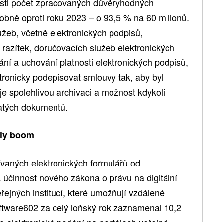
ostl počet zpracovaných důvěryhodných
obně oproti roku 2023 – o 93,5 % na 60 milionů.
užeb, včetně elektronických podpisů,
 razítek, doručovacích služeb elektronických
ní a uchování platnosti elektronických podpisů,
tronicky podepisovat smlouvy tak, aby byl
je spolehlivou archivaci a možnost kdykoli
jatých dokumentů.
aly boom
ívaných elektronických formulářů od
 účinnost nového zákona o právu na digitální
řejných institucí, které umožňují vzdálené
oftware602 za celý loňský rok zaznamenal 10,2
o elektronické podání na portálech veřejné