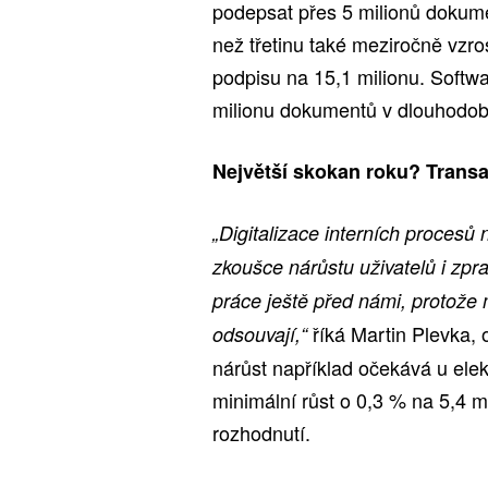
podepsat přes 5 milionů dokume
než třetinu také meziročně vzros
podpisu na 15,1 milionu. Softw
milionu dokumentů v dlouhodobé 
Největší skokan roku? Trans
„Digitalizace interních procesů
zkoušce nárůstu uživatelů i zpr
práce ještě před námi, protože m
říká Martin Plevka, 
odsouvají,“
nárůst například očekává u elek
minimální růst o 0,3 % na 5,4 m
rozhodnutí.