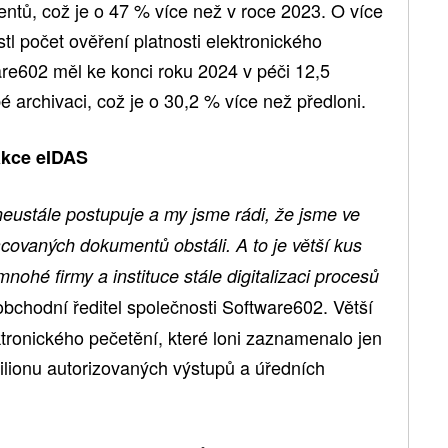
ntů, což je o 47 % více než v roce 2023. O více
tl počet ověření platnosti elektronického
are602 měl ke konci roku 2024 v péči 12,5
archivaci, což je o 30,2 % více než předloni.
akce eIDAS
 neustále postupuje a my jsme rádi, že jsme ve
acovaných dokumentů obstáli. A to je větší kus
nohé firmy a instituce stále digitalizaci procesů
obchodní ředitel společnosti Software602. Větší
tronického pečetění, které loni zaznamenalo jen
ilionu autorizovaných výstupů a úředních