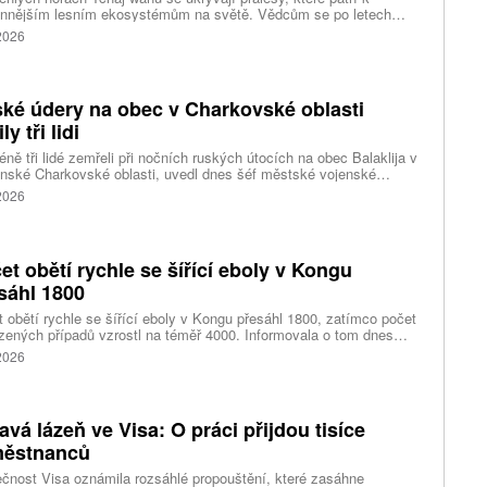
ennějším lesním ekosystémům na světě. Vědcům se po letech
ného pátrání podařilo objevit jedli tchajwanskou vysokou 84,1
 2026
, která je dnes považována za nejvyšší známý strom ve
dní Asii. Výzkum zároveň odhalil rozsáhlé porosty obřích stromů
ořádnou schopností ukládat uhlík.
ké údery na obec v Charkovské oblasti
ly tři lidi
ně tři lidé zemřeli při nočních ruských útocích na obec Balaklija v
inské Charkovské oblasti, uvedl dnes šéf městské vojenské
y Vitalij Karabanov. Ukrajinské letectvo ráno oznámilo, že Rusko
 2026
i útočilo na Ukrajinu čtyřmi střelami a 101 bezpilotními letouny,
mž obrana zneškodnila 66 dronů. Informuje také o zásazích 18
 neupřesněných míst 29 ruskými drony a jednou střelou.
et obětí rychle se šířící eboly v Kongu
sáhl 1800
 obětí rychle se šířící eboly v Kongu přesáhl 1800, zatímco počet
zených případů vzrostl na téměř 4000. Informovala o tom dnes
tura Reuters s odkazem na konžské úřady.
 2026
avá lázeň ve Visa: O práci přijdou tisíce
ěstnanců
čnost Visa oznámila rozsáhlé propouštění, které zasáhne