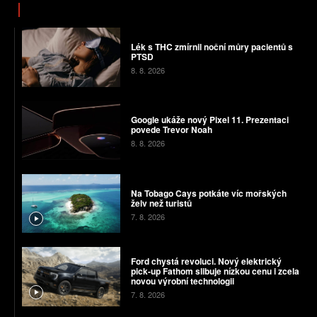
Lék s THC zmírnil noční můry pacientů s
PTSD
8. 8. 2026
Google ukáže nový Pixel 11. Prezentaci
povede Trevor Noah
8. 8. 2026
Na Tobago Cays potkáte víc mořských
želv než turistů
7. 8. 2026
Ford chystá revoluci. Nový elektrický
pick-up Fathom slibuje nízkou cenu i zcela
novou výrobní technologii
7. 8. 2026