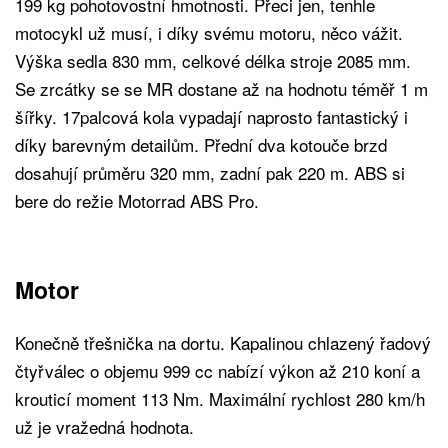
199 kg pohotovostní hmotnosti. Přeci jen, tenhle
motocykl už musí, i díky svému motoru, něco vážit.
Výška sedla 830 mm, celkové délka stroje 2085 mm.
Se zrcátky se se MR dostane až na hodnotu téměř 1 m
šířky. 17palcová kola vypadají naprosto fantastický i
díky barevným detailům. Přední dva kotouče brzd
dosahují průměru 320 mm, zadní pak 220 m. ABS si
bere do režie Motorrad ABS Pro.
Motor
Konečně třešnička na dortu. Kapalinou chlazený řadový
čtyřválec o objemu 999 cc nabízí výkon až 210 koní a
krouticí moment 113 Nm. Maximální rychlost 280 km/h
už je vražedná hodnota.