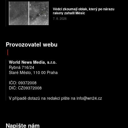
Vědci zkoumají oblak, který po nárazu
rakety zahalil Měsíc
7. 8. 2026
Provozovatel webu
World News Media, s.r.o.
Rybná 716/24
Staré Město, 110 00 Praha
IČO: 09372008
DIČ: CZ09372008
V případě dotazů na redakci pište na info@wn24.cz
Napište nám