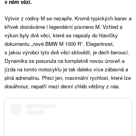
v něm vězí.
Výtvor z rodiny M se nezapře. Kromě typických barev a
křivek dostáváme i legendární písmeno M. Vzhled a
výkon byly dvě věci, které se napsaly do hlavičky
dokumentu „nové BMW M 1000 R“. Elegantnost,
s jakou výrobci tyto dvě věci skloubili, je dech beroucí.
Dynamika se posunula na kompletně novou úroveň a
jízda na tomto motocyklu je tak daleko více zábavná a
plná adrenalinu. Přeci jen, maximální rychlost, které lze
dosáhnout, nepatří mezi denní chléb většiny z nás.