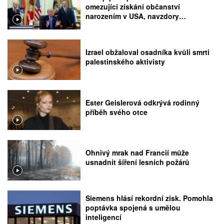
omezující získání občanství
narozením v USA, navzdory
rozhodnutí Nejvyššího soudu
Izrael obžaloval osadníka kvůli smrti
palestinského aktivisty
Ester Geislerová odkrývá rodinný
příběh svého otce
Ohnivý mrak nad Francií může
usnadnit šíření lesních požárů
Siemens hlásí rekordní zisk. Pomohla
poptávka spojená s umělou
inteligencí