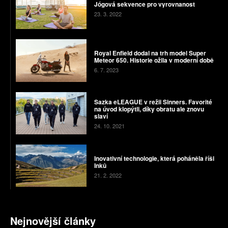
Jógová sekvence pro vyrovnanost
23. 3. 2022
Royal Enfield dodal na trh model Super
Meteor 650. Historie ožila v moderní době
6. 7. 2023
Sazka eLEAGUE v režii Sinners. Favorité
na úvod klopýtli, díky obratu ale znovu
slaví
24. 10. 2021
Inovativní technologie, která poháněla říši
Inků
21. 2. 2022
Nejnovější články