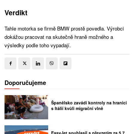
Verdikt
Tahle motorka se firmě BMW prostě povedla. Výrobci
dokážou pracovat na skutečně hraně možného a
výsledky podle toho vypadají.
Doporučujeme
Španělsko zavádí kontroly na hranici
s Itálií kvůli migrační vlně
EasyJet souhlasil s převzetím za 5,7