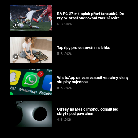
EA FC 27 má splnit přání fanoušků. Do
hry se vrací skenování vlastní tváře
6. 8. 2026
Top tipy pro cestování nalehko
5. 8. 2026
WhatsApp umožní označit všechny členy
skupiny najednou
5. 8. 2026
Otřesy na Měsíci mohou odhalit led
ukrytý pod povrchem
4. 8. 2026