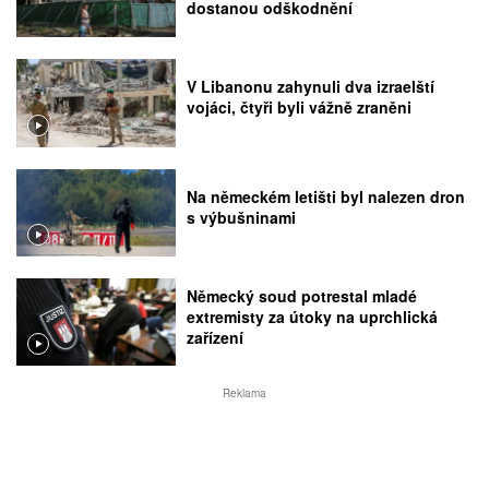
dostanou odškodnění
V Libanonu zahynuli dva izraelští
vojáci, čtyři byli vážně zraněni
Na německém letišti byl nalezen dron
s výbušninami
Německý soud potrestal mladé
extremisty za útoky na uprchlická
zařízení
Reklama