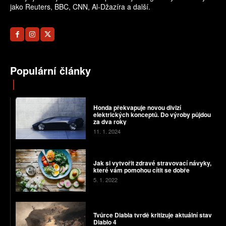
jako Reuters, BBC, CNN, Al-Džazíra a další.
Populární články
Honda překvapuje novou divizí
elektrických konceptů. Do výroby půjdou
za dva roky
11. 1. 2024
Jak si vytvořit zdravé stravovací návyky,
které vám pomohou cítit se dobře
5. 1. 2022
Tvůrce Diabla tvrdě kritizuje aktuální stav
Diablo 4