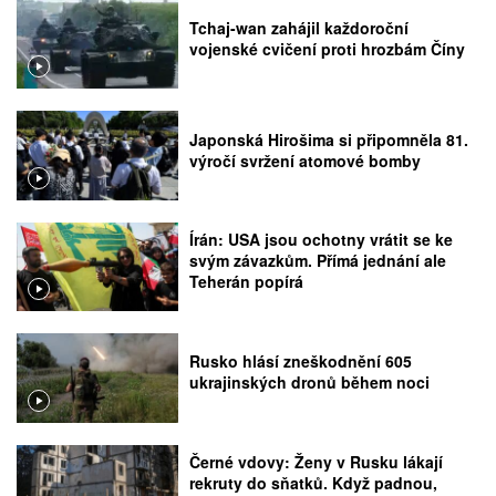
Tchaj-wan zahájil každoroční
vojenské cvičení proti hrozbám Číny
Japonská Hirošima si připomněla 81.
výročí svržení atomové bomby
Írán: USA jsou ochotny vrátit se ke
svým závazkům. Přímá jednání ale
Teherán popírá
Rusko hlásí zneškodnění 605
ukrajinských dronů během noci
Černé vdovy: Ženy v Rusku lákají
rekruty do sňatků. Když padnou,