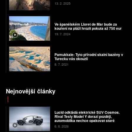
13. 2. 2025
Ve španělském Lloret de Mar bude za
kouření na pláži hrozit pokuta až 750 eur
19. 7. 2024
Pamukkale: Tyto přírodní skalní bazény v
Turecku vás okouzlí
8. 7. 2021
Nejnovější články
Lucid odkládá elektrické SUV Cosmos.
Rival Tesly Model Y dorazí později,
automobilka nechce opakovat staré
chyby
6. 8. 2026