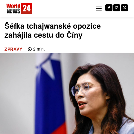
Šéfka tchajwanské opozice
zahájila cestu do Číny
2
min.
ZPRÁVY