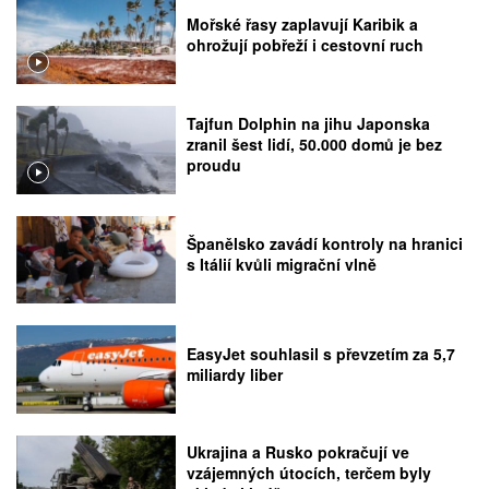
Mořské řasy zaplavují Karibik a
ohrožují pobřeží i cestovní ruch
Tajfun Dolphin na jihu Japonska
zranil šest lidí, 50.000 domů je bez
proudu
Španělsko zavádí kontroly na hranici
s Itálií kvůli migrační vlně
EasyJet souhlasil s převzetím za 5,7
miliardy liber
Ukrajina a Rusko pokračují ve
vzájemných útocích, terčem byly