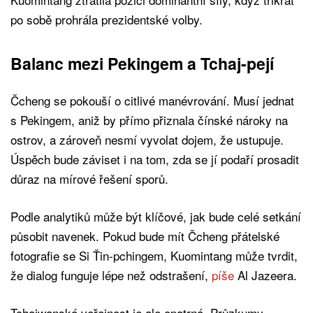
po sobě prohrála prezidentské volby.
Balanc mezi Pekingem a Tchaj-pejí
Čcheng se pokouší o citlivé manévrování. Musí jednat
s Pekingem, aniž by přímo přiznala čínské nároky na
ostrov, a zároveň nesmí vyvolat dojem, že ustupuje.
Úspěch bude záviset i na tom, zda se jí podaří prosadit
důraz na mírové řešení sporů.
Podle analytiků může být klíčové, jak bude celé setkání
působit navenek. Pokud bude mít Čcheng přátelské
fotografie se Si Ťin-pchingem, Kuomintang může tvrdit,
že dialog funguje lépe než odstrašení,
píše
Al Jazeera.
Tchajwanská veřejnost je ale opatrná. Průzkumy