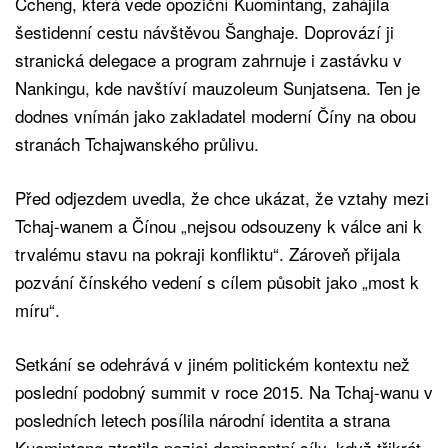
Čcheng, která vede opoziční Kuomintang, zahájila
šestidenní cestu návštěvou Šanghaje. Doprovází ji
stranická delegace a program zahrnuje i zastávku v
Nankingu, kde navštíví mauzoleum Sunjatsena. Ten je
dodnes vnímán jako zakladatel moderní Číny na obou
stranách Tchajwanského průlivu.
Před odjezdem uvedla, že chce ukázat, že vztahy mezi
Tchaj-wanem a Čínou „nejsou odsouzeny k válce ani k
trvalému stavu na pokraji konfliktu“. Zároveň přijala
pozvání čínského vedení s cílem působit jako „most k
míru“.
Setkání se odehrává v jiném politickém kontextu než
poslední podobný summit v roce 2015. Na Tchaj-wanu v
posledních letech posílila národní identita a strana
Kuomintang ztratila pozici dominantní síly, když třikrát