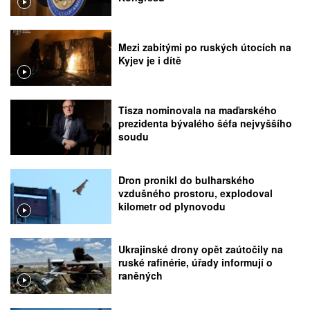
Mezi zabitými po ruských útocích na
Kyjev je i dítě
Tisza nominovala na maďarského
prezidenta bývalého šéfa nejvyššího
soudu
Dron pronikl do bulharského
vzdušného prostoru, explodoval
kilometr od plynovodu
Ukrajinské drony opět zaútočily na
ruské rafinérie, úřady informují o
raněných