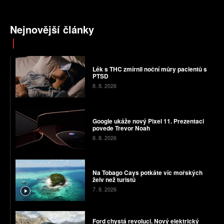
Nejnovější články
Lék s THC zmírnil noční můry pacientů s
PTSD
8. 8. 2026
Google ukáže nový Pixel 11. Prezentaci
povede Trevor Noah
8. 8. 2026
Na Tobago Cays potkáte víc mořských
želv než turistů
7. 8. 2026
Ford chystá revoluci. Nový elektrický