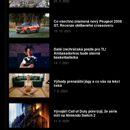
24. 3. 2022
Co všechno znamená nový Peugeot 2008
GT. Recenze oblíbeného crossoveru
15. 10. 2021
Další (ne)hráčská posila pro TL!
Ambasadorkou bude slavná
basketbalistka
14. 1. 2021
Výhody prenatální jógy a co vás na lekci
čeká
7. 6. 2023
Vývojáři Call of Duty potvrzují, že série
míří na Nintendo Switch 2
11. 6. 2025