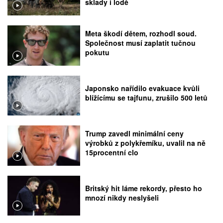
sklady i lodě
Meta škodí dětem, rozhodl soud.
Společnost musí zaplatit tučnou
pokutu
Japonsko nařídilo evakuace kvůli
blížícímu se tajfunu, zrušilo 500 letů
Trump zavedl minimální ceny
výrobků z polykřemíku, uvalil na ně
15procentní clo
Britský hit láme rekordy, přesto ho
mnozí nikdy neslyšeli