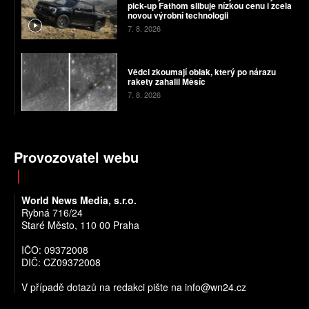
pick-up Fathom slibuje nízkou cenu i zcela
novou výrobní technologii
7. 8. 2026
Vědci zkoumají oblak, který po nárazu
rakety zahalil Měsíc
7. 8. 2026
Provozovatel webu
World News Media, s.r.o.
Rybná 716/24
Staré Město, 110 00 Praha
IČO: 09372008
DIČ: CZ09372008
V případě dotazů na redakci pište na info@wn24.cz