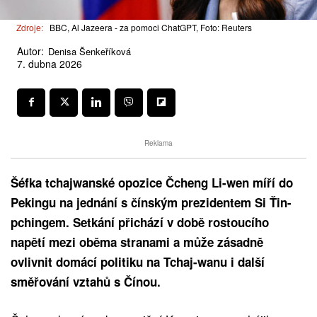
Zdroje:
BBC, Al Jazeera - za pomoci ChatGPT, Foto: Reuters
Autor:
Denisa Šenkeříková
7. dubna 2026
Reklama
Šéfka tchajwanské opozice Čcheng Li-wen míří do
Pekingu na jednání s čínským prezidentem Si Ťin-
pchingem. Setkání přichází v době rostoucího
napětí mezi oběma stranami a může zásadně
ovlivnit domácí politiku na Tchaj-wanu i další
směřování vztahů s Čínou.