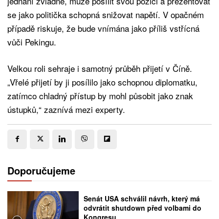
jednání zvládne, může posílit svou pozici a prezentovat
se jako politička schopná snižovat napětí. V opačném
případě riskuje, že bude vnímána jako příliš vstřícná
vůči Pekingu.
Velkou roli sehraje i samotný průběh přijetí v Číně.
„Vřelé přijetí by ji posílilo jako schopnou diplomatku,
zatímco chladný přístup by mohl působit jako znak
ústupků,“ zaznívá mezi experty.
Doporučujeme
Senát USA schválil návrh, který má
odvrátit shutdown před volbami do
Kongresu