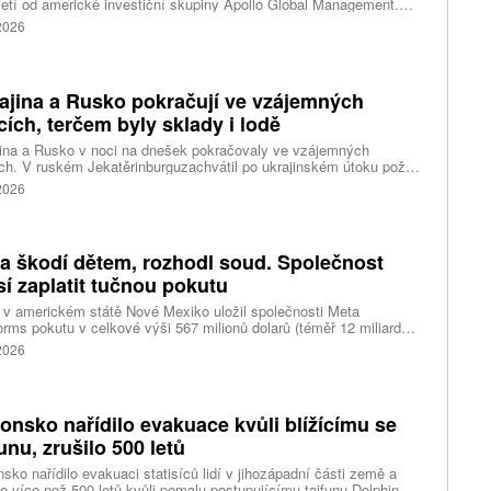
etí od americké investiční skupiny Apollo Global Management.
akce oceňuje aerolinku na 5,7 miliardy liber, tedy přibližně 162
 2026
rd korun.
ajina a Rusko pokračují ve vzájemných
cích, terčem byly sklady i lodě
ina a Rusko v noci na dnešek pokračovaly ve vzájemných
ch. V ruském Jekatěrinburguzachvátil po ukrajinském útoku požár
tické centrum ruského internetového prodejce Wildberries.
 2026
čnost o tom informovala bez podrobností na síti Telegram.
k ruské dronové útoky podle ukrajinských úřadů způsobily požár
ělských skladů v obci Balaklija v Charkovské oblasti na východě
iny, napsal Reuters.
a škodí dětem, rozhodl soud. Společnost
í zaplatit tučnou pokutu
v americkém státě Nové Mexiko uložil společnosti Meta
orms pokutu v celkové výši 567 milionů dolarů (téměř 12 miliard
) za újmu, kterou její platformy Facebook a Instagram působí
 2026
ým lidem. Firma musí změnit způsob ověřování věku.
onsko nařídilo evakuace kvůli blížícímu se
funu, zrušilo 500 letů
sko nařídilo evakuaci statisíců lidí v jihozápadní části země a
lo více než 500 letů kvůli pomalu postupujícímu tajfunu Dolphin.