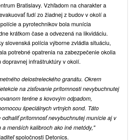
trum Bratislavy. Vzhľadom na charakter a
vakuovať ľudí zo žiadnej z budov v okolí a
olície a pyrotechnikov bola munícia
ne krátkom čase a odvezená na likvidáciu.
y slovenská polícia výborne zvládla situáciu,
jala potrebné opatrenia na zabezpečenie okolia
dopravnej infraštruktúry v okolí.
ometného delostreleckého granátu. Okrem
etekcie na zisťovanie prítomnosti nevybuchnutej
inovanom teréne s kovovým odpadom,
pomocou špeciálnych vrtných sond. Táto
 odhaliť prítomnosť nevybuchnutej munície aj v
a menších kalibroch ako iné metódy,"
aditeľ spoločnosti Detonics.