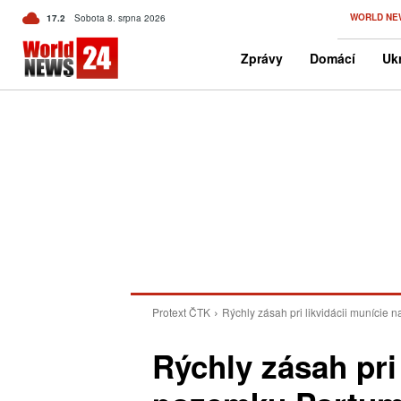
C
WORLD NE
17.2
Sobota 8. srpna 2026
Czech
Zprávy
Domácí
Ukr
Protext ČTK
Rýchly zásah pri likvidácii munície
Rýchly zásah pri 