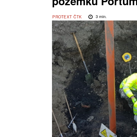
pozemku Portu
3
min.
PROTEXT ČTK