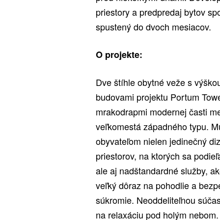
priestory a predpredaj bytov s
spustený do dvoch mesiacov.
O projekte:
Dve štíhle obytné veže s výško
budovami projektu Portum Towe
mrakodrapmi modernej časti mes
veľkomestá západného typu. Mu
obyvateľom nielen jedinečný di
priestorov, na ktorých sa podieľ
ale aj nadštandardné služby, ako
veľký dôraz na pohodlie a bez
súkromie. Neoddeliteľnou súčasť
na relaxáciu pod holým nebom.