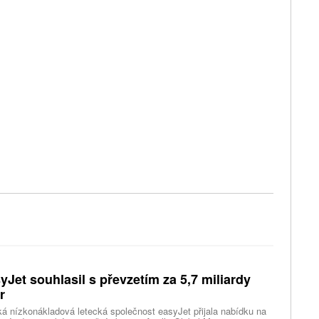
yJet souhlasil s převzetím za 5,7 miliardy
r
ká nízkonákladová letecká společnost easyJet přijala nabídku na