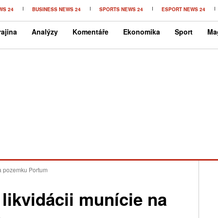
WS 24
BUSINESS NEWS 24
SPORTS NEWS 24
ESPORT NEWS 24
ajina
Analýzy
Komentáře
Ekonomika
Sport
Ma
 na pozemku Portum
likvidácii munície na