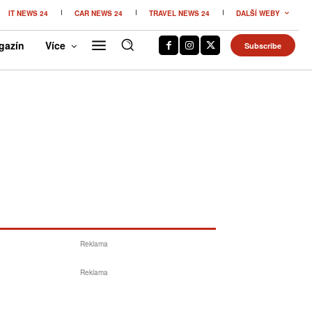
IT NEWS 24
CAR NEWS 24
TRAVEL NEWS 24
DALŠÍ WEBY
gazín
Více
Subscribe
Reklama
Reklama