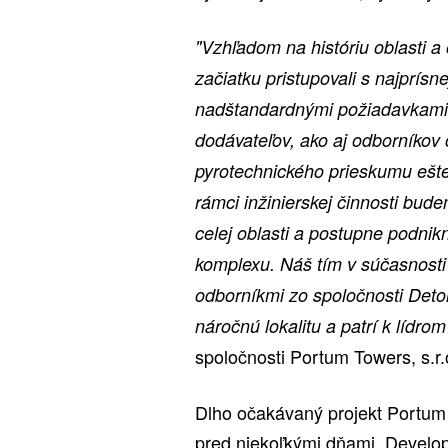
"Vzhľadom na históriu oblasti a
začiatku pristupovali s najprís
nadštandardnými požiadavkami 
dodávateľov, ako aj odborníko
pyrotechnického prieskumu ešte
rámci inžinierskej činnosti bu
celej oblasti a postupne podni
komplexu. Náš tím v súčasnosti
odborníkmi zo spoločnosti Deton
náročnú lokalitu a patrí k lídro
spoločnosti Portum Towers, s.r.
Dlho očakávaný projekt Portum 
pred niekoľkými dňami. Develop