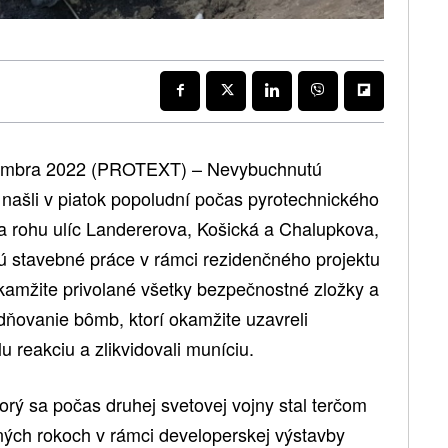
ovembra 2022 (PROTEXT) – Nevybuchnutú
 našli v piatok popoludní počas pyrotechnického
na rohu ulíc Landererova, Košická a Chalupkova,
ú stavebné práce v rámci rezidenčného projektu
kamžite privolané všetky bezpečnostné zložky a
dňovanie bômb, ktorí okamžite uzavreli
lu reakciu a zlikvidovali muníciu.
ktorý sa počas druhej svetovej vojny stal terčom
ných rokoch v rámci developerskej výstavby