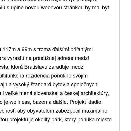
polu s úplne novou webovou stránkou by mal byť
u 117m a 99m s troma ďalšími priľahlými
rs vyrastú na prestížnej adrese medzi
ta, ktorá Bratislavu zaraďuje medzi
ltifunkčná rezidencia ponúkne svojim
zajn a vysoký štandard bytov a spoločných
ali veľké mená slovenskej a českej architektúry,
 je wellness, bazén a ďalšie. Projekt kladie
pečnosť, aby obyvateľom zabezpečil maximálne
ou projektu je okolitý park, ktorý ponúka miesto