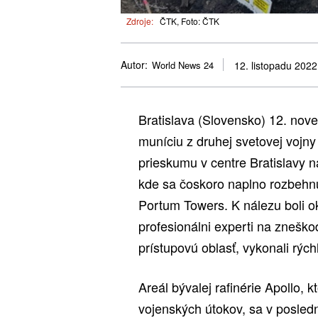
Zdroje:
ČTK, Foto: ČTK
Autor:
World News 24
12. listopadu 2022
Bratislava (Slovensko) 12. n
muníciu z druhej svetovej vojny
prieskumu v centre Bratislavy 
kde sa čoskoro naplno rozbehn
Portum Towers. K nálezu boli o
profesionálni experti na zneško
prístupovú oblasť, vykonali rých
Areál bývalej rafinérie Apollo, 
vojenských útokov, sa v posled