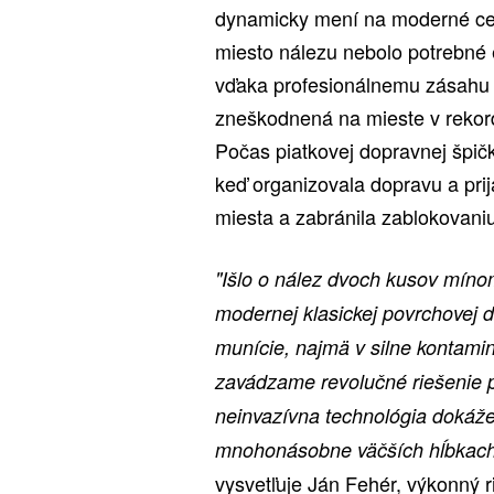
dynamicky mení na moderné cen
miesto nálezu nebolo potrebné e
vďaka profesionálnemu zásahu p
zneškodnená na mieste v rekord
Počas piatkovej dopravnej špičk
keď organizovala dopravu a pri
miesta a zabránila zablokovaniu 
"Išlo o nález dvoch kusov mín
modernej klasickej povrchovej d
munície, najmä v silne kontam
zavádzame revolučné riešenie 
neinvazívna technológia dokáže
mnohonásobne väčších hĺbkach 
vysvetľuje Ján Fehér, výkonný ri