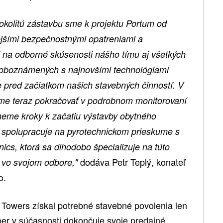
 okolitú zástavbu sme k projektu Portum od
nejšími bezpečnostnými opatreniami a
na odborné skúsenosti nášho tímu aj všetkých
v oboznámených s najnovšími technológiami
 pred začiatkom našich stavebných činností. V
deme teraz pokračovať v podrobnom monitorovaní
kneme kroky k začatiu výstavby obytného
 spolupracuje na pyrotechnickom prieskume s
ics, ktorá sa dlhodobo špecializuje na túto
dodáva Petr Teplý, konateľ
m vo svojom odbore,"
o.
Towers získal potrebné stavebné povolenia len
er v súčasnosti dokončuje svoje predajné