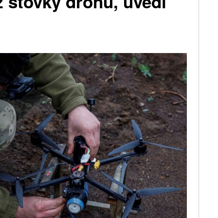
ž stovky dronů, uvedl