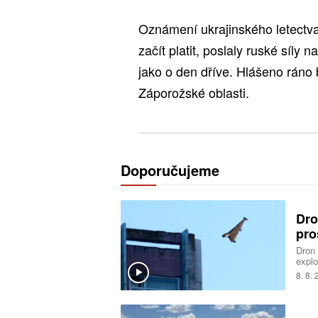
Oznámení ukrajinského letectva
začít platit, poslaly ruské síly 
jako o den dříve. Hlášeno ráno 
Záporožské oblasti.
Doporučujeme
Dro
pro
Dron
explo
bulha
8. 8.
výbuš