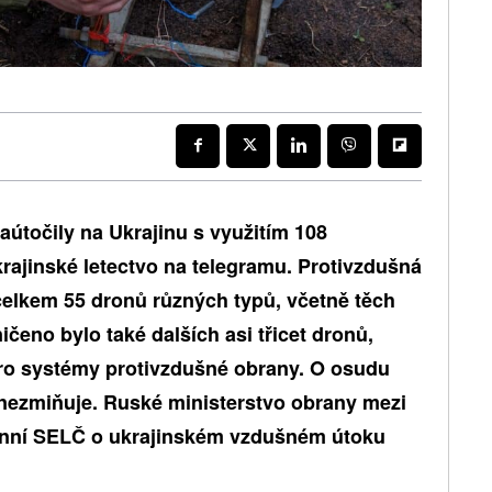
aútočily na Ukrajinu s využitím 108
rajinské letectvo na telegramu. Protivzdušná
elkem 55 dronů různých typů, včetně těch
eno bylo také dalších asi třicet dronů,
pro systémy protivzdušné obrany. O osudu
a nezmiňuje. Ruské ministerstvo obrany mezi
anní SELČ o ukrajinském vzdušném útoku