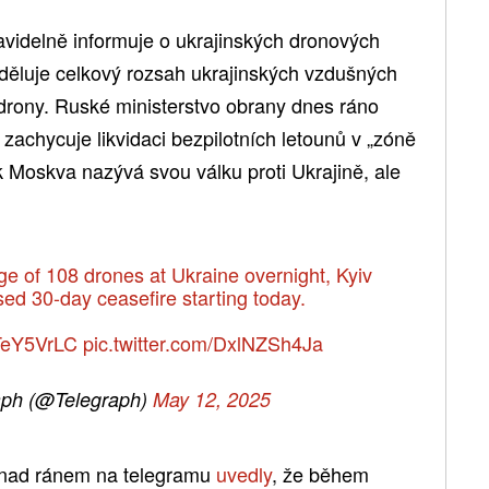
videlně informuje o ukrajinských dronových
děluje celkový rozsah ukrajinských vzdušných
 drony. Ruské ministerstvo obrany dnes ráno
j zachycuje likvidaci bezpilotních letounů v „zóně
k Moskva nazývá svou válku proti Ukrajině, ale
e of 108 drones at Ukraine overnight, Kyiv
sed 30-day ceasefire starting today.
1TeY5VrLC
pic.twitter.com/DxlNZSh4Ja
aph (@Telegraph)
May 12, 2025
a nad ránem na telegramu
uvedly
, že během