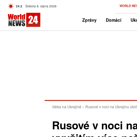
C
WORLD NE
24.2
Sobota 8. srpna 2026
Czech
Zprávy
Domácí
Ukr
Válka na Ukrajině
Rusové v noci na Ukrajinu útočil
Rusové v noci na