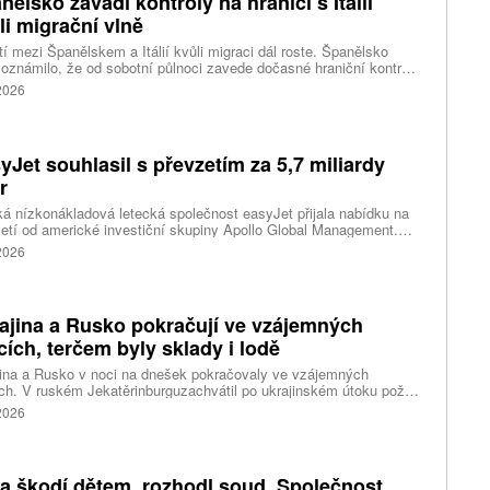
nělsko zavádí kontroly na hranici s Itálií
li migrační vlně
í mezi Španělskem a Itálií kvůli migraci dál roste. Španělsko
oznámilo, že od sobotní půlnoci zavede dočasné hraniční kontroly
estující z Itálie. Opatření má platit do 7. září a je přímou reakcí na
 2026
dnutí Říma obnovit kontroly u osob přijíždějících ze Španělska po
né migrační krizi v severoafrické Ceutě.
yJet souhlasil s převzetím za 5,7 miliardy
r
ká nízkonákladová letecká společnost easyJet přijala nabídku na
etí od americké investiční skupiny Apollo Global Management.
akce oceňuje aerolinku na 5,7 miliardy liber, tedy přibližně 162
 2026
rd korun.
ajina a Rusko pokračují ve vzájemných
cích, terčem byly sklady i lodě
ina a Rusko v noci na dnešek pokračovaly ve vzájemných
ch. V ruském Jekatěrinburguzachvátil po ukrajinském útoku požár
tické centrum ruského internetového prodejce Wildberries.
 2026
čnost o tom informovala bez podrobností na síti Telegram.
k ruské dronové útoky podle ukrajinských úřadů způsobily požár
ělských skladů v obci Balaklija v Charkovské oblasti na východě
iny, napsal Reuters.
a škodí dětem, rozhodl soud. Společnost