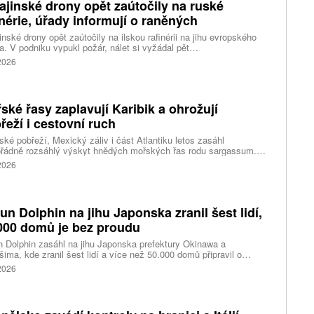
ajinské drony opět zaútočily na ruské
inérie, úřady informují o raněných
inské drony opět zaútočily na ilskou rafinérii na jihu evropského
. V podniku vypukl požár, nálet si vyžádal pět
ých, informoval krizový štáb Krasnodarského kraje. Další dva lidi
 2026
l dron v Zadonsku na Donu, oznámil gubernátor Lipecké oblasti
Artamonov. Ruské úřady informovaly o zničení stovek
inských dronů během uplynulé noci. Ukrajinské drony podle Kyjeva
ly rafinérie v Ilsku a v Syzrani.
ské řasy zaplavují Karibik a ohrožují
řeží i cestovní ruch
ské pobřeží, Mexický záliv i část Atlantiku letos zasáhl
řádně rozsáhlý výskyt hnědých mořských řas rodu sargassum.
ážích se hromadí miliony tun biomasy, která po vyplavení rychle
 2026
vá, zhoršuje kvalitu vody, omezuje život mořských organismů a
eň působí značné problémy turistickým oblastem závislým na
ěvnících.
fun Dolphin na jihu Japonska zranil šest lidí,
000 domů je bez proudu
n Dolphin zasáhl na jihu Japonska prefektury Okinawa a
ima, kde zranil šest lidí a více než 50.000 domů připravil o
ky elektřiny. Na příchod tajfunu se kvůli riziku záplav a sesuvů
 2026
v důsledku předpovídaných prudkých srážek připravují také na
dním pobřeží Číny, kde úřady uzavřely školy a turisty
dávaná místa, uvedly tiskové agentury.