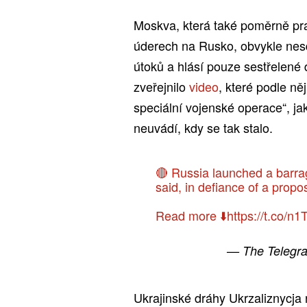
Moskva, která také poměrně pra
úderech na Rusko, obvykle nes
útoků a hlásí pouze sestřelené
zveřejnilo
video
, které podle ně
speciální vojenské operace“, ja
neuvádí, kdy se tak stalo.
🔴 Russia launched a barrag
said, in defiance of a propo
Read more ⬇️
https://t.co/n
— The Telegr
Ukrajinské dráhy Ukrzaliznycj