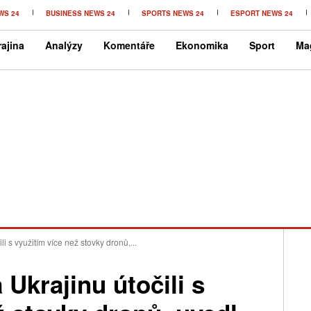
WS 24
BUSINESS NEWS 24
SPORTS NEWS 24
ESPORT NEWS 24
ajina
Analýzy
Komentáře
Ekonomika
Sport
Ma
i s využitím více než stovky dronů,...
 Ukrajinu útočili s