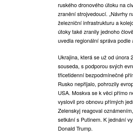
ruského dronového útoku na civi
zranění strojvedoucí. „Návrhy n
železniční infrastrukturu a kole
útoky také zranily jednoho člov
uvedla regionální správa podle
Ukrajina, která se už od února 
souseda, s podporou svých evr
třicetidenní bezpodmínečné přím
Rusko nepřijalo, pohrozily evro
USA. Moskva se k věci přímo nev
vyslovil pro obnovu přímých je
Zelenskyj reagoval oznámením, 
setkání s Putinem. K jednání vy
Donald Trump.