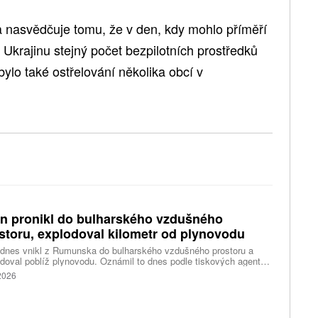
 nasvědčuje tomu, že v den, kdy mohlo příměří
na Ukrajinu stejný počet bezpilotních prostředků
bylo také ostřelování několika obcí v
n pronikl do bulharského vzdušného
storu, explodoval kilometr od plynovodu
 dnes vnikl z Rumunska do bulharského vzdušného prostoru a
doval poblíž plynovodu. Oznámil to dnes podle tiskových agentur
rský premiér Rumen Radev. Dron podle něj nesl velké množství
 2026
nin, píše agentura DPA.