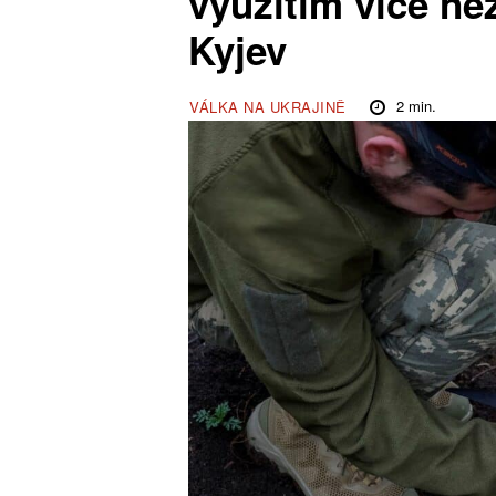
využitím více ne
Kyjev
2
min.
VÁLKA NA UKRAJINĚ