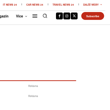
IT NEWS 24
CAR NEWS 24
TRAVEL NEWS 24
DALŠÍ WEBY
gazín
Více
Subscribe
Reklama
Reklama