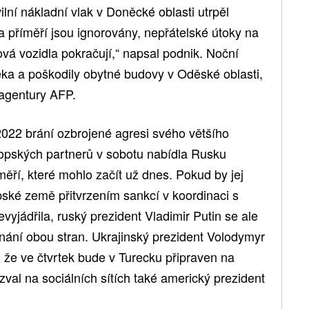
lní nákladní vlak v Doněcké oblasti utrpěl
a příměří jsou ignorovány, nepřátelské útoky na
jová vozidla pokračují,“ napsal podnik. Noční
ěka a poškodily obytné budovy v Oděské oblasti,
 agentury AFP.
2022 brání ozbrojené agresi svého většího
opských partnerů v sobotu nabídla Rusku
ěří, které mohlo začít už dnes. Pokud by jej
pské země přitvrzením sankcí v koordinaci s
yjádřila, ruský prezident Vladimir Putin se ale
dnání obou stran. Ukrajinský prezident Volodymyr
že ve čtvrtek bude v Turecku připraven na
zval na sociálních sítích také americký prezident