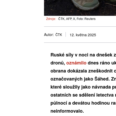
Zdroje:
ČTK, AFP, X, Foto: Reuters
Autor:
ČTK
12. května 2025
Ruské síly v noci na dnešek z
dronů,
oznámilo
dnes ráno uk
obrana dokázala zneškodnit c
označovaných jako Šáhed. Znič
které sloužily jako návnada 
ostatních se sdělení letectv
půlnocí a devátou hodinou r
neinformovalo.