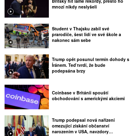
Britský hit láme rekordy, přesto ho
mnozí nikdy neslyšeli
Student v Thajsku zabil své
prarodiče, šest lidí ve své škole a
nakonec sám sebe
Trump opět posunul termín dohody s
Íránem. Teď tvrdí, že bude
podepsána brzy
Coinbase v Británii spouští
obchodování s americkými akciemi
Trump podepsal nová nařízení
omezující získání občanství
narozením v USA, navzdory