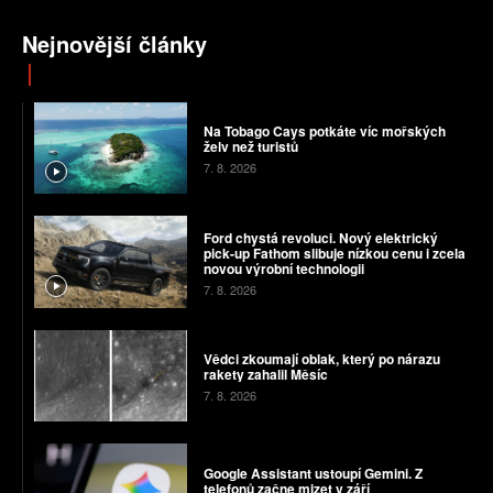
Nejnovější články
Na Tobago Cays potkáte víc mořských
želv než turistů
7. 8. 2026
Ford chystá revoluci. Nový elektrický
pick-up Fathom slibuje nízkou cenu i zcela
novou výrobní technologii
7. 8. 2026
Vědci zkoumají oblak, který po nárazu
rakety zahalil Měsíc
7. 8. 2026
Google Assistant ustoupí Gemini. Z
telefonů začne mizet v září