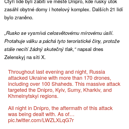
Čtyři lidé byli zabiti ve městě Dnipro, kde ruský útok
zasáhl obytné domy i hotelový komplex. Dalších 21 lidí
bylo zraněno.
„Rusko se vysmívá celosvětovému mírovému úsilí.
Protahuje válku a páchá tyto teroristické činy, protože
napsal dnes
stále necítí žádný skutečný tlak,“
Zelenskyj na síti X.
Throughout last evening and night, Russia
attacked Ukraine with more than 170 drones,
including over 100 Shaheds. This massive attack
targeted the Dnipro, Kyiv, Sumy, Kharkiv, and
Khmelnytskyi regions.
All night in Dnipro, the aftermath of this attack
was being dealt with. As of…
pic.twitter.com/LWZLXLqG7r