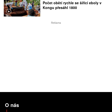
Počet obětí rychle se šířící eboly v
Kongu přesáhl 1800
Reklama
O nás