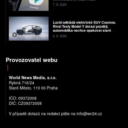
7. 8. 2026
Lucid odkládá elektrické SUV Cosmos.
Rival Tesly Model Y dorazí později,
automobilka nechce opakovat staré
chyby
6. 8. 2026
Provozovatel webu
World News Media, s.r.o.
Rybná 716/24
Staré Město, 110 00 Praha
IČO: 09372008
DIČ: CZ09372008
V případě dotazů na redakci pište na info@wn24.cz