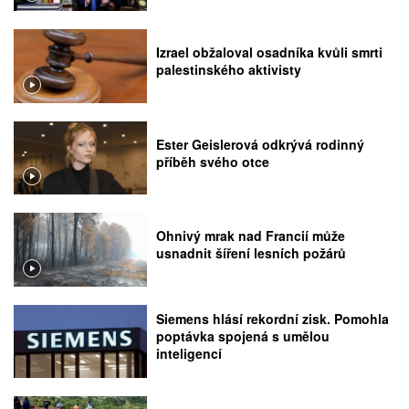
rozhodnutí Nejvyššího soudu
Izrael obžaloval osadníka kvůli smrti
palestinského aktivisty
Ester Geislerová odkrývá rodinný
příběh svého otce
Ohnivý mrak nad Francií může
usnadnit šíření lesních požárů
Siemens hlásí rekordní zisk. Pomohla
poptávka spojená s umělou
inteligencí