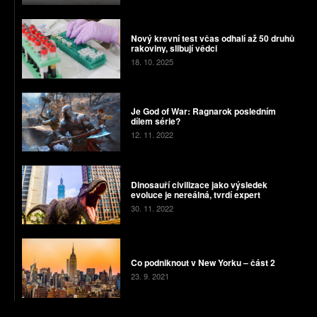
Nový krevní test včas odhalí až 50 druhů
rakoviny, slibují vědci
18. 10. 2025
Je God of War: Ragnarok posledním
dílem série?
12. 11. 2022
Dinosauří civilizace jako výsledek
evoluce je nereálná, tvrdí expert
30. 11. 2022
Co podniknout v New Yorku – část 2
23. 9. 2021