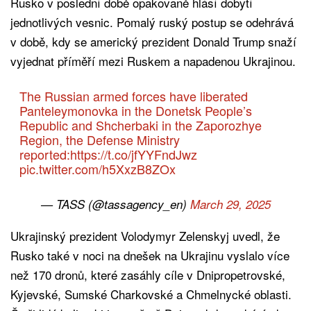
Rusko v poslední době opakovaně hlásí dobytí
jednotlivých vesnic. Pomalý ruský postup se odehrává
v době, kdy se americký prezident Donald Trump snaží
vyjednat příměří mezi Ruskem a napadenou Ukrajinou.
The Russian armed forces have liberated
Panteleymonovka in the Donetsk People’s
Republic and Shcherbaki in the Zaporozhye
Region, the Defense Ministry
reported:
https://t.co/jfYYFndJwz
pic.twitter.com/h5XxzB8ZOx
— TASS (@tassagency_en)
March 29, 2025
Ukrajinský prezident Volodymyr Zelenskyj uvedl, že
Rusko také v noci na dnešek na Ukrajinu vyslalo více
než 170 dronů, které zasáhly cíle v Dnipropetrovské,
Kyjevské, Sumské Charkovské a Chmelnycké oblasti.