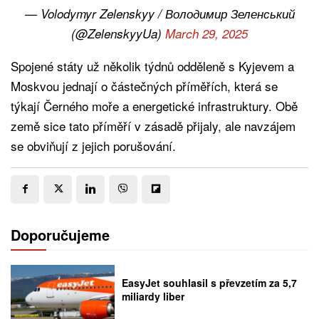
— Volodymyr Zelenskyy / Володимир Зеленський
(@ZelenskyyUa)
March 29, 2025
Spojené státy už několik týdnů odděleně s Kyjevem a
Moskvou jednají o částečných příměřích, která se
týkají Černého moře a energetické infrastruktury. Obě
země sice tato příměří v zásadě přijaly, ale navzájem
se obviňují z jejich porušování.
Doporučujeme
EasyJet souhlasil s převzetím za 5,7
miliardy liber