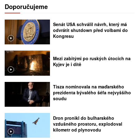
Doporučujeme
Senát USA schválil návrh, který má
odvrátit shutdown před volbami do
Kongresu
Mezi zabitými po ruských útocích na
Kyjev je i dítě
Tisza nominovala na maďarského
prezidenta bývalého šéfa nejvyššího
soudu
Dron pronikl do bulharského
vzdušného prostoru, explodoval
kilometr od plynovodu