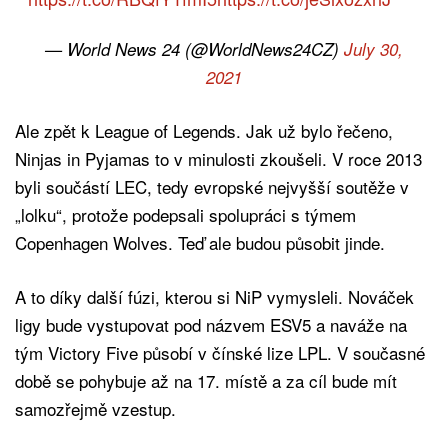
— World News 24 (@WorldNews24CZ)
July 30,
2021
Ale zpět k League of Legends. Jak už bylo řečeno,
Ninjas in Pyjamas to v minulosti zkoušeli. V roce 2013
byli součástí LEC, tedy evropské nejvyšší soutěže v
„lolku“, protože podepsali spolupráci s týmem
Copenhagen Wolves. Teď ale budou působit jinde.
A to díky další fúzi, kterou si NiP vymysleli. Nováček
ligy bude vystupovat pod názvem ESV5 a naváže na
tým Victory Five působí v čínské lize LPL. V současné
době se pohybuje až na 17. místě a za cíl bude mít
samozřejmě vzestup.