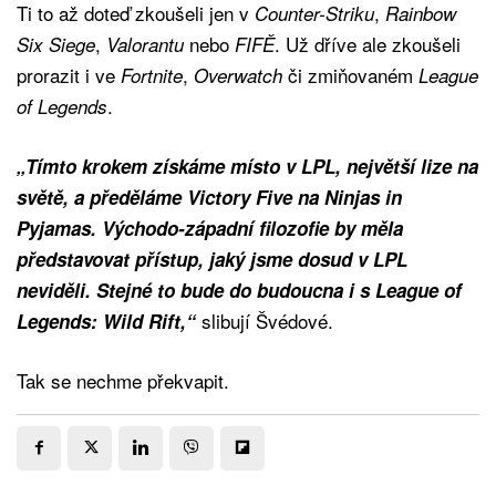
Ti to až doteď zkoušeli jen v
,
Counter-Striku
Rainbow
,
nebo
. Už dříve ale zkoušeli
Six Siege
Valorantu
FIFĚ
prorazit i ve
,
či zmiňovaném
Fortnite
Overwatch
League
.
of Legends
„Tímto krokem získáme místo v LPL, největší lize na
světě, a předěláme Victory Five na Ninjas in
Pyjamas. Východo-západní filozofie by měla
představovat přístup, jaký jsme dosud v LPL
neviděli. Stejné to bude do budoucna i s League of
slibují Švédové.
Legends: Wild Rift,“
Tak se nechme překvapit.