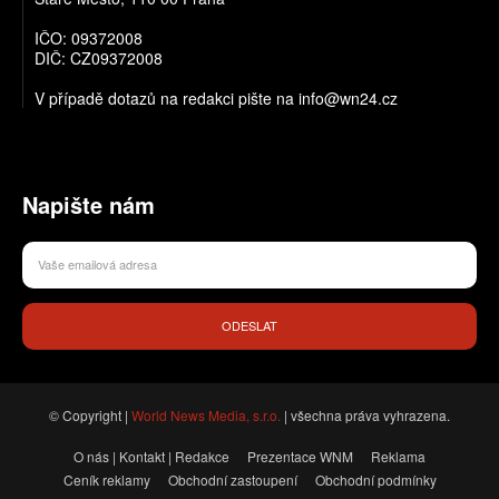
IČO: 09372008
DIČ: CZ09372008
V případě dotazů na redakci pište na info@wn24.cz
Napište nám
ODESLAT
© Copyright |
World News Media, s.r.o.
| všechna práva vyhrazena.
O nás | Kontakt | Redakce
Prezentace WNM
Reklama
Ceník reklamy
Obchodní zastoupení
Obchodní podmínky