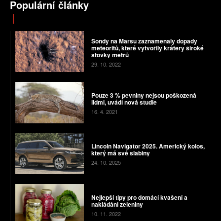
Populární články
Sondy na Marsu zaznamenaly dopady
meteoritů, které vytvořily krátery široké
stovky metrů
29. 10. 2022
Pouze 3 % pevniny nejsou poškozená
lidmi, uvádí nová studie
16. 4. 2021
Lincoln Navigator 2025. Americký kolos,
který má své slabiny
24. 10. 2025
Nejlepší tipy pro domácí kvašení a
nakládání zeleniny
10. 11. 2022