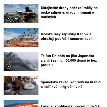
Ukrajinské drony opět zaútočily na
ruské rafinérie, úřady informují o
raněných
Mořské řasy zaplavují Karibik a
ohrožují pobřeží i cestovní ruch
Tajfun Dolphin na jihu Japonska
zranil šest lidí, 50.000 domů je bez
proudu
Španělsko zavádí kontroly na hranici
s Itálií kvůli migrační vlně
EasyJet souhlasil s převzetím za 5,7