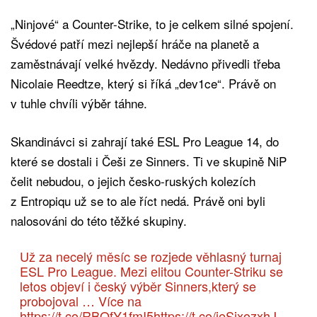
„Ninjové“ a Counter-Strike, to je celkem silné spojení.
Švédové patří mezi nejlepší hráče na planetě a
zaměstnávají velké hvězdy. Nedávno přivedli třeba
Nicolaie Reedtze, který si říká „dev1ce“. Právě on
v tuhle chvíli výběr táhne.
Skandinávci si zahrají také ESL Pro League 14, do
které se dostali i Češi ze Sinners. Ti ve skupině NiP
čelit nebudou, o jejich česko-ruských kolezích
z Entropiqu už se to ale říct nedá. Právě oni byli
nalosováni do této těžké skupiny.
Už za necelý měsíc se rozjede věhlasný turnaj
ESL Pro League. Mezi elitou Counter-Striku se
letos objeví i český výběr Sinners,který se
probojoval … Více na
https://t.co/RBQfY1fmI5
https://t.co/jeSixozxhJ