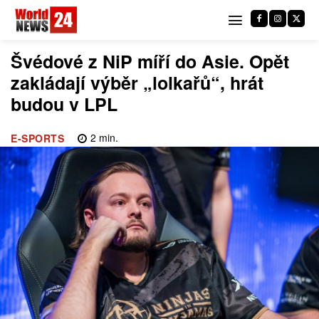
Švédové z NiP míří do Asie. Opět
zakládají výběr „lolkařů“, hrát
budou v LPL
2
min.
E-SPORTS