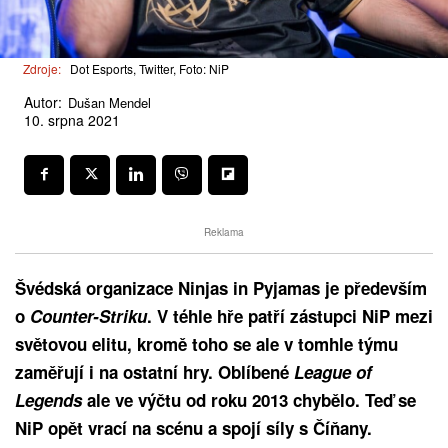
Zdroje:
Dot Esports, Twitter, Foto: NiP
Autor:
Dušan Mendel
10. srpna 2021
Reklama
Švédská organizace Ninjas in Pyjamas je především
o
Counter-Striku
. V téhle hře patří zástupci NiP mezi
světovou elitu, kromě toho se ale v tomhle týmu
zaměřují i na ostatní hry. Oblíbené
League of
Legends
ale ve výčtu od roku 2013 chybělo. Teď se
NiP opět vrací na scénu a spojí síly s Číňany.