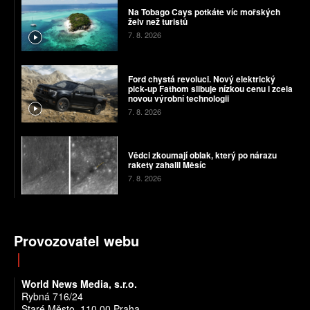
Na Tobago Cays potkáte víc mořských
želv než turistů
7. 8. 2026
Ford chystá revoluci. Nový elektrický
pick-up Fathom slibuje nízkou cenu i zcela
novou výrobní technologii
7. 8. 2026
Vědci zkoumají oblak, který po nárazu
rakety zahalil Měsíc
7. 8. 2026
Provozovatel webu
World News Media, s.r.o.
Rybná 716/24
Staré Město, 110 00 Praha