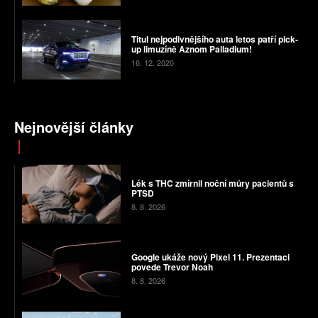
Titul nejpodivnějšího auta letos patří pick-
up limuzíně Aznom Palladium!
16. 12. 2020
Nejnovější články
Lék s THC zmírnil noční můry pacientů s
PTSD
8. 8. 2026
Google ukáže nový Pixel 11. Prezentaci
povede Trevor Noah
8. 8. 2026