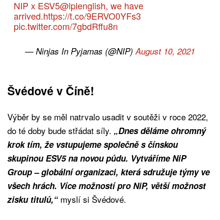
NIP x ESV5
@lplenglish
, we have
arrived.
https://t.co/9ERVO0YFs3
pic.twitter.com/7gbdRffu8n
— Ninjas In Pyjamas (@NIP)
August 10, 2021
Švédové v Číně!
Výběr by se měl natrvalo usadit v soutěži v roce 2022,
do té doby bude střádat síly.
„Dnes děláme ohromný
krok tím, že vstupujeme společně s čínskou
skupinou ESV5 na novou půdu. Vytváříme NiP
Group – globální organizaci, která sdružuje týmy ve
všech hrách. Více možností pro NiP, větší možnost
myslí si Švédové.
zisku titulů,“