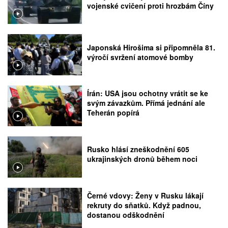
vojenské cvičení proti hrozbám Číny
Japonská Hirošima si připomněla 81.
výročí svržení atomové bomby
Írán: USA jsou ochotny vrátit se ke
svým závazkům. Přímá jednání ale
Teherán popírá
Rusko hlásí zneškodnění 605
ukrajinských dronů během noci
Černé vdovy: Ženy v Rusku lákají
rekruty do sňatků. Když padnou,
dostanou odškodnění