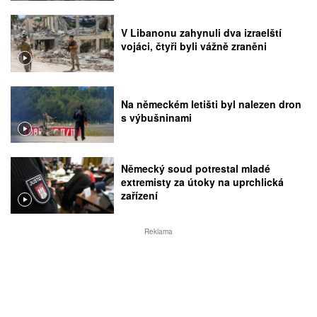
V Libanonu zahynuli dva izraelští
vojáci, čtyři byli vážně zraněni
Na německém letišti byl nalezen dron
s výbušninami
Německý soud potrestal mladé
extremisty za útoky na uprchlická
zařízení
Reklama