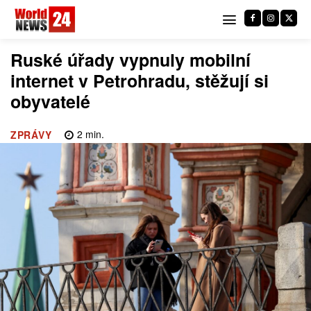
Ruské úřady vypnuly mobilní
internet v Petrohradu, stěžují si
obyvatelé
2
min.
ZPRÁVY