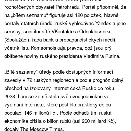
rozhořčených obyvatel Petrohradu. Portál připomněl, že
na „bílém seznamu“ figuruje asi 120 položek, hlavně
portály státních úřadů, ruský vyhledávač Yandex a jeho
servisy, sociální sítě VKontakte a Odnoklassniki
(Spolužáci), řada bank a propagandistických médií,
včetně listu Komsomolskaja pravda, což jsou prý
oblíbené noviny ruského prezidenta Vladimira Putina.
„Bílé seznamy“ úřady podle dostupných informací
zavedly v 72 ruských regionech a podle prognóz úplný
přechod na izolovaný internet čeká Rusko do roku
2028. Loni se země stala světovou jedničkou ve
vypínání internetu, které postihlo prakticky celou
populaci 146 milionů lidí. Podle odhadů tím ruská
ekonomika přišla o bilion rublů (asi 260 miliard Kč),
dodaly The Moscow Times.