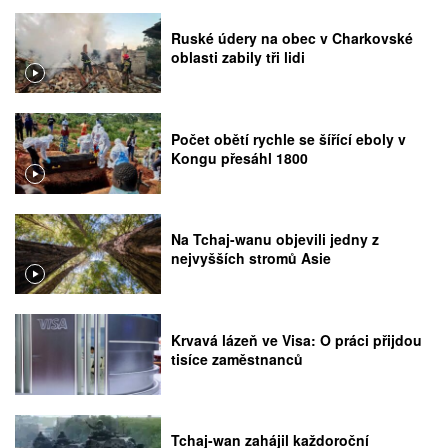
Ruské údery na obec v Charkovské
oblasti zabily tři lidi
Počet obětí rychle se šířící eboly v
Kongu přesáhl 1800
Na Tchaj-wanu objevili jedny z
nejvyšších stromů Asie
Krvavá lázeň ve Visa: O práci přijdou
tisíce zaměstnanců
Tchaj-wan zahájil každoroční