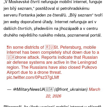
„V Moskevské čtvrti nefunguje mobilní internet, funguje
jen bílý seznam,“ postěžoval si petrohradskému
serveru Fontanka jeden ze čtenářů. „Bílý seznam“ tvoří
jen weby doporučené úřady. Internet nefunguje ani v
dalších čtvrtích, především na jihozápadě a v centru
druhého největšího ruského města, poznamenal portál.
❗️In some districts of 🇷🇺St. Petersburg, mobile
internet has been completely shut down due to a
🇺🇦drone attack. Reports indicate that Russian
air defense systems are active in the Leningrad
region. The Russians have also closed Pulkovo
Airport due to a drone threat.
pic.twitter.com/0Psz37gLMf
— 🪖MilitaryNewsUA🇺🇦 (@front_ukrainian)
March
22, 2026
Připomněl, že úřady vypínají mobilní internet v případě,