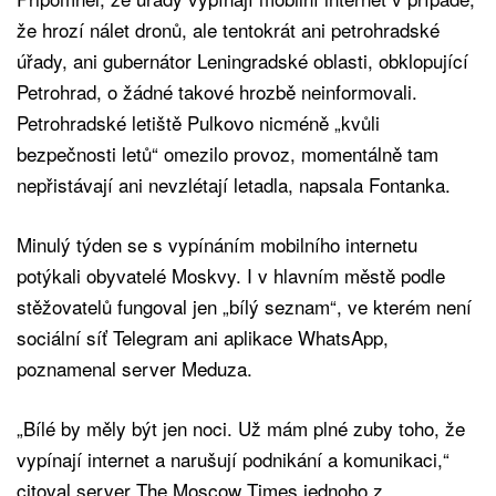
že hrozí nálet dronů, ale tentokrát ani petrohradské
úřady, ani gubernátor Leningradské oblasti, obklopující
Petrohrad, o žádné takové hrozbě neinformovali.
Petrohradské letiště Pulkovo nicméně „kvůli
bezpečnosti letů“ omezilo provoz, momentálně tam
nepřistávají ani nevzlétají letadla, napsala Fontanka.
Minulý týden se s vypínáním mobilního internetu
potýkali obyvatelé Moskvy. I v hlavním městě podle
stěžovatelů fungoval jen „bílý seznam“, ve kterém není
sociální síť Telegram ani aplikace WhatsApp,
poznamenal server Meduza.
„Bílé by měly být jen noci. Už mám plné zuby toho, že
vypínají internet a narušují podnikání a komunikaci,“
citoval server The Moscow Times jednoho z