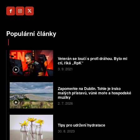
Populární články
Veterán se loučí s profi dráhou. Bylo mi
ctí, říká „RpK“
3. 9. 2021
Zapomeňte na Dublin. Tohle je Irsko
malých přístavů, vůně moře a hospodské
muziky
2. 7. 2026
Tipy pro udržení hydratace
30. 8. 2023