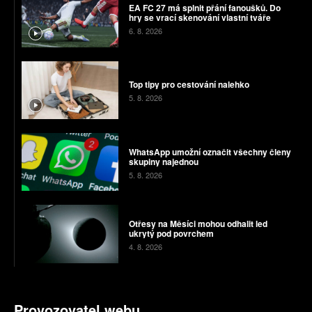
EA FC 27 má splnit přání fanoušků. Do
hry se vrací skenování vlastní tváře
6. 8. 2026
Top tipy pro cestování nalehko
5. 8. 2026
WhatsApp umožní označit všechny členy
skupiny najednou
5. 8. 2026
Otřesy na Měsíci mohou odhalit led
ukrytý pod povrchem
4. 8. 2026
Provozovatel webu