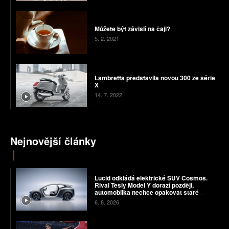
Můžete být závislí na čaji?
5. 2. 2021
Lambretta představila novou 300 ze série
X
14. 7. 2022
Nejnovější články
Lucid odkládá elektrické SUV Cosmos.
Rival Tesly Model Y dorazí později,
automobilka nechce opakovat staré
chyby
6. 8. 2026