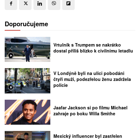
Doporučujeme
Vrtulník s Trumpem se nakrátko
dostal příliš blízko k civilnímu letadlu
V Londýně byli na ulici pobodáni
čtyři muži, podezřelou ženu zadržela
policie
Jaafar Jackson si po filmu Michael
zahraje po boku Willa Smithe
Mexický influencer byl zastřelen