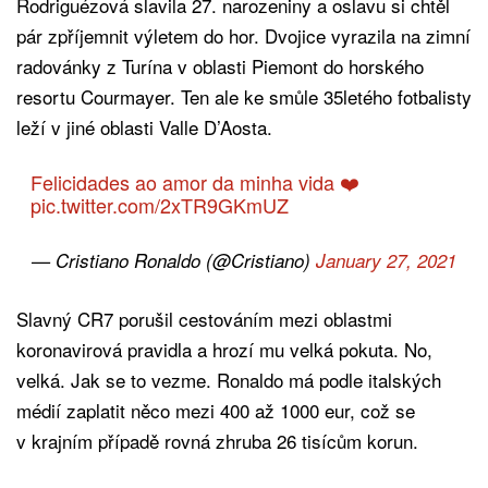
Rodriguézová slavila 27. narozeniny a oslavu si chtěl
pár zpříjemnit výletem do hor. Dvojice vyrazila na zimní
radovánky z Turína v oblasti Piemont do horského
resortu Courmayer. Ten ale ke smůle 35letého fotbalisty
leží v jiné oblasti Valle D’Aosta.
Felicidades ao amor da minha vida ❤️
pic.twitter.com/2xTR9GKmUZ
— Cristiano Ronaldo (@Cristiano)
January 27, 2021
Slavný CR7 porušil cestováním mezi oblastmi
koronavirová pravidla a hrozí mu velká pokuta. No,
velká. Jak se to vezme. Ronaldo má podle italských
médií zaplatit něco mezi 400 až 1000 eur, což se
v krajním případě rovná zhruba 26 tisícům korun.