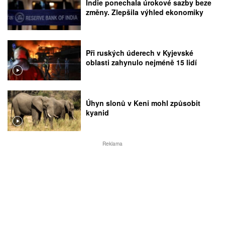
Indie ponechala úrokové sazby beze
změny. Zlepšila výhled ekonomiky
Při ruských úderech v Kyjevské
oblasti zahynulo nejméně 15 lidí
Úhyn slonů v Keni mohl způsobit
kyanid
Reklama