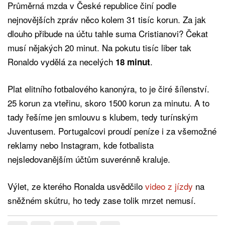
Průměrná mzda v České republice činí podle
nejnovějších zpráv něco kolem 31 tisíc korun. Za jak
dlouho přibude na účtu tahle suma Cristianovi? Čekat
musí nějakých 20 minut. Na pokutu tisíc liber tak
Ronaldo vydělá za necelých
.
18 minut
Plat elitního fotbalového kanonýra, to je čiré šílenství.
25 korun za vteřinu, skoro 1500 korun za minutu. A to
tady řešíme jen smlouvu s klubem, tedy turínským
Juventusem. Portugalcovi proudí peníze i za všemožné
reklamy nebo Instagram, kde fotbalista
nejsledovanějším účtům suverénně kraluje.
Výlet, ze kterého Ronalda usvědčilo
video z jízdy
na
sněžném skútru, ho tedy zase tolik mrzet nemusí.