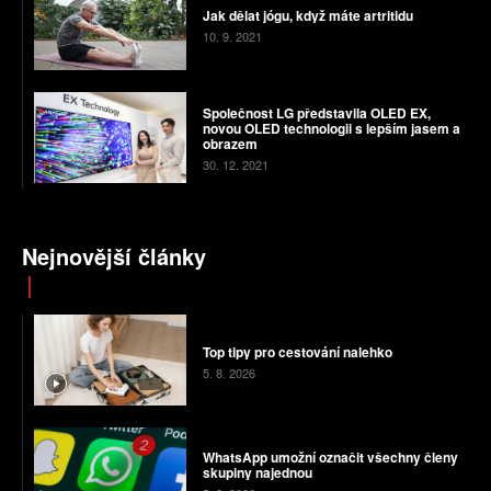
Jak dělat jógu, když máte artritidu
10. 9. 2021
Společnost LG představila OLED EX,
novou OLED technologii s lepším jasem a
obrazem
30. 12. 2021
Nejnovější články
Top tipy pro cestování nalehko
5. 8. 2026
WhatsApp umožní označit všechny členy
skupiny najednou