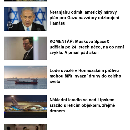
Netanjahu odmítl americký mírový
plán pro Gazu navzdory odzbrojení
Hamásu
KOMENTÁŘ: Muskova SpaceX
udělala po 24 letech něco, na co není
zvyklá. A přišel pád akcií
Lodě uvázlé v Hormuzském průlivu
mohou šířit invazní druhy do celého
světa
Nákladní letadlo se nad Lipskem
srazilo s letícím objektem, zřejmě
dronem