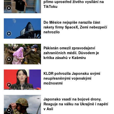
přímo uprostřed živého vysílání na
TikToku
Do Měsíce nejspíše narazila část
rakety firmy SpaceX, Zemi nebezpečí
nehrozilo
Pákistán omezil zpravodajství
zahraničních médií. Důvodem je
kritika zásahů v Kašmíru
KLDR pohrozila Japonsku svými
neupřesněnými vojenskými
možnostmi
Japonsko vsadí na bojové drony.
Reaguje na válku na Ukrajině i napětí
v Asii