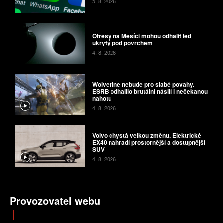
5. 8. 2026
Otřesy na Měsíci mohou odhalit led
ukrytý pod povrchem
4. 8. 2026
Wolverine nebude pro slabé povahy.
ESRB odhalilo brutální násilí i nečekanou
nahotu
4. 8. 2026
Volvo chystá velkou změnu. Elektrické
EX40 nahradí prostornější a dostupnější
SUV
4. 8. 2026
Provozovatel webu