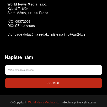
World News Media, s.r.o.
Rybná 716/24
Staré Město, 110 00 Praha
IČO: 09372008
DIČ: CZ09372008
V případě dotazů na redakci pište na info@wn24.cz
Napište nám
ODESLAT
© Copyright |
World News Media, s.r.o.
| všechna práva vyhrazena.