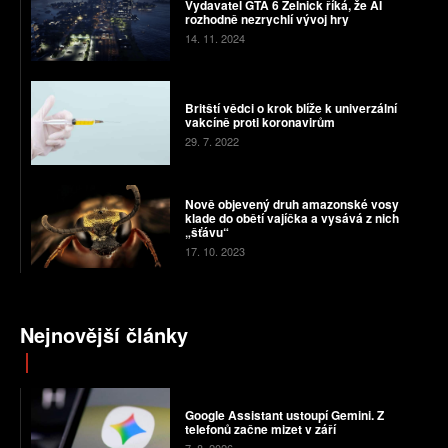
Vydavatel GTA 6 Zelnick říká, že AI
rozhodně nezrychlí vývoj hry
14. 11. 2024
Britští vědci o krok blíže k univerzální
vakcíně proti koronavirům
29. 7. 2022
Nově objevený druh amazonské vosy
klade do obětí vajíčka a vysává z nich
„šťávu“
17. 10. 2023
Nejnovější články
Google Assistant ustoupí Gemini. Z
telefonů začne mizet v září
7. 8. 2026