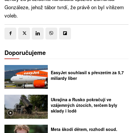
Gonzáleze, jehož tábor tvrdí, že právě on byl vítězem
voleb.
Doporučujeme
EasyJet souhlasil s převzetím za 5,7
miliardy liber
Ukrajina a Rusko pokračují ve
vzájemných útocích, terčem byly
sklady i lodě
Meta škodí dětem, rozhodl soud.