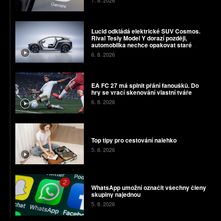
Lucid odkládá elektrické SUV Cosmos.
Rival Tesly Model Y dorazí později,
automobilka nechce opakovat staré
chyby
6. 8. 2026
EA FC 27 má splnit přání fanoušků. Do
hry se vrací skenování vlastní tváře
6. 8. 2026
Top tipy pro cestování nalehko
5. 8. 2026
WhatsApp umožní označit všechny členy
skupiny najednou
5. 8. 2026