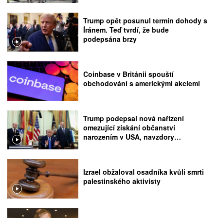
Trump opět posunul termín dohody s
Íránem. Teď tvrdí, že bude
podepsána brzy
Coinbase v Británii spouští
obchodování s americkými akciemi
Trump podepsal nová nařízení
omezující získání občanství
narozením v USA, navzdory
rozhodnutí Nejvyššího soudu
Izrael obžaloval osadníka kvůli smrti
palestinského aktivisty