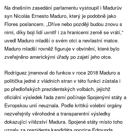
Na dnešním zasedání parlamentu vystoupil i Madurův
syn Nicolás Ernesto Maduro, který je podobně jako
Flores poslancem. „Dříve nebo později budou znovu s
nimi, díky boji lidí uvnitř i za hranicemi země se vrátí,“
uvedl Maduro mladší o svém otci a nevlastní matce.
Maduro mladší rovněž figuruje v obvinění, které bylo
zveřejněno americkými úřady po zajetí jeho otce.
Rodríguez jmenoval do funkce v roce 2018 Maduro a
politička jedné z vládních stran v této funkci zůstala i
po předloňských prezidentských volbách, jejichž
oficiální výsledek řada zemí počínaje Spojenými státy a
Evropskou unií neuznala. Podle kritiků volební orgány
nezveřejnily věrohodné a transparentní výsledky
dokazující vítězství Madura. Spojené státy místo toho
uznaly za prezidenta kandidáta opozice Edmunda