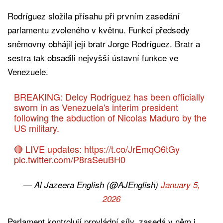
Rodríguez složila přísahu při prvním zasedání
parlamentu zvoleného v květnu. Funkci předsedy
sněmovny obhájil její bratr Jorge Rodríguez. Bratr a
sestra tak obsadili nejvyšší ústavní funkce ve
Venezuele.
BREAKING: Delcy Rodriguez has been officially
sworn in as Venezuela's interim president
following the abduction of Nicolas Maduro by the
US military.
🔴 LIVE updates:
https://t.co/JrEmqO6tGy
pic.twitter.com/P8raSeuBH0
— Al Jazeera English (@AJEnglish)
January 5,
2026
Parlament kontrolují provládní síly, zasedá v něm i