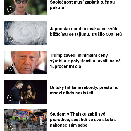
Společnost musí zaplatit tučnou
pokutu
Japonsko nařídilo evakuace kvůli
blížícímu se tajfunu, zrušilo 500 letů
Trump zavedl minimální ceny
výrobků z polykřemíku, uvalil na ně
15procentní clo
Britský hit láme rekordy, přesto ho
mnozí nikdy neslyšeli
Student v Thajsku zabil své
prarodiče, šest lidí ve své škole a
nakonec sám sebe