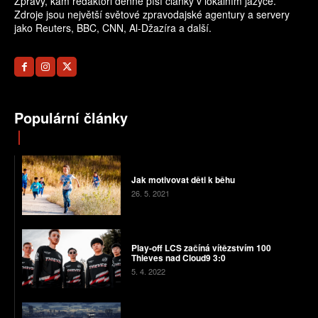
Zprávy, kam redaktoři denně píší články v lokálním jazyce.
Zdroje jsou největší světové zpravodajské agentury a servery
jako Reuters, BBC, CNN, Al-Džazíra a další.
Populární články
Jak motivovat děti k běhu
26. 5. 2021
Play-off LCS začíná vítězstvím 100
Thieves nad Cloud9 3:0
5. 4. 2022