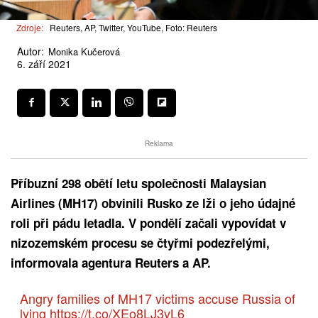
Zdroje:
Reuters, AP, Twitter, YouTube, Foto: Reuters
Autor:
Monika Kučerová
6. září 2021
Reklama
Příbuzní 298 obětí letu společnosti Malaysian
Airlines (MH17) obvinili Rusko ze lži o jeho údajné
roli při pádu letadla. V pondělí začali vypovídat v
nizozemském procesu se čtyřmi podezřelými,
informovala agentura Reuters a AP.
Angry families of MH17 victims accuse Russia of
lying
https://t.co/XEo8LJ3vL6