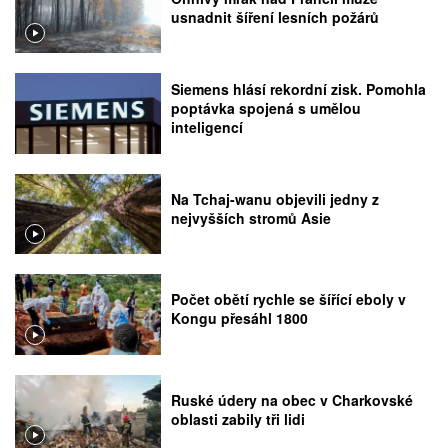
usnadnit šíření lesních požárů
Siemens hlásí rekordní zisk. Pomohla
poptávka spojená s umělou
inteligencí
Na Tchaj-wanu objevili jedny z
nejvyšších stromů Asie
Počet obětí rychle se šířící eboly v
Kongu přesáhl 1800
Ruské údery na obec v Charkovské
oblasti zabily tři lidi