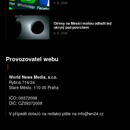
5. 8. 2026
Otřesy na Měsíci mohou odhalit led
ukrytý pod povrchem
4. 8. 2026
Provozovatel webu
World News Media, s.r.o.
Rybná 716/24
Staré Město, 110 00 Praha
IČO: 09372008
DIČ: CZ09372008
V případě dotazů na redakci pište na info@wn24.cz