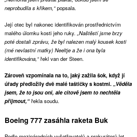
popsala.
neprobudila s křikem,“
Její otec byl nakonec identifikován prostřednictvím
malého úlomku kosti jeho ruky.
„Naštěstí jsme brzy
poté dostali zprávu, že byl nalezen malý kousek kosti
(mé nevlastní matky) Neeltje a že i ona byla
řekl van der Steen.
identifikována,“
Zároveň vzpomínala na to, jaký zažila šok, když jí
úřady předložily dvě malé taštičky s kostmi.
„Věděla
jsem, že to jsou oni, ale citově jsem to nechtěla
řekla soudu.
přijmout,“
Boeing 777 zasáhla raketa Buk
Podle mezinárodních vyšetřovatelů a prokurátorů let