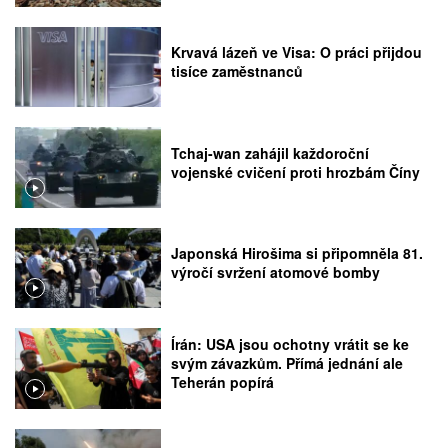
Krvavá lázeň ve Visa: O práci přijdou
tisíce zaměstnanců
Tchaj-wan zahájil každoroční
vojenské cvičení proti hrozbám Číny
Japonská Hirošima si připomněla 81.
výročí svržení atomové bomby
Írán: USA jsou ochotny vrátit se ke
svým závazkům. Přímá jednání ale
Teherán popírá