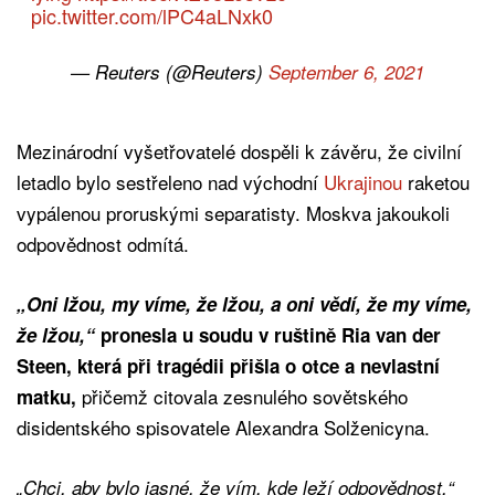
pic.twitter.com/lPC4aLNxk0
— Reuters (@Reuters)
September 6, 2021
Mezinárodní vyšetřovatelé dospěli k závěru, že civilní
letadlo bylo sestřeleno nad východní
Ukrajinou
raketou
vypálenou proruskými separatisty. Moskva jakoukoli
odpovědnost odmítá.
„Oni lžou, my víme, že lžou, a oni vědí, že my víme,
že lžou,“
pronesla u soudu v ruštině Ria van der
Steen, která při tragédii přišla o otce a nevlastní
přičemž citovala zesnulého sovětského
matku,
disidentského spisovatele Alexandra Solženicyna.
„Chci, aby bylo jasné, že vím, kde leží odpovědnost,“