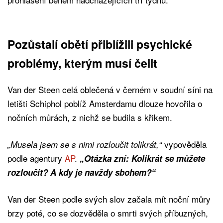
Pozůstalí obětí přiblížili psychické
problémy, kterým musí čelit
Van der Steen celá oblečená v černém v soudní síni na
letišti Schiphol poblíž Amsterdamu dlouze hovořila o
nočních můrách, z nichž se budila s křikem.
vypověděla
„Musela jsem se s nimi rozloučit tolikrát,“
podle agentury
AP
.
„
Otázka zní: Kolikrát se můžete
rozloučit? A kdy je navždy sbohem?“
Van der Steen podle svých slov začala mít noční můry
brzy poté, co se dozvěděla o smrti svých příbuzných,