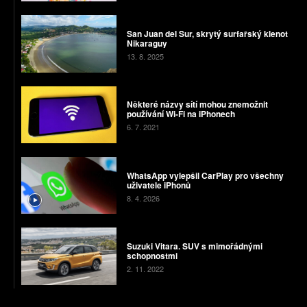
San Juan del Sur, skrytý surfařský klenot
Nikaraguy
13. 8. 2025
Některé názvy sítí mohou znemožnit
používání Wi-Fi na iPhonech
6. 7. 2021
WhatsApp vylepšil CarPlay pro všechny
uživatele iPhonů
8. 4. 2026
Suzuki Vitara. SUV s mimořádnými
schopnostmi
2. 11. 2022