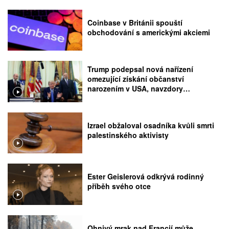
Coinbase v Británii spouští
obchodování s americkými akciemi
Trump podepsal nová nařízení
omezující získání občanství
narozením v USA, navzdory
rozhodnutí Nejvyššího soudu
Izrael obžaloval osadníka kvůli smrti
palestinského aktivisty
Ester Geislerová odkrývá rodinný
příběh svého otce
Ohnivý mrak nad Francií může