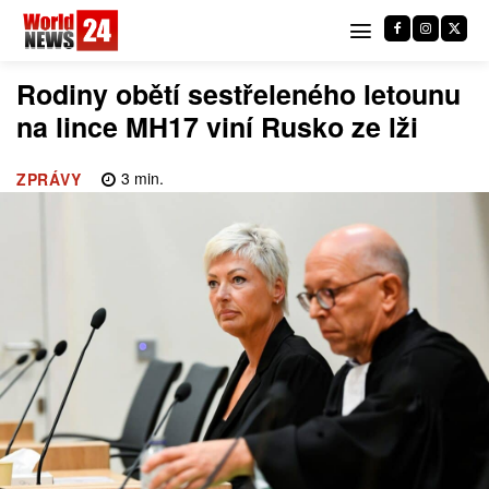
Rodiny obětí sestřeleného letounu
na lince MH17 viní Rusko ze lži
3
min.
ZPRÁVY