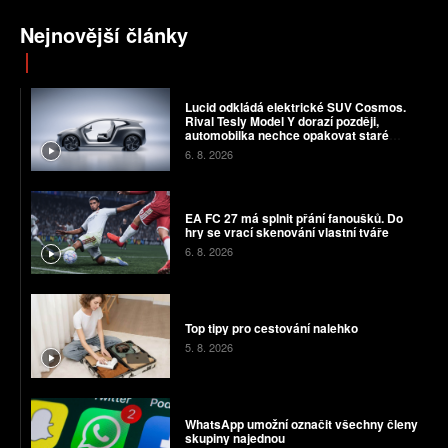
Nejnovější články
Lucid odkládá elektrické SUV Cosmos.
Rival Tesly Model Y dorazí později,
automobilka nechce opakovat staré
chyby
6. 8. 2026
EA FC 27 má splnit přání fanoušků. Do
hry se vrací skenování vlastní tváře
6. 8. 2026
Top tipy pro cestování nalehko
5. 8. 2026
WhatsApp umožní označit všechny členy
skupiny najednou