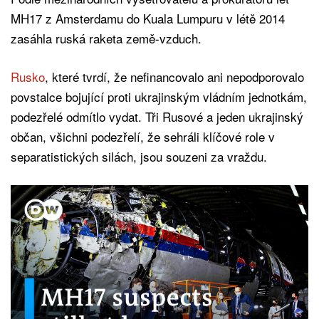
MH17 z Amsterdamu do Kuala Lumpuru v létě 2014
zasáhla ruská raketa země-vzduch.
Rusko
, které tvrdí, že nefinancovalo ani nepodporovalo
povstalce bojující proti ukrajinským vládním jednotkám,
podezřelé odmítlo vydat. Tři Rusové a jeden ukrajinský
občan, všichni podezřelí, že sehráli klíčové role v
separatistických silách, jsou souzeni za vraždu.