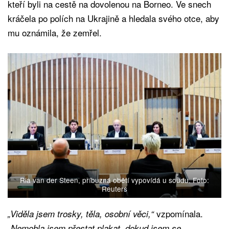
kteří byli na cestě na dovolenou na Borneo. Ve snech
kráčela po polích na Ukrajině a hledala svého otce, aby
mu oznámila, že zemřel.
Ria van der Steen, příbuzná obětí vypovídá u soudu. Foto:
Reuters
vzpomínala.
„Viděla jsem trosky, těla, osobní věci,“
„Nemohla jsem přestat plakat, dokud jsem se