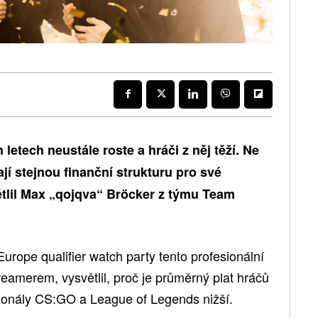
letech neustále roste a hráči z něj těží. Ne
í stejnou finanční strukturu pro své
ětlil Max „qojqva“ Bröcker z týmu Team
urope qualifier watch party tento profesionální
treamerem, vysvětlil, proč je průměrný plat hráčů
sionály CS:GO a League of Legends nižší.