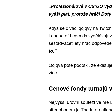
„Profesionálové v CS:GO vyd
vyšší plat, protože hráči Doty
Když se diváci qojqvy na Twitchi
League of Legends vydělávají
šestadvacetiletý hráč odpovědě
to.“
Qojqva poté podotkl, že existuj
více.
Cenové fondy turnajů 
Nejvyšší úrovní soutěží ve hře D
středobodem je The Internationa