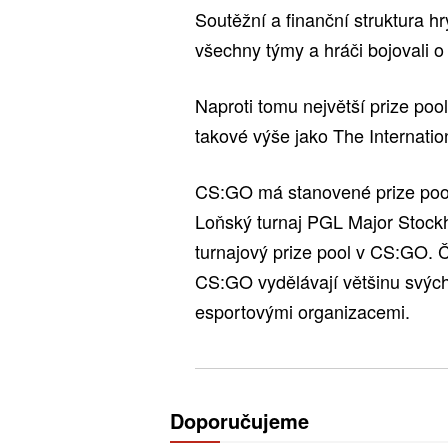
Soutěžní a finanční struktura h
všechny týmy a hráči bojovali o k
Naproti tomu největší prize p
takové výše jako The Internatio
CS:GO má stanovené prize pooly,
Loňský turnaj PGL Major Stockh
turnajový prize pool v CS:GO. Č
CS:GO vydělávají většinu svých
esportovými organizacemi.
Doporučujeme