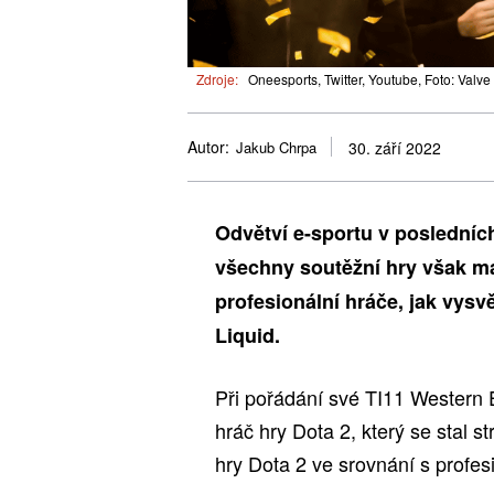
Zdroje:
Oneesports, Twitter, Youtube, Foto: Valve
Autor:
Jakub Chrpa
30. září 2022
Odvětví e-sportu v posledních 
všechny soutěžní hry však maj
profesionální hráče, jak vysv
Liquid.
Při pořádání své TI11 Western E
hráč hry Dota 2, který se stal s
hry Dota 2 ve srovnání s profe