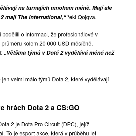
ělávají na turnajích mnohem méně
.
Mají ale
řekl Qojqva.
 2 mají The International,“
 podělili o informaci, že profesionálové v
 v průměru kolem 20 000 USD měsíčně,
l:
„Většina týmů v Dotě 2 vydělává méně než
e jen velmi málo týmů Dota 2, které vydělávají
ve hrách Dota 2 a CS:GO
ota 2 je Dota Pro Circuit (DPC), jejíž
l. To je esport akce, která v průběhu let