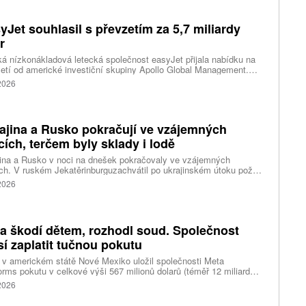
yJet souhlasil s převzetím za 5,7 miliardy
r
ká nízkonákladová letecká společnost easyJet přijala nabídku na
etí od americké investiční skupiny Apollo Global Management.
akce oceňuje aerolinku na 5,7 miliardy liber, tedy přibližně 162
 2026
rd korun.
ajina a Rusko pokračují ve vzájemných
cích, terčem byly sklady i lodě
ina a Rusko v noci na dnešek pokračovaly ve vzájemných
ch. V ruském Jekatěrinburguzachvátil po ukrajinském útoku požár
tické centrum ruského internetového prodejce Wildberries.
 2026
čnost o tom informovala bez podrobností na síti Telegram.
k ruské dronové útoky podle ukrajinských úřadů způsobily požár
ělských skladů v obci Balaklija v Charkovské oblasti na východě
iny, napsal Reuters.
a škodí dětem, rozhodl soud. Společnost
í zaplatit tučnou pokutu
v americkém státě Nové Mexiko uložil společnosti Meta
orms pokutu v celkové výši 567 milionů dolarů (téměř 12 miliard
) za újmu, kterou její platformy Facebook a Instagram působí
 2026
ým lidem. Firma musí změnit způsob ověřování věku.