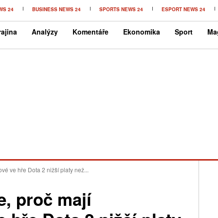
WS 24
BUSINESS NEWS 24
SPORTS NEWS 24
ESPORT NEWS 24
ajina
Analýzy
Komentáře
Ekonomika
Sport
Ma
vé ve hře Dota 2 nižší platy než...
e, proč mají