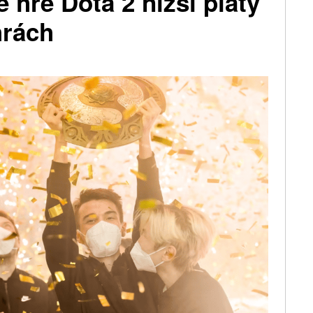
 hře Dota 2 nižší platy
hrách