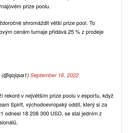
rnajovém prize poolu.
ždoročně shromáždit větší prize pool. To
kovým cenám turnaje přidává 25 % z prodeje
 (@qojqva1)
September 16, 2022
ží rekord v největším prize poolu v esportu, když
am Spirit, východoevropský oddíl, který si za
021 odnesl 18 208 300 USD, se stal jedním z
sionálů.