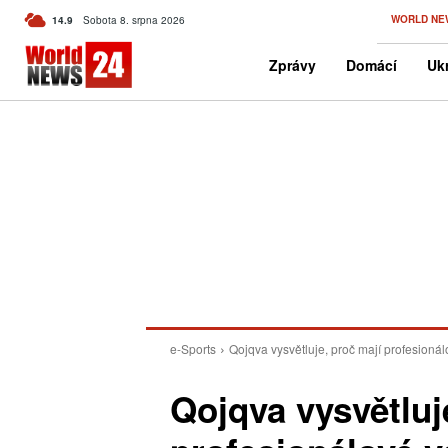
C
WORLD NE
14.9
Sobota 8. srpna 2026
Czech
Zprávy
Domácí
Ukr
e-Sports
Qojqva vysvětluje, proč mají profesionálo
Qojqva vysvětluj