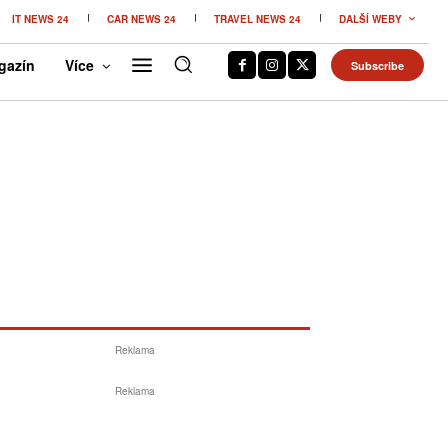
IT NEWS 24
CAR NEWS 24
TRAVEL NEWS 24
DALŠÍ WEBY
gazín
Více
Subscribe
Reklama
Reklama