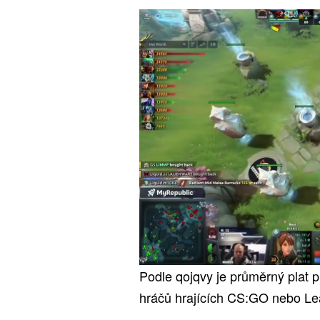
Podle qojqvy je průměrný plat p
hráčů hrajících CS:GO nebo Le