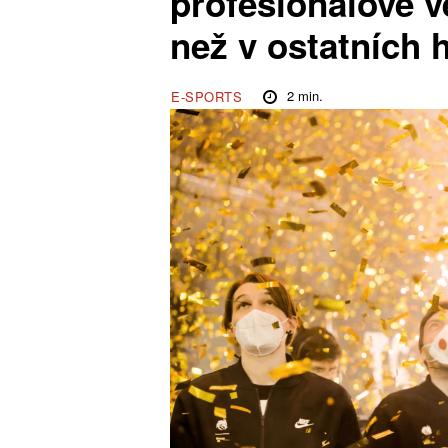
profesionálové ve
než v ostatních 
2
min.
E-SPORTS