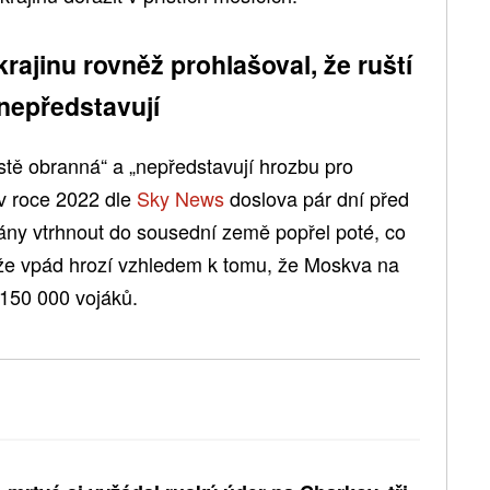
rajinu rovněž prohlašoval, že ruští
 nepředstavují
stě obranná“ a „nepředstavují hrozbu pro
 v roce 2022 dle
Sky News
doslova pár dní před
lány vtrhnout do sousední země popřel poté, co
, že vpád hrozí vzhledem k tomu, že Moskva na
 150 000 vojáků.