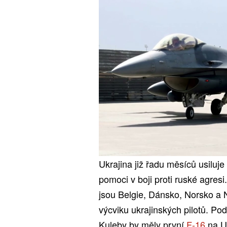
Ukrajina již řadu měsíců usiluje
pomoci v boji proti ruské agresi
jsou Belgie, Dánsko, Norsko a 
výcviku ukrajinských pilotů. Po
Kuleby by měly první
F-16
na Uk