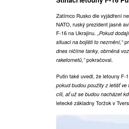
Zatímco Rusko dle vyjádření n
NATO, ruský prezident jasně av
F-16 na Ukrajinu.
„Pokud dodají 
pr
situaci na bojišti to nezmění,“
dnes ničíme tanky, obrněná vozi
pokračoval.
raketometů,“
Putin také uvedl, že letouny F
pokud budou použity z letišť ve 
cíli, ať už se budou nacházet kde
letecké základny Toržok v Tvers