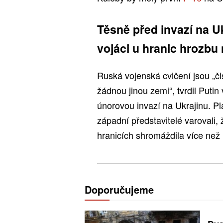
Těsně před invazí na Uk
vojáci u hranic hrozbu
Ruská vojenská cvičení jsou „či
žádnou jinou zemi“, tvrdil Putin
únorovou invazí na Ukrajinu. P
západní představitelé varovali
hranicích shromáždila více než
Doporučujeme