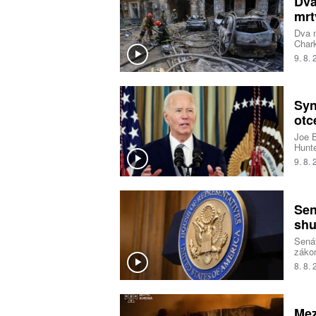
Dva
mrt
Dva m
Chark
druhé
9. 8.
desít
Dněpr
a 25 
Belgo
Syn
Alexa
dvou 
otc
Joe B
Hunte
ameri
9. 8.
Sen
shu
Senát
zákon
opatř
8. 8.
takz
nesch
Mez