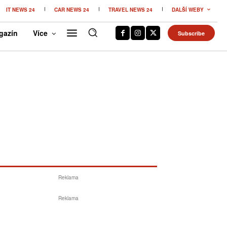
IT NEWS 24
CAR NEWS 24
TRAVEL NEWS 24
DALŠÍ WEBY
gazín
Více
Subscribe
Reklama
Reklama