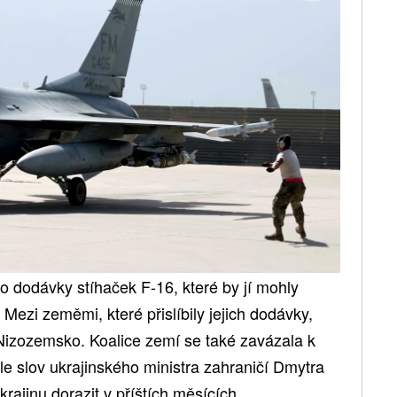
 o dodávky stíhaček F-16, které by jí mohly
. Mezi zeměmi, které přislíbily jejich dodávky,
Nizozemsko. Koalice zemí se také zavázala k
dle slov ukrajinského ministra zahraničí Dmytra
rajinu dorazit v příštích měsících.