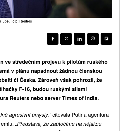
uTube, Foto: Reuters
in ve středečním projevu k pilotům ruského
 nemá v plánu napadnout žádnou členskou
baltí či Česka. Zároveň však pohrozil, že
íhačky F-16, budou ruskými silami
ura Reuters nebo server Times of India.
citovala Putina agentura
né agresivní úmysly,“
Kremlu.
„Představa, že zaútočíme na nějakou