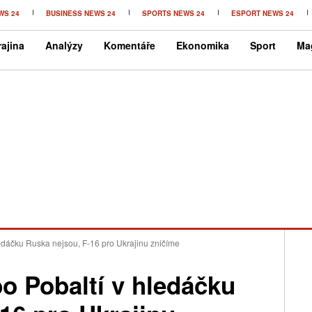
WS 24
BUSINESS NEWS 24
SPORTS NEWS 24
ESPORT NEWS 24
ajina
Analýzy
Komentáře
Ekonomika
Sport
Ma
edáčku Ruska nejsou, F-16 pro Ukrajinu zničíme
o Pobaltí v hledáčku