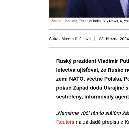
Zdroje:
Reuters, Times of India, Sky News, X, Yo
Autor:
Monika Kučerová
28. března 2024
Ruský prezident Vladimir Put
letectva ujišťoval, že Rusko
zemi NATO, včetně Polska, Po
pokud Západ dodá Ukrajině st
sestřeleny, informovaly agent
„Nemáme vůči těmto státům žád
Reuters
na základě přepisu z 