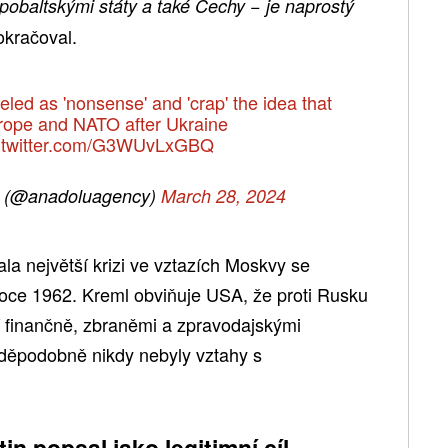
 pobaltskými státy a také Čechy − je naprostý
okračoval.
eled as 'nonsense' and 'crap' the idea that
urope and NATO after Ukraine
c.twitter.com/G3WUvLxGBQ
h (@anadoluagency)
March 28, 2024
la největší krizi ve vztazích Moskvy se
oce 1962. Kreml obviňuje USA, že proti Rusku
jí finančně, zbraněmi a zpravodajskými
vděpodobně nikdy nebyly vztahy s
in popsal jako legitimní cíl