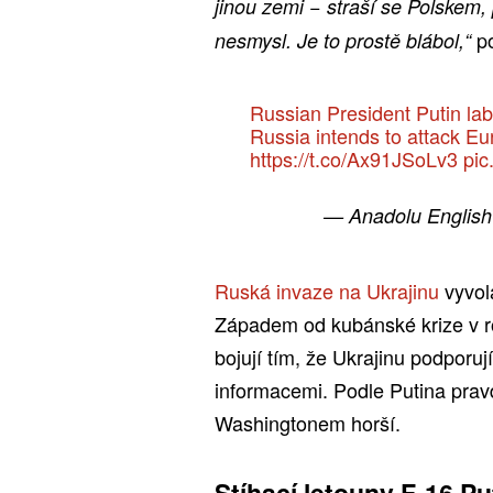
jinou zemi − straší se Polskem,
p
nesmysl. Je to prostě blábol,“
Russian President Putin lab
Russia intends to attack E
https://t.co/Ax91JSoLv3
pi
— Anadolu Englis
Ruská invaze na Ukrajinu
vyvola
Západem od kubánské krize v r
bojují tím, že Ukrajinu podporu
informacemi. Podle Putina pra
Washingtonem horší.
Stíhací letouny F-16 Put