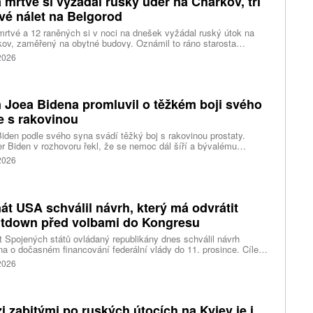
 mrtvé si vyžádal ruský úder na Charkov, tři
vé nálet na Belgorod
rtvé a 12 raněných si v noci na dnešek vyžádal ruský útok na
ov, zaměřený na obytné budovy. Oznámil to ráno starosta
ho největšího ukrajinského města Ihor Terechov. Téměř dvě
 2026
ky raněných měl za následek ruský útok na Oděsu a
opetrovskou oblast, uvedly ukrajinské úřady. Tři lidé přišli o život
utrpělo zranění při rozsáhlém náletu ukrajinských dronů na
rod na západě Ruska, upřesnil úřadující gubernátor regionu
 Joea Bidena promluvil o těžkém boji svého
ndr Šuvajev, který původně informoval o 13 raněných, včetně
dětí.
e s rakovinou
iden podle svého syna svádí těžký boj s rakovinou prostaty.
r Biden v rozhovoru řekl, že se nemoc dál šíří a bývalému
ckému prezidentovi způsobuje silné bolesti.
 2026
át USA schválil návrh, který má odvrátit
tdown před volbami do Kongresu
 Spojených států ovládaný republikány dnes schválil návrh
a o dočasném financování federální vlády do 11. prosince. Cílem
ení je předejít před listopadovými volbami do Kongresu
 2026
vanému shutdownu, tedy omezení chodu vlády v důsledku
váleného financování. Píše o tom agentura Reuters.
i zabitými po ruských útocích na Kyjev je i