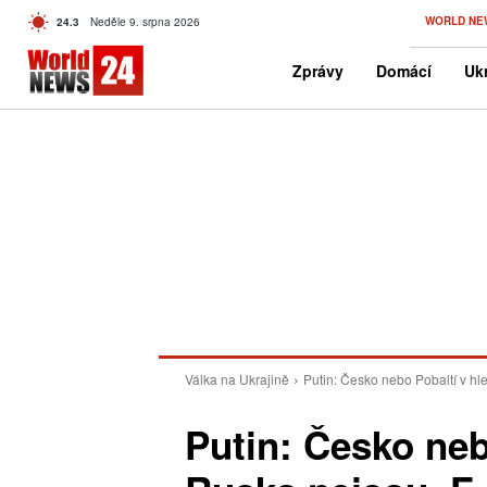
C
WORLD NE
24.3
Neděle 9. srpna 2026
Czech
Zprávy
Domácí
Ukr
Válka na Ukrajině
Putin: Česko nebo Pobaltí v hl
Putin: Česko neb