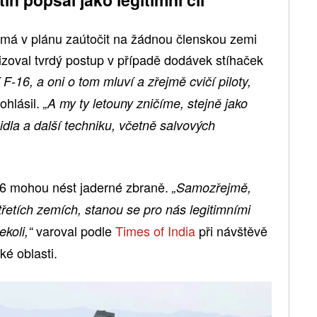
emá v plánu zaútočit na žádnou členskou zemi
izoval tvrdý postup v případě dodávek stíhaček
F-16, a oni o tom mluví a zřejmě cvičí piloty,
ohlásil.
„A my ty letouny zničíme, stejně jako
dla a další techniku, včetně salvových
-16 mohou nést jaderné zbraně.
„Samozřejmě,
třetích zemích, stanou se pro nás legitimními
varoval podle
Times of India
při návštěvě
koli,“
ké oblasti.