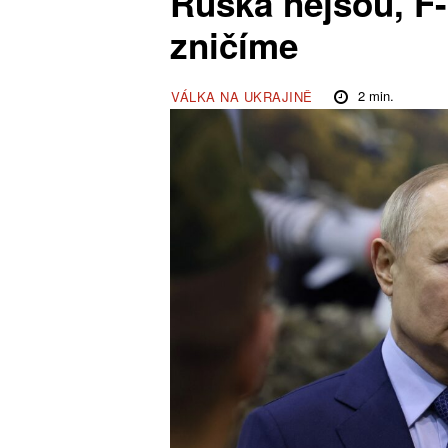
Ruska nejsou, F-
zničíme
2
min.
VÁLKA NA UKRAJINĚ