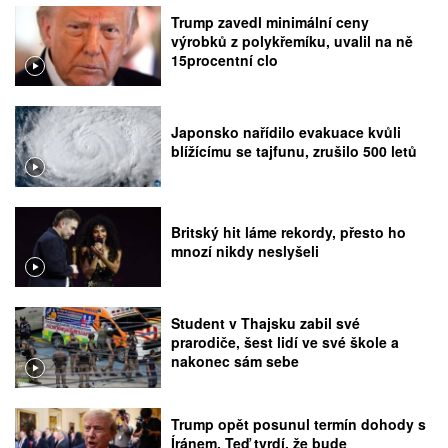
Trump zavedl minimální ceny
výrobků z polykřemíku, uvalil na ně
15procentní clo
Japonsko nařídilo evakuace kvůli
blížícímu se tajfunu, zrušilo 500 letů
Britský hit láme rekordy, přesto ho
mnozí nikdy neslyšeli
Student v Thajsku zabil své
prarodiče, šest lidí ve své škole a
nakonec sám sebe
Trump opět posunul termín dohody s
Íránem. Teď tvrdí, že bude