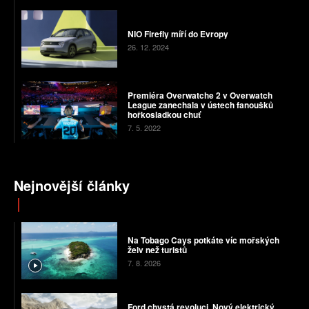
NIO Firefly míří do Evropy
26. 12. 2024
Premiéra Overwatche 2 v Overwatch
League zanechala v ústech fanoušků
hořkosladkou chuť
7. 5. 2022
Nejnovější články
Na Tobago Cays potkáte víc mořských
želv než turistů
7. 8. 2026
Ford chystá revoluci. Nový elektrický