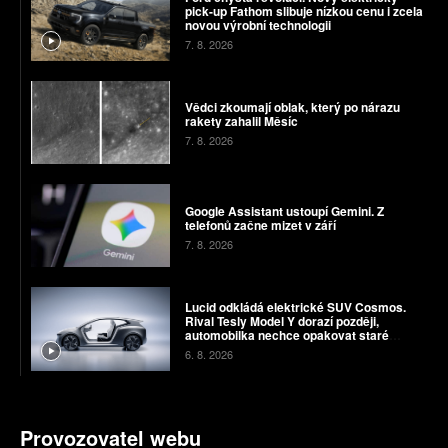
pick-up Fathom slibuje nízkou cenu i zcela
novou výrobní technologii
7. 8. 2026
Vědci zkoumají oblak, který po nárazu
rakety zahalil Měsíc
7. 8. 2026
Google Assistant ustoupí Gemini. Z
telefonů začne mizet v září
7. 8. 2026
Lucid odkládá elektrické SUV Cosmos.
Rival Tesly Model Y dorazí později,
automobilka nechce opakovat staré
chyby
6. 8. 2026
Provozovatel webu