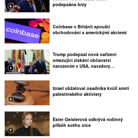
podepsána brzy
Coinbase v Británii spouští
obchodování s americkými akciemi
Trump podepsal nová nařízení
omezující získání občanství
narozením v USA, navzdory
rozhodnutí Nejvyššího soudu
Izrael obžaloval osadníka kvůli smrti
palestinského aktivisty
Ester Geislerová odkrývá rodinný
příběh svého otce