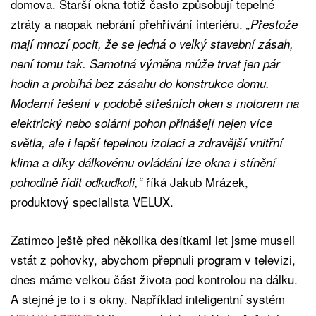
domova. Starší okna totiž často způsobují tepelné
ztráty a naopak nebrání přehřívání interiéru.
„Přestože
mají mnozí pocit, že se jedná o velký stavební zásah,
není tomu tak. Samotná výměna může trvat jen pár
hodin a probíhá bez zásahu do konstrukce domu.
Moderní řešení v podobě střešních oken s motorem na
elektrický nebo solární pohon přinášejí nejen více
světla, ale i lepší tepelnou izolaci a zdravější vnitřní
klima a díky dálkovému ovládání lze okna i stínění
říká Jakub Mrázek,
pohodlně řídit odkudkoli,“
produktový specialista VELUX.
Zatímco ještě před několika desítkami let jsme museli
vstát z pohovky, abychom přepnuli program v televizi,
dnes máme velkou část života pod kontrolou na dálku.
A stejné je to i s okny. Například inteligentní systém