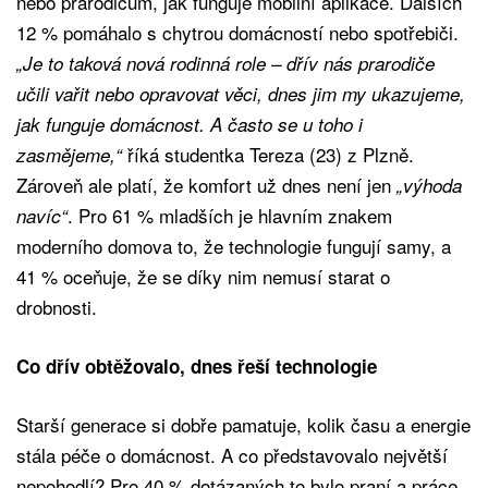
nebo prarodičům, jak funguje mobilní aplikace. Dalších
12 % pomáhalo s chytrou domácností nebo spotřebiči.
„Je to taková nová rodinná role – dřív nás prarodiče
učili vařit nebo opravovat věci, dnes jim my ukazujeme,
jak funguje domácnost. A často se u toho i
říká studentka Tereza (23) z Plzně.
zasmějeme,“
Zároveň ale platí, že komfort už dnes není jen
„výhoda
. Pro 61 % mladších je hlavním znakem
navíc“
moderního domova to, že technologie fungují samy, a
41 % oceňuje, že se díky nim nemusí starat o
drobnosti.
Co dřív obtěžovalo, dnes řeší technologie
Starší generace si dobře pamatuje, kolik času a energie
stála péče o domácnost. A co představovalo největší
nepohodlí? Pro 40 % dotázaných to bylo praní a práce