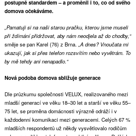
postupně standardem – a proměnil i to, co od svého
domova očekáváme.
„Pamatuji si na naši starou pračku, kterou jsme museli
při ždímání přidržovat, aby nám neodjela až do chodby,“
směje se pan Karel (76) z Brna.
„A dnes? Vnoučata mi
ukazují, jak si přes telefon rozsvítím nebo vyvětrám. To
by mě tehdy ani nenapadlo.“
Nová podoba domova sbližuje generace
Dle průzkumu společnosti VELUX, realizovaného mezi
mladší generací ve věku 18–30 let a starší ve věku 55–
75 let, se proměna domácnosti výrazně odráží i v
každodenní komunikaci mezi generacemi. Celých 67 %
mladších respondentů už někdy vysvětlovalo rodičům