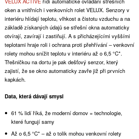
VELUX ACTIVE
řídí automatické ovládání střešních
oken a vnitřních i venkovních rolet VELUX. Senzory v
interiéru hlídají teplotu, vlhkost a čistotu vzduchu a na
základě získaných údajů se střešní okna automaticky
otvírají, zavírají i zastiňují. A s přicházejícími vyššími
teplotami hraje roli i ochrana proti přehřívání – venkovní
rolety mohou snížit teplotu v interiéru až o 6,5 °C*.
Třešničkou na dortu je pak dešťový senzor, který
zajistí, že se okno automaticky zavře již při prvních
kapkách.
Data, která dávají smysl
61 % lidí říká, že moderní domov = technologie,
které fungují samy
Až o 6,5 °C* – až o tolik mohou venkovní rolety