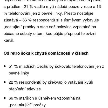
s prádlem, 21 % vadilo mytí nádobí pouze v ruce a 13
% telefonování jen z pevné linky. Přesto nostalgie
zůstává – 66 % respondentů si s úsměvem vybavuje
„cestující“ pračky a více než polovina vzpomíná na
občasné debaty o tom, kdo půjde přepnout televizní
kanál.
Od retro šoku k chytré domácnosti v číslech
51 % mladších Čechů by šokovalo telefonování jen z
pevné linky
22 % respondentů by překvapilo vstávání kvůli
přepínání televize
66 % starších s úsměvem vzpomíná na
„poskakující“ pračky