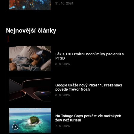
31. 10. 2024
Nejnovější články
Lék s THC zmírnil noční můry pacientů s
PTSD
8. 8. 2026
Google ukáže nový Pixel 11. Prezentaci
povede Trevor Noah
8. 8. 2026
Na Tobago Cays potkáte víc mořských
želv než turistů
7. 8. 2026