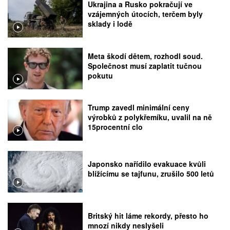
Ukrajina a Rusko pokračují ve
vzájemných útocích, terčem byly
sklady i lodě
Meta škodí dětem, rozhodl soud.
Společnost musí zaplatit tučnou
pokutu
Trump zavedl minimální ceny
výrobků z polykřemíku, uvalil na ně
15procentní clo
Japonsko nařídilo evakuace kvůli
blížícímu se tajfunu, zrušilo 500 letů
Britský hit láme rekordy, přesto ho
mnozí nikdy neslyšeli