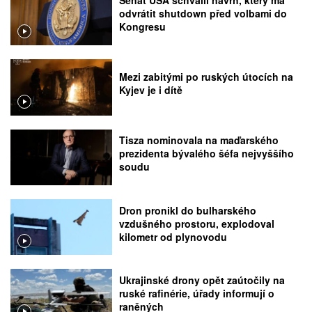
Senát USA schválil návrh, který má
odvrátit shutdown před volbami do
Kongresu
Mezi zabitými po ruských útocích na
Kyjev je i dítě
Tisza nominovala na maďarského
prezidenta bývalého šéfa nejvyššího
soudu
Dron pronikl do bulharského
vzdušného prostoru, explodoval
kilometr od plynovodu
Ukrajinské drony opět zaútočily na
ruské rafinérie, úřady informují o
raněných