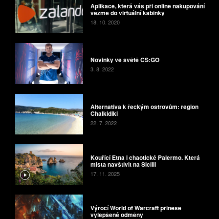
Aplikace, která vás při online nakupování
vezme do virtuální kabinky
18. 10. 2020
Novinky ve světě CS:GO
3. 8. 2022
Alternativa k řeckým ostrovům: region
Chalkidiki
22. 7. 2022
Kouřící Etna i chaotické Palermo. Která
místa navštívit na Sicílii
17. 11. 2025
Výročí World of Warcraft přinese
vylepšené odměny