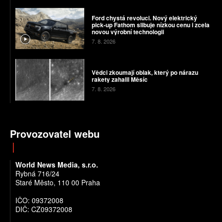
Ford chystá revoluci. Nový elektrický
pick-up Fathom slibuje nízkou cenu i zcela
novou výrobní technologii
7. 8. 2026
Vědci zkoumají oblak, který po nárazu
rakety zahalil Měsíc
7. 8. 2026
Provozovatel webu
World News Media, s.r.o.
Rybná 716/24
Staré Město, 110 00 Praha
IČO: 09372008
DIČ: CZ09372008