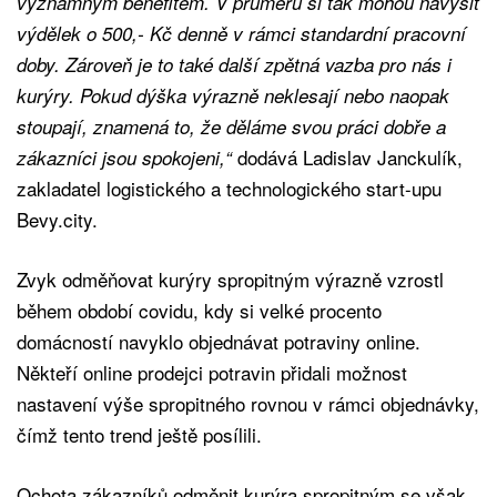
významným benefitem. V průměru si tak mohou navýšit
výdělek o 500,- Kč denně v rámci standardní pracovní
doby. Zároveň je to také další zpětná vazba pro nás i
kurýry. Pokud dýška výrazně neklesají nebo naopak
stoupají, znamená to, že děláme svou práci dobře a
dodává Ladislav Janckulík,
zákazníci jsou spokojeni,“
zakladatel logistického a technologického start-upu
Bevy.city.
Zvyk odměňovat kurýry spropitným výrazně vzrostl
během období covidu, kdy si velké procento
domácností navyklo objednávat potraviny online.
Někteří online prodejci potravin přidali možnost
nastavení výše spropitného rovnou v rámci objednávky,
čímž tento trend ještě posílili.
Ochota zákazníků odměnit kurýra spropitným se však