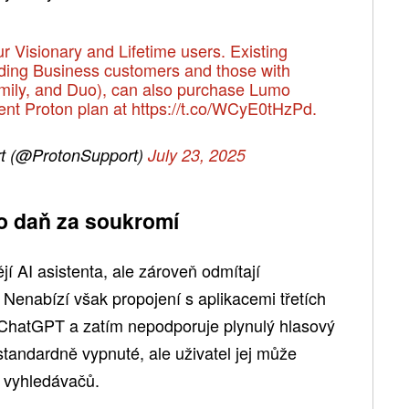
r Visionary and Lifetime users. Existing
uding Business customers and those with
amily, and Duo), can also purchase Lumo
rent Proton plan at
https://t.co/WCyE0tHzPd
.
t (@ProtonSupport)
July 23, 2025
o daň za soukromí
ějí AI asistenta, ale zároveň odmítají
Nenabízí však propojení s aplikacemi třetích
 ChatGPT a zatím nepodporuje plynulý hlasový
tandardně vypnuté, ale uživatel jej může
 vyhledávačů.