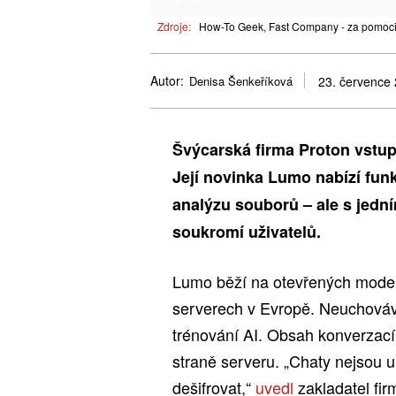
Zdroje:
How-To Geek, Fast Company - za pomoci
Autor:
Denisa Šenkeříková
23. července
Švýcarská firma Proton vstup
Její novinka Lumo nabízí funk
analýzu souborů – ale s jedn
soukromí uživatelů.
Lumo běží na otevřených modele
serverech v Evropě. Neuchovává
trénování AI. Obsah konverzací s
straně serveru. „Chaty nejsou 
dešifrovat,“
uvedl
zakladatel fi