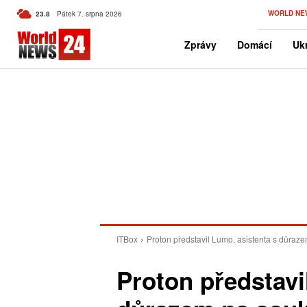
C
WORLD NE
23.8
Pátek 7. srpna 2026
Czech
Zprávy
Domácí
Ukr
ITBox
Proton představil Lumo, asistenta s důraz
Proton představi