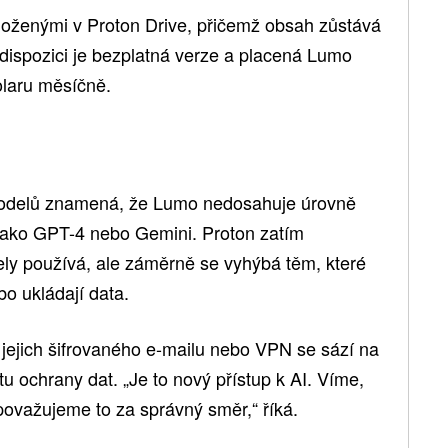
oženými v Proton Drive, přičemž obsah zůstává
 dispozici je bezplatná verze a placená Lumo
dolaru měsíčně.
odelů znamená, že Lumo nedosahuje úrovně
 jako GPT-4 nebo Gemini. Proton zatím
ely používá, ale záměrně se vyhýbá těm, které
bo ukládají data.
jejich šifrovaného e-mailu nebo VPN se sází na
u ochrany dat. „Je to nový přístup k AI. Víme,
považujeme to za správný směr,“ říká.