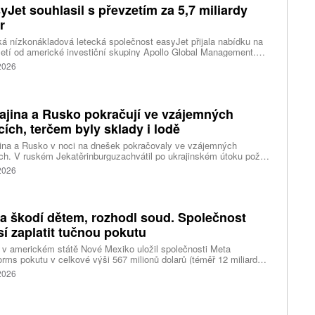
yJet souhlasil s převzetím za 5,7 miliardy
r
ká nízkonákladová letecká společnost easyJet přijala nabídku na
etí od americké investiční skupiny Apollo Global Management.
akce oceňuje aerolinku na 5,7 miliardy liber, tedy přibližně 162
 2026
rd korun.
ajina a Rusko pokračují ve vzájemných
cích, terčem byly sklady i lodě
ina a Rusko v noci na dnešek pokračovaly ve vzájemných
ch. V ruském Jekatěrinburguzachvátil po ukrajinském útoku požár
tické centrum ruského internetového prodejce Wildberries.
 2026
čnost o tom informovala bez podrobností na síti Telegram.
k ruské dronové útoky podle ukrajinských úřadů způsobily požár
ělských skladů v obci Balaklija v Charkovské oblasti na východě
iny, napsal Reuters.
a škodí dětem, rozhodl soud. Společnost
í zaplatit tučnou pokutu
v americkém státě Nové Mexiko uložil společnosti Meta
orms pokutu v celkové výši 567 milionů dolarů (téměř 12 miliard
) za újmu, kterou její platformy Facebook a Instagram působí
 2026
ým lidem. Firma musí změnit způsob ověřování věku.