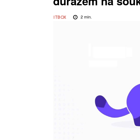
důrazem na sou
2
min.
ITBOX