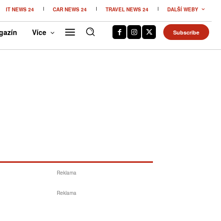
IT NEWS 24
CAR NEWS 24
TRAVEL NEWS 24
DALŠÍ WEBY
gazín
Více
Subscribe
Reklama
Reklama