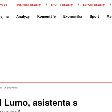
WS 24
BUSINESS NEWS 24
SPORTS NEWS 24
ESPORT NEWS 24
ajina
Analýzy
Komentáře
Ekonomika
Sport
Ma
em na soukromí
l Lumo, asistenta s