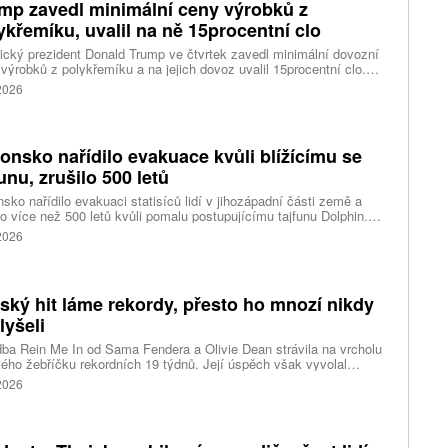
mp zavedl minimální ceny výrobků z
ykřemíku, uvalil na ně 15procentní clo
cký prezident Donald Trump ve čtvrtek zavedl minimální dovozní
výrobků z polykřemíku a na jejich dovoz uvalil 15procentní clo.
řemík se používá při výrobě polovodičů a je hlavní složkou
 2026
oltaických panelů, jeho největším světovým producentem je Čína.
 chce opatřeními podpořit domácí dodavatelské řetězce pro
u čipů a solárních panelů, a posílit tak pozici Spojených států v
ření s Čínou v oblasti umělé inteligence (AI) a energetiky, uvedla
onsko nařídilo evakuace kvůli blížícímu se
ura Reuters.
funu, zrušilo 500 letů
sko nařídilo evakuaci statisíců lidí v jihozápadní části země a
lo více než 500 letů kvůli pomalu postupujícímu tajfunu Dolphin.
 meteorologů přinese tajfun do oblasti silný vítr, prudký déšť a
 2026
é vlny, píše agentura Reuters. Dolphin je tajfunem první, tedy
abší kategorie s maximální rychlostí větru 144 kilometrů v hodině
árazy dosahujícími téměř 200 kilometrů v hodině. Blíží se k
ci ostrovů mezi oblasti Kjúšú a prefekturou Okinawa, uvedla
tský hit láme rekordy, přesto ho mnozí nikdy
ská meteorologická agentura (JMA).
lyšeli
ba Rein Me In od Sama Fendera a Olivie Dean strávila na vrcholu
kého žebříčku rekordních 19 týdnů. Její úspěch však vyvolal
anou reakci. Řada lidí tvrdí, že píseň nikdy neslyšela. Hudební
 2026
se totiž rozdělil do menších skupin, které poslouchají úplně jiné