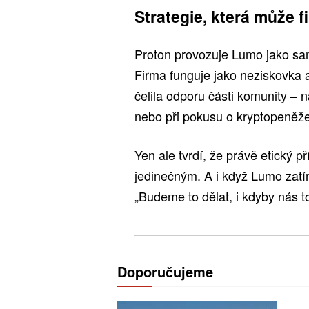
Strategie, která může f
Proton provozuje Lumo jako sa
Firma funguje jako neziskovka a
čelila odporu části komunity – n
nebo při pokusu o kryptopeněžen
Yen ale tvrdí, že právě etický př
jedinečným. A i když Lumo zatí
„Budeme to dělat, i kdyby nás to
Doporučujeme