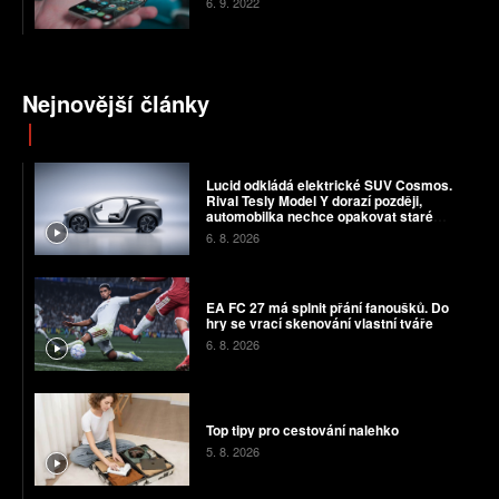
6. 9. 2022
Nejnovější články
Lucid odkládá elektrické SUV Cosmos.
Rival Tesly Model Y dorazí později,
automobilka nechce opakovat staré
chyby
6. 8. 2026
EA FC 27 má splnit přání fanoušků. Do
hry se vrací skenování vlastní tváře
6. 8. 2026
Top tipy pro cestování nalehko
5. 8. 2026