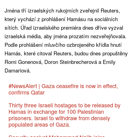
Jména tří izraelských rukojmích zveřejnil Reuters,
který vychází z prohlášení Hamásu na sociálních
sítích. Úřad izraelského premiéra dnes dříve vyzval
izraelská média, aby jména prozatím nezveřejňovala.
Podle prohlášení mluvčího ozbrojeného křídla hnutí
Hamás, které citoval Reuters, budou dnes propuštěny
Romi Gonenová, Doron Steinbrecherová a Emily
Damariová.
#NewsAlert
| Gaza ceasefire is now in effect,
confirms Qatar
Thirty three Israeli hostages to be released by
Hamas in exchange for 100 Palestinian
prisoners. Israel to withdraw from densely
populated areas of Gaza.
Security analyst Mohammed Najib joins