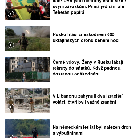
Írán: USA jsou ochotny vrátit se ke
svým závazkům. Přímá jednání ale
Teherán popírá
Rusko hlásí zneškodnění 605
ukrajinských dronů během noci
Černé vdovy: Ženy v Rusku lákají
rekruty do sňatků. Když padnou,
dostanou odškodnění
V Libanonu zahynuli dva izraelští
vojáci, čtyři byli vážně zraněni
Na německém letišti byl nalezen dron
s výbušninami