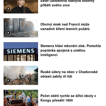
Ester Geislerová odkrývá rodinný
příběh svého otce
Ohnivý mrak nad Francií může
usnadnit šíření lesních požárů
Siemens hlásí rekordní zisk. Pomohla
poptávka spojená s umělou
inteligencí
Ruské údery na obec v Charkovské
oblasti zabily tři lidi
Počet obětí rychle se šířící eboly v
Kongu přesáhl 1800