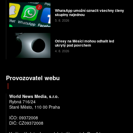
WhatsApp umožní označit všechny členy
skupiny najednou
5. 8. 2026
Otřesy na Měsíci mohou odhalit led
ukrytý pod povrchem
4. 8. 2026
Provozovatel webu
World News Media, s.r.o.
Rybná 716/24
Staré Město, 110 00 Praha
IČO: 09372008
DIČ: CZ09372008