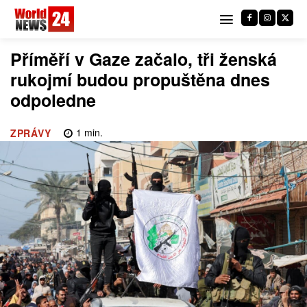
Příměří v Gaze začalo, tři ženská
rukojmí budou propuštěna dnes
odpoledne
1
min.
ZPRÁVY