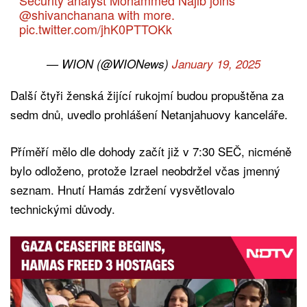
@shivanchanana
with more.
pic.twitter.com/jhK0PTTOKk
— WION (@WIONews)
January 19, 2025
Další čtyři ženská žijící rukojmí budou propuštěna za
sedm dnů, uvedlo prohlášení Netanjahuovy kanceláře.
Příměří mělo dle dohody začít již v 7:30 SEČ, nicméně
bylo odloženo, protože Izrael neobdržel včas jmenný
seznam. Hnutí Hamás zdržení vysvětlovalo
technickými důvody.