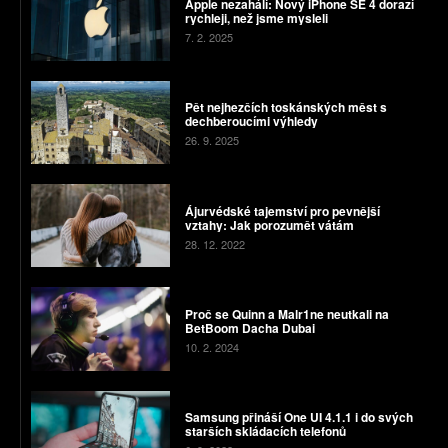
Apple nezahálí: Nový iPhone SE 4 dorazí
rychleji, než jsme mysleli
7. 2. 2025
Pět nejhezčích toskánských měst s
dechberoucími výhledy
26. 9. 2025
Ájurvédské tajemství pro pevnější
vztahy: Jak porozumět vátám
28. 12. 2022
Proč se Quinn a Malr1ne neutkali na
BetBoom Dacha Dubai
10. 2. 2024
Samsung přináší One UI 4.1.1 i do svých
starších skládacích telefonů