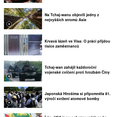
Na Tchaj-wanu objevili jedny z
nejvyšších stromů Asie
Krvavá lázeň ve Visa: O práci přijdou
tisíce zaměstnanců
Tchaj-wan zahájil každoroční
vojenské cvičení proti hrozbám Číny
Japonská Hirošima si připomněla 81.
výročí svržení atomové bomby