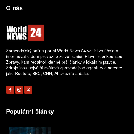
O nás
Zpravodajský online portál World News 24 vznikl za účelem
informovat o dění převážně ze zahraničí. Hlavní rubrikou jsou
Zprávy, kam redaktoři denně píší články v lokálním jazyce.
Zdroje jsou největší světové zpravodajské agentury a servery
jako Reuters, BBC, CNN, Al-Džazíra a další.
Populární články