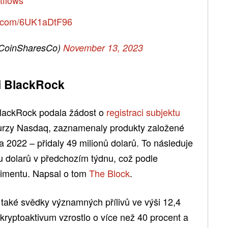
er.com/6UK1aDtF96
CoinSharesCo)
November 13, 2023
ti BlackRock
lackRock podala žádost o
registraci subjektu
urzy Nasdaq, zaznamenaly produkty založené
na 2022 – přidaly 49 milionů dolarů. To následuje
nu dolarů v předchozím týdnu, což podle
ntimentu. Napsal o tom
The Block
.
také svědky významných přílivů ve výši 12,4
 kryptoaktivum vzrostlo o více než 40 procent a