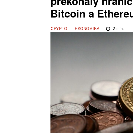
překonaly hranic
Bitcoin a Ether
2
min.
CRYPTO
EKONOMIKA