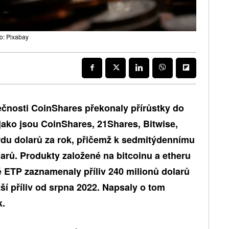
o: Pixabay
ečnosti CoinShares překonaly přírůstky do
jako jsou CoinShares, 21Shares, Bitwise,
rdu dolarů za rok, přičemž k sedmitýdennímu
larů
. Produkty založené na bitcoinu a etheru
é ETP zaznamenaly příliv 240 milionů dolarů
tší příliv od srpna 2022. Napsaly o tom
k.