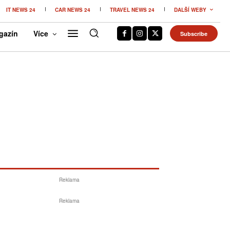
IT NEWS 24
CAR NEWS 24
TRAVEL NEWS 24
DALŠÍ WEBY
gazín
Více
Subscribe
Reklama
Reklama