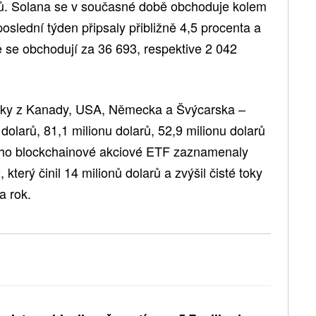
rů. Solana se v současné době obchoduje kolem
 poslední týden připsaly přibližně 4,5 procenta a
 se obchodují za 36 693, respektive 2 042
 toky z Kanady, USA, Německa a Švýcarska –
dolarů, 81,1 milionu dolarů, 52,9 milionu dolarů
toho blockchainové akciové ETF zaznamenaly
 který činil 14 milionů dolarů a zvýšil čisté toky
a rok.