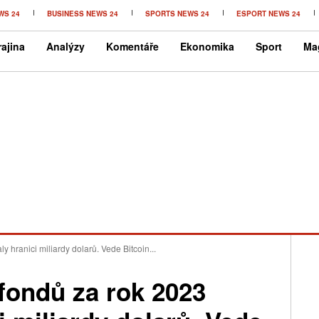
WS 24
BUSINESS NEWS 24
SPORTS NEWS 24
ESPORT NEWS 24
ajina
Analýzy
Komentáře
Ekonomika
Sport
Ma
y hranici miliardy dolarů. Vede Bitcoin...
ofondů za rok 2023