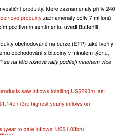
investiční produkty, které zaznamenaly příliv 240
itcoinové produkty
zaznamenaly odliv 7 milionů
ím pozitivním sentimentu, uvedl Butterfill.
rodukty obchodované na burze (ETP) také tvořily
emu obchodování s bitcoiny v minulém týdnu,
P se na této růstové rally podílejí mnohem více
 products saw inflows totalling US$293m last
$1.14bn (3rd highest yearly inflows on
 (year to date inflows: US$1.08bn)
tflows