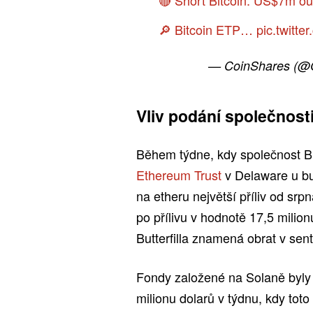
🔎 Bitcoin ETP…
pic.twitt
— CoinShares (@
Vliv podání společnos
Během týdne, kdy společnost B
Ethereum Trust
v Delaware u b
na etheru největší příliv od srp
po přílivu v hodnotě 17,5 milio
Butterfilla znamená obrat v se
Fondy založené na Solaně byly 
milionu dolarů v týdnu, kdy toto