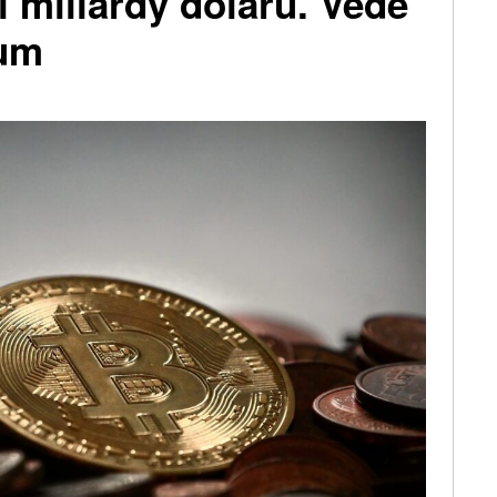
i miliardy dolarů. Vede
eum