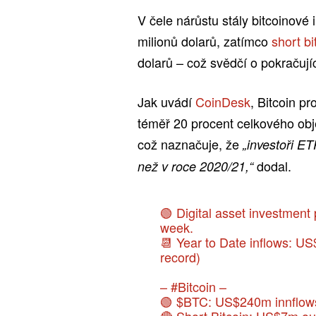
V čele nárůstu stály bitcoinové 
milionů dolarů, zatímco
short b
dolarů – což svědčí o pokračujíc
Jak uvádí
CoinDesk
, Bitcoin p
téměř 20 procent celkového obj
což naznačuje, že
„investoři ET
dodal.
než v roce 2020/21,“
🟢 Digital asset investment
week.
📆 Year to Date inflows: US
record)
–
#Bitcoin
–
🟢
$BTC
: US$240m innflows
🔴 Short Bitcoin: US$7m ou