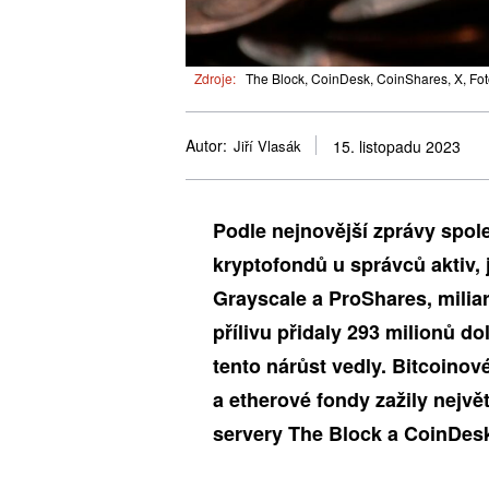
Zdroje:
The Block, CoinDesk, CoinShares, X, Fot
Autor:
Jiří Vlasák
15. listopadu 2023
Podle nejnovější zprávy spol
kryptofondů u správců aktiv, 
Grayscale a ProShares, milia
přílivu
přidaly 293 milionů do
tento nárůst vedly. Bitcoinov
a etherové fondy zažily nejvě
servery The Block a CoinDes