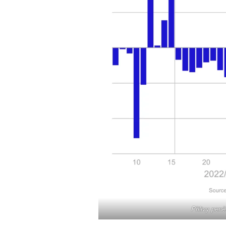
Přilivy pen