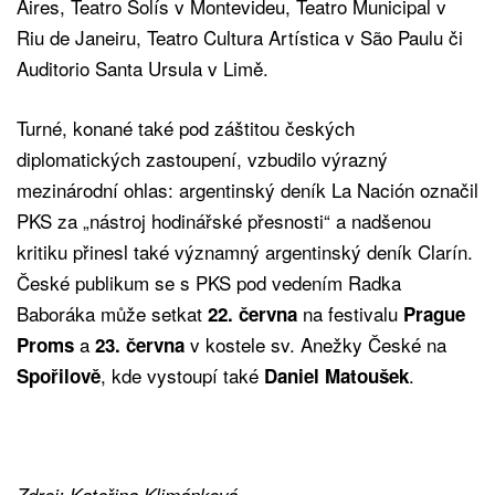
Aires, Teatro Solís v Montevideu, Teatro Municipal v
Riu de Janeiru, Teatro Cultura Artística v São Paulu či
Auditorio Santa Ursula v Limě.
Turné, konané také pod záštitou českých
diplomatických zastoupení, vzbudilo výrazný
mezinárodní ohlas: argentinský deník La Nación označil
PKS za „nástroj hodinářské přesnosti“ a nadšenou
kritiku přinesl také významný argentinský deník Clarín.
České publikum se s PKS pod vedením Radka
Baboráka může setkat
na festivalu
22. června
Prague
a
v kostele sv. Anežky České na
Proms
23. června
, kde vystoupí také
.
Spořilově
Daniel Matoušek
Zdroj: Kateřina Klimánková